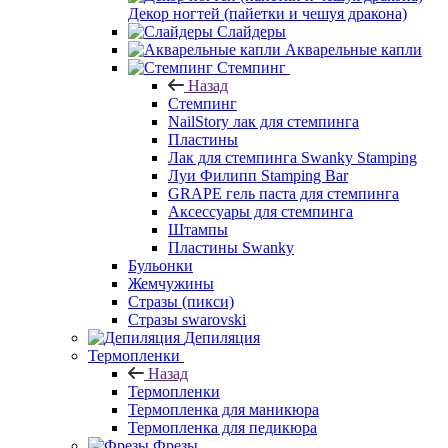
Декор ногтей (пайетки и чешуя дракона)
Слайдеры
Акварельные капли
Стемпинг
Назад
Стемпинг
NailStory лак для стемпинга
Пластины
Лак для стемпинга Swanky Stamping
Луи Филипп Stamping Bar
GRAPE гель паста для стемпинга
Аксессуары для стемпинга
Штампы
Пластины Swanky
Бульонки
Жемчужины
Стразы (пикси)
Cтразы swarovski
Депиляция
Термопленки
Назад
Термопленки
Термопленка для маникюра
Термопленка для педикюра
Фрезы