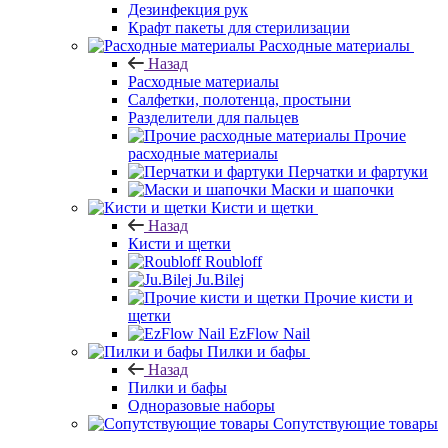
Дезинфекция рук
Крафт пакеты для стерилизации
Расходные материалы
Назад
Расходные материалы
Салфетки, полотенца, простыни
Разделители для пальцев
Прочие
расходные материалы
Перчатки и фартуки
Маски и шапочки
Кисти и щетки
Назад
Кисти и щетки
Roubloff
Ju.Bilej
Прочие кисти и
щетки
EzFlow Nail
Пилки и бафы
Назад
Пилки и бафы
Одноразовые наборы
Сопутствующие товары