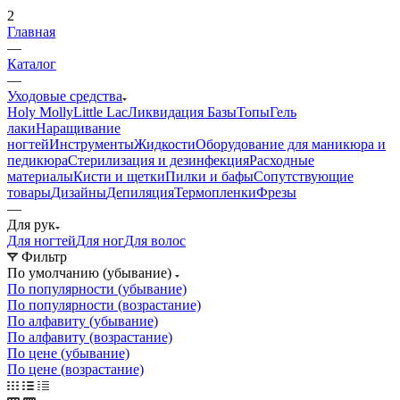
2
Главная
—
Каталог
—
Уходовые средства
Holy Molly
Little Lac
Ликвидация
Базы
Топы
Гель
лаки
Наращивание
ногтей
Инструменты
Жидкости
Оборудование для маникюра и
педикюра
Стерилизация и дезинфекция
Расходные
материалы
Кисти и щетки
Пилки и бафы
Сопутствующие
товары
Дизайны
Депиляция
Термопленки
Фрезы
—
Для рук
Для ногтей
Для ног
Для волос
Фильтр
По умолчанию (убывание)
По популярности (убывание)
По популярности (возрастание)
По алфавиту (убывание)
По алфавиту (возрастание)
По цене (убывание)
По цене (возрастание)