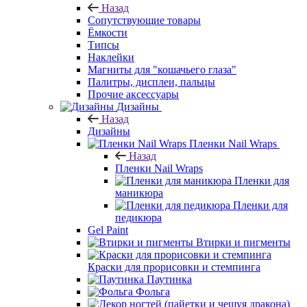
Назад
Сопутствующие товары
Ёмкости
Типсы
Наклейки
Магниты для "кошачьего глаза"
Палитры, дисплеи, пальцы
Прочие аксессуары
Дизайны
Назад
Дизайны
Пленки Nail Wraps
Назад
Пленки Nail Wraps
Пленки для
маникюра
Пленки для
педикюра
Gel Paint
Втирки и пигменты
Краски для прорисовки и стемпинга
Паутинка
Фольга