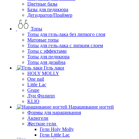
Цветные базы
Базы для педикюра
Дегидратор/Праймер
Топы
Топы для гель-лака без липкого слоя
Матовые топы
Топы для гель-лака с липким слоем
Топы с эффектами
Топы для педикюра
Топы для дизайна
Гель лаки
HOLY MOLLY
One nail
Little Lac
Grape
Луи Филипп
KLIO
Наращивание ногтей
Формы для наращивания
Акригели
Жесткие гели
Гели Holy Molly
Гели Little Lac