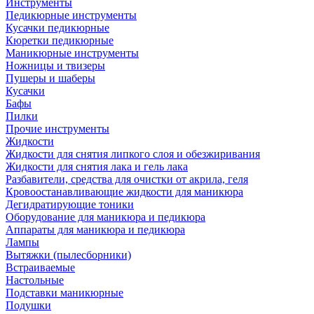
Инструменты
Педикюрные инструменты
Кусачки педикюрные
Кюретки педикюрные
Маникюрные инструменты
Ножницы и твизеры
Пушеры и шаберы
Кусачки
Бафы
Пилки
Прочие инструменты
Жидкости
Жидкости для снятия липкого слоя и обезжиривания
Жидкости для снятия лака и гель лака
Разбавители, средства для очистки от акрила, геля
Кровоостанавливающие жидкости для маникюра
Дегидратирующие тоники
Оборудование для маникюра и педикюра
Аппараты для маникюра и педикюра
Лампы
Вытяжки (пылесборники)
Встраиваемые
Настольные
Подставки маникюрные
Подушки