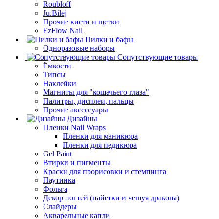
Roubloff
Ju.Bilej
Прочие кисти и щетки
EzFlow Nail
Пилки и бафы
Одноразовые наборы
Сопутствующие товары
Ёмкости
Типсы
Наклейки
Магниты для "кошачьего глаза"
Палитры, дисплеи, пальцы
Прочие аксессуары
Дизайны
Пленки Nail Wraps
Пленки для маникюра
Пленки для педикюра
Gel Paint
Втирки и пигменты
Краски для прорисовки и стемпинга
Паутинка
Фольга
Декор ногтей (пайетки и чешуя дракона)
Слайдеры
Акварельные капли