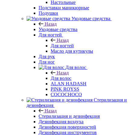
Настольные
Подставки маникюрные
Подушки
Уходовые средства
Назад
Уходовые средства
Для ногтей
Назад
Для ногтей
Масло для кутикулы
Для рук
Для ног
Для волос
Назад
Для волос
ALAN HADASH
PINK ROYSS
COCOCHOCO
Стерилизация и
дезинфекция
Назад
Стерилизация и дезинфекция
Дезинфекция воздуха
Дезинфекция поверхностей
Дезинфекция инструментов