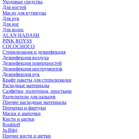
Уходовые средства
Для ногтей
Масло для кутикулы
Для рук
Для ног
Для волос
ALAN HADASH
PINK ROYSS
COCOCHOCO
Стерилизация и дезинфекция
Дезинфекция воздуха
Дезинфекция поверхностей
Дезинфекция инструментов
Дезинфекция рук
Крафт пакеты для стерилизации
Расходные материалы
Салфетки, полотенца, простыни
Разделители для пальцев
Прочие расходные материалы
Перчатки и фартуки
Маски и шапочки
Кисти и щетки
Roubloff
Ju.Bilej
Прочие кисти и щетки