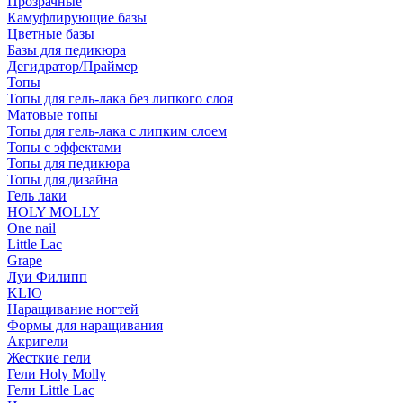
Прозрачные
Камуфлирующие базы
Цветные базы
Базы для педикюра
Дегидратор/Праймер
Топы
Топы для гель-лака без липкого слоя
Матовые топы
Топы для гель-лака с липким слоем
Топы с эффектами
Топы для педикюра
Топы для дизайна
Гель лаки
HOLY MOLLY
One nail
Little Lac
Grape
Луи Филипп
KLIO
Наращивание ногтей
Формы для наращивания
Акригели
Жесткие гели
Гели Holy Molly
Гели Little Lac