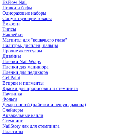
EzFlow Nail
Пилки и бафы
Одноразовые наборы
Сопутствующие товары
Ёмкости
Типсы
Наклейки
Магниты для "кошачьего глаза"
Палитры, дисплеи, пальцы
Прочие аксессуары
Дизайны
Пленки Nail Wraps
Пленки для маникюра
Пленки для педикюра
Gel Paint
Втирки и пигменты
Краски для прорисовки и стемпинга
Паутинка
Фольга
Декор ногтей (пайетки и чешуя дракона)
Слайдеры
Акварельные капли
Стемпинг
NailStory лак для стемпинга
Пластины