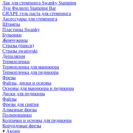
Лак для стемпинга Swanky Stamping
Луи Филипп Stamping Bar
GRAPE гель паста для стемпинга
Аксессуары для стемпинга
Штампы
Пластины Swanky
Бульонки
Жемчужины
Стразы (пикси)
Cтразы swarovski
Депиляция
Термопленки
Термопленка для маникюра
Термопленка для педикюра
Фрезы
Файлы, диски и основы
Основы для маникюра и педикюра
Диски для педикюра
Файлы
Фрезы для снятия
Алмазные фрезы
Полировщики
Колпачки и основы для педикюра
Корундовые фрезы
Акции