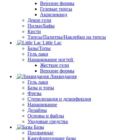
Верхние формы
Гелевые типсы
Акриликвид
Декор гели
Пилки/Бафы
Кисти
Типсы/Палитры/Наклейки на типсы
Little Lac
Базы/Топы
Гель лаки
Наращивание ногтей
Жесткие гели
Верхние формы
Ликвидация
Гель лаки
Базы и топы
Фрезы
Стерилизация и дезинфекция
Наращивание
Дизайны
Основы и файлы
Уходовые средства
Базы
Прозрачные
Камуфлирующие базы