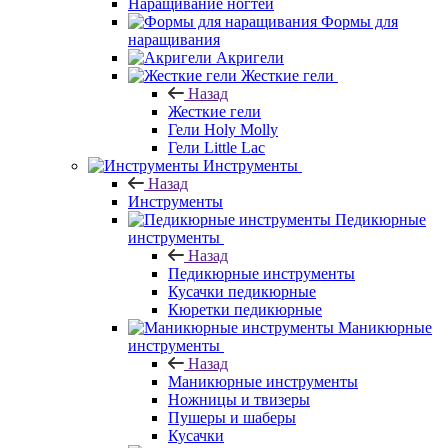
Наращивание ногтей
Формы для
наращивания
Акригели
Жесткие гели
Назад
Жесткие гели
Гели Holy Molly
Гели Little Lac
Инструменты
Назад
Инструменты
Педикюрные
инструменты
Назад
Педикюрные инструменты
Кусачки педикюрные
Кюретки педикюрные
Маникюрные
инструменты
Назад
Маникюрные инструменты
Ножницы и твизеры
Пушеры и шаберы
Кусачки