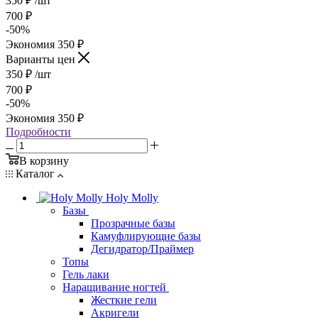
350
₽
/шт
700
₽
-
50
%
Экономия
350
₽
Варианты цен
350
₽
/шт
700
₽
-
50
%
Экономия
350
₽
Подробности
В корзину
Каталог
Holy Molly
Базы
Прозрачные базы
Камуфлирующие базы
Дегидратор/Праймер
Топы
Гель лаки
Наращивание ногтей
Жесткие гели
Акригели