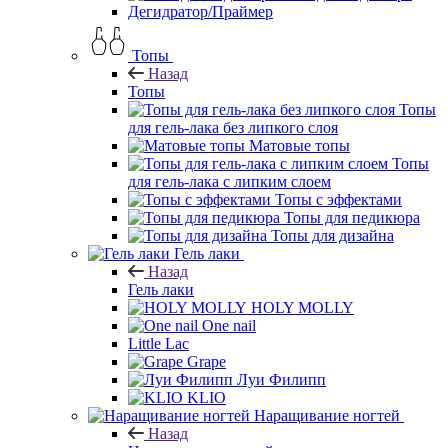
Дегидратор/Праймер
Топы
Назад
Топы
Топы
для гель-лака без липкого слоя
Матовые топы
Топы
для гель-лака с липким слоем
Топы с эффектами
Топы для педикюра
Топы для дизайна
Гель лаки
Назад
Гель лаки
HOLY MOLLY
One nail
Little Lac
Grape
Луи Филипп
KLIO
Наращивание ногтей
Назад