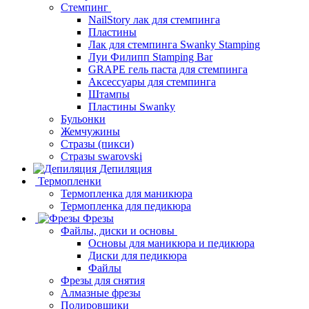
Стемпинг
NailStory лак для стемпинга
Пластины
Лак для стемпинга Swanky Stamping
Луи Филипп Stamping Bar
GRAPE гель паста для стемпинга
Аксессуары для стемпинга
Штампы
Пластины Swanky
Бульонки
Жемчужины
Стразы (пикси)
Cтразы swarovski
Депиляция
Термопленки
Термопленка для маникюра
Термопленка для педикюра
Фрезы
Файлы, диски и основы
Основы для маникюра и педикюра
Диски для педикюра
Файлы
Фрезы для снятия
Алмазные фрезы
Полировщики