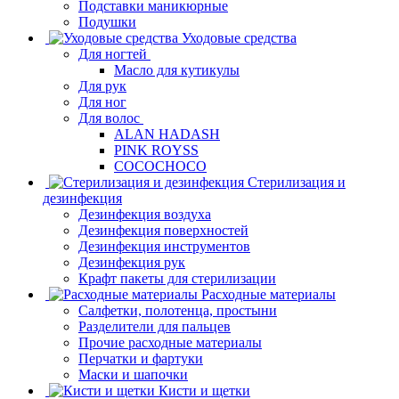
Подставки маникюрные
Подушки
Уходовые средства
Для ногтей
Масло для кутикулы
Для рук
Для ног
Для волос
ALAN HADASH
PINK ROYSS
COCOCHOCO
Стерилизация и
дезинфекция
Дезинфекция воздуха
Дезинфекция поверхностей
Дезинфекция инструментов
Дезинфекция рук
Крафт пакеты для стерилизации
Расходные материалы
Салфетки, полотенца, простыни
Разделители для пальцев
Прочие расходные материалы
Перчатки и фартуки
Маски и шапочки
Кисти и щетки