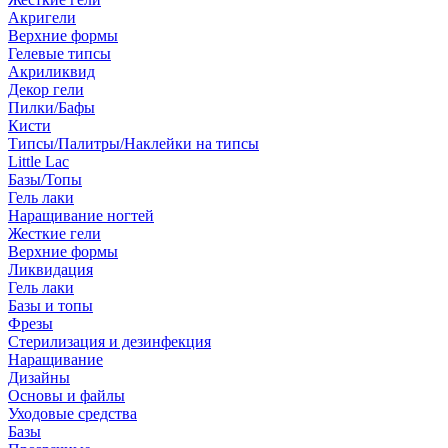
Акригели
Верхние формы
Гелевые типсы
Акриликвид
Декор гели
Пилки/Бафы
Кисти
Типсы/Палитры/Наклейки на типсы
Little Lac
Базы/Топы
Гель лаки
Наращивание ногтей
Жесткие гели
Верхние формы
Ликвидация
Гель лаки
Базы и топы
Фрезы
Стерилизация и дезинфекция
Наращивание
Дизайны
Основы и файлы
Уходовые средства
Базы