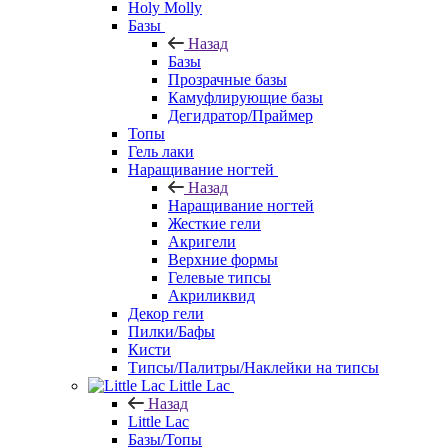
Holy Molly
Базы
Назад
Базы
Прозрачные базы
Камуфлирующие базы
Дегидратор/Праймер
Топы
Гель лаки
Наращивание ногтей
Назад
Наращивание ногтей
Жесткие гели
Акригели
Верхние формы
Гелевые типсы
Акриликвид
Декор гели
Пилки/Бафы
Кисти
Типсы/Палитры/Наклейки на типсы
Little Lac
Назад
Little Lac
Базы/Топы