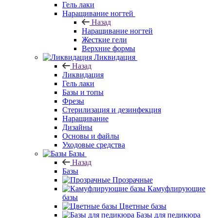
Гель лаки
Наращивание ногтей
Назад
Наращивание ногтей
Жесткие гели
Верхние формы
Ликвидация
Назад
Ликвидация
Гель лаки
Базы и топы
Фрезы
Стерилизация и дезинфекция
Наращивание
Дизайны
Основы и файлы
Уходовые средства
Базы
Назад
Базы
Прозрачные
Камуфлирующие
базы
Цветные базы
Базы для педикюра