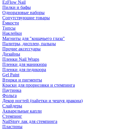
EzFlow Nail
Пилки и бафы
Одноразовые наборы
Сопутствующие товары
Ёмкости
Типсы
Наклейки
Магниты для "кошачьего глаза"
Палитры, дисплеи, пальцы
Прочие аксессуары
Дизайны
Пленки Nail Wraps
Пленки для маникюра
Пленки для педикюра
Gel Paint
Втирки и пигменты
Краски для прорисовки и стемпинга
Паутинка
Фольга
Декор ногтей (пайетки и чешуя дракона)
Слайдеры
Акварельные капли
Стемпинг
NailStory лак для стемпинга
Пластины