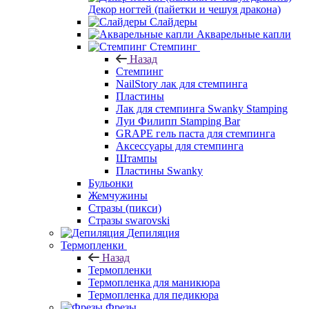
Декор ногтей (пайетки и чешуя дракона)
Слайдеры
Акварельные капли
Стемпинг
Назад
Стемпинг
NailStory лак для стемпинга
Пластины
Лак для стемпинга Swanky Stamping
Луи Филипп Stamping Bar
GRAPE гель паста для стемпинга
Аксессуары для стемпинга
Штампы
Пластины Swanky
Бульонки
Жемчужины
Стразы (пикси)
Cтразы swarovski
Депиляция
Термопленки
Назад
Термопленки
Термопленка для маникюра
Термопленка для педикюра
Фрезы