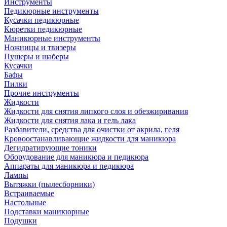
Инструменты
Педикюрные инструменты
Кусачки педикюрные
Кюретки педикюрные
Маникюрные инструменты
Ножницы и твизеры
Пушеры и шаберы
Кусачки
Бафы
Пилки
Прочие инструменты
Жидкости
Жидкости для снятия липкого слоя и обезжиривания
Жидкости для снятия лака и гель лака
Разбавители, средства для очистки от акрила, геля
Кровоостанавливающие жидкости для маникюра
Дегидратирующие тоники
Оборудование для маникюра и педикюра
Аппараты для маникюра и педикюра
Лампы
Вытяжки (пылесборники)
Встраиваемые
Настольные
Подставки маникюрные
Подушки