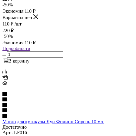
-
50
%
Экономия
110
₽
Варианты цен
110
₽
/шт
220
₽
-
50
%
Экономия
110
₽
Подробности
В корзину
Масло для кутикулы Луи Филипп Сирень 10 мл.
Достаточно
Арт.: LF016