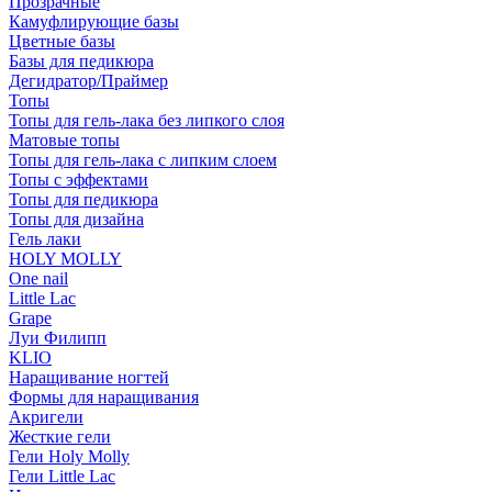
Прозрачные
Камуфлирующие базы
Цветные базы
Базы для педикюра
Дегидратор/Праймер
Топы
Топы для гель-лака без липкого слоя
Матовые топы
Топы для гель-лака с липким слоем
Топы с эффектами
Топы для педикюра
Топы для дизайна
Гель лаки
HOLY MOLLY
One nail
Little Lac
Grape
Луи Филипп
KLIO
Наращивание ногтей
Формы для наращивания
Акригели
Жесткие гели
Гели Holy Molly
Гели Little Lac