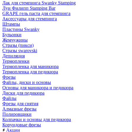
Лак для стемпинга Swanky Stamping
Луи Филипп Stamping Bar
GRAPE гель паста для стемпинга
Аксессуары для стемпинга
Штампы
Пластины Swanky
Бульонки
Жемчужины
Стразы (пикси)
Cтразы swarovski
Депиляция
Термопленки
Термопленка для маникюра
Термопленка для педикюра
Фрезы
Файлы, диски и основы
Основы для маникюра и педикюра
Диски для педикюра
Файлы
Фрезы для снятия
Алмазные фрезы
Полировщики
Колпачки и основы для педикюра
Корундовые фрезы
Акции