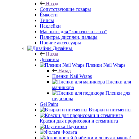
Назад
Сопутствующие товары
Ёмкости
Типсы
Наклейки
Магниты для "кошачьего глаза"
Палитры, дисплеи, пальцы
Прочие аксессуары
Дизайны
Назад
Дизайны
Пленки Nail Wraps
Назад
Пленки Nail Wraps
Пленки для
маникюра
Пленки для
педикюра
Gel Paint
Втирки и пигменты
Краски для прорисовки и стемпинга
Паутинка
Фольга