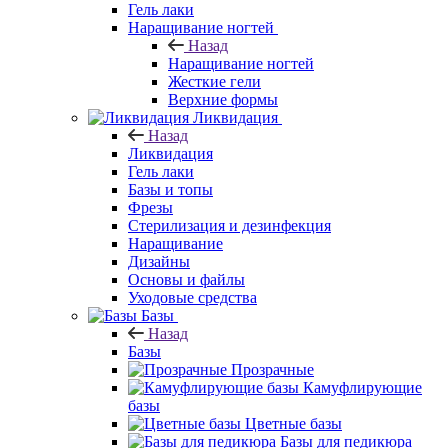
Гель лаки
Наращивание ногтей
Назад
Наращивание ногтей
Жесткие гели
Верхние формы
Ликвидация
Назад
Ликвидация
Гель лаки
Базы и топы
Фрезы
Стерилизация и дезинфекция
Наращивание
Дизайны
Основы и файлы
Уходовые средства
Базы
Назад
Базы
Прозрачные
Камуфлирующие
базы
Цветные базы
Базы для педикюра