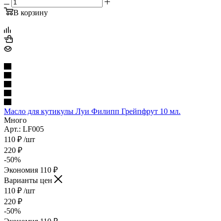
В корзину
Масло для кутикулы Луи Филипп Грейпфрут 10 мл.
Много
Арт.: LF005
110
₽
/шт
220
₽
-
50
%
Экономия
110
₽
Варианты цен
110
₽
/шт
220
₽
-
50
%