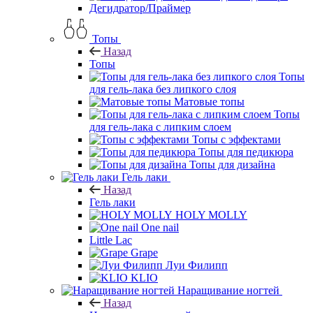
Дегидратор/Праймер
Топы
Назад
Топы
Топы
для гель-лака без липкого слоя
Матовые топы
Топы
для гель-лака с липким слоем
Топы с эффектами
Топы для педикюра
Топы для дизайна
Гель лаки
Назад
Гель лаки
HOLY MOLLY
One nail
Little Lac
Grape
Луи Филипп
KLIO
Наращивание ногтей
Назад