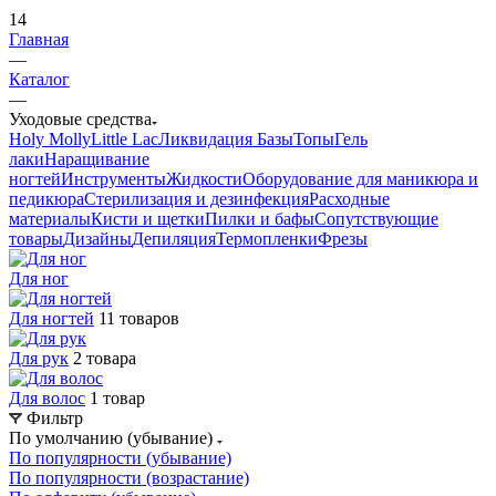
14
Главная
—
Каталог
—
Уходовые средства
Holy Molly
Little Lac
Ликвидация
Базы
Топы
Гель
лаки
Наращивание
ногтей
Инструменты
Жидкости
Оборудование для маникюра и
педикюра
Стерилизация и дезинфекция
Расходные
материалы
Кисти и щетки
Пилки и бафы
Сопутствующие
товары
Дизайны
Депиляция
Термопленки
Фрезы
Для ног
Для ногтей
11 товаров
Для рук
2 товара
Для волос
1 товар
Фильтр
По умолчанию (убывание)
По популярности (убывание)
По популярности (возрастание)