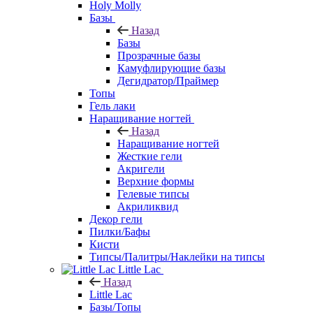
Holy Molly
Базы
Назад
Базы
Прозрачные базы
Камуфлирующие базы
Дегидратор/Праймер
Топы
Гель лаки
Наращивание ногтей
Назад
Наращивание ногтей
Жесткие гели
Акригели
Верхние формы
Гелевые типсы
Акриликвид
Декор гели
Пилки/Бафы
Кисти
Типсы/Палитры/Наклейки на типсы
Little Lac
Назад
Little Lac
Базы/Топы