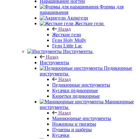
Наращивание ногтей
Формы для
наращивания
Акригели
Жесткие гели
Назад
Жесткие гели
Гели Holy Molly
Гели Little Lac
Инструменты
Назад
Инструменты
Педикюрные
инструменты
Назад
Педикюрные инструменты
Кусачки педикюрные
Кюретки педикюрные
Маникюрные
инструменты
Назад
Маникюрные инструменты
Ножницы и твизеры
Пушеры и шаберы
Кусачки