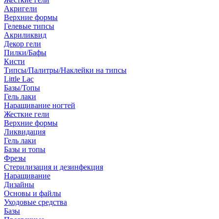
Акригели
Верхние формы
Гелевые типсы
Акриликвид
Декор гели
Пилки/Бафы
Кисти
Типсы/Палитры/Наклейки на типсы
Little Lac
Базы/Топы
Гель лаки
Наращивание ногтей
Жесткие гели
Верхние формы
Ликвидация
Гель лаки
Базы и топы
Фрезы
Стерилизация и дезинфекция
Наращивание
Дизайны
Основы и файлы
Уходовые средства
Базы