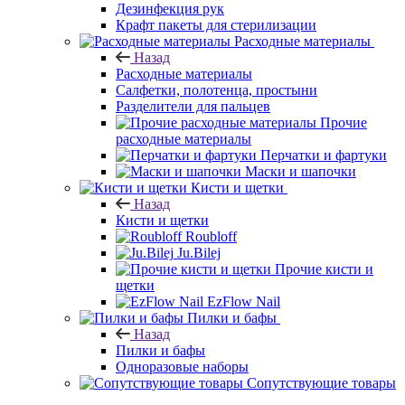
Дезинфекция рук
Крафт пакеты для стерилизации
Расходные материалы
Назад
Расходные материалы
Салфетки, полотенца, простыни
Разделители для пальцев
Прочие
расходные материалы
Перчатки и фартуки
Маски и шапочки
Кисти и щетки
Назад
Кисти и щетки
Roubloff
Ju.Bilej
Прочие кисти и
щетки
EzFlow Nail
Пилки и бафы
Назад
Пилки и бафы
Одноразовые наборы
Сопутствующие товары