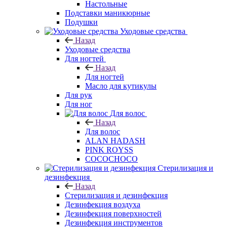
Настольные
Подставки маникюрные
Подушки
Уходовые средства
Назад
Уходовые средства
Для ногтей
Назад
Для ногтей
Масло для кутикулы
Для рук
Для ног
Для волос
Назад
Для волос
ALAN HADASH
PINK ROYSS
COCOCHOCO
Стерилизация и
дезинфекция
Назад
Стерилизация и дезинфекция
Дезинфекция воздуха
Дезинфекция поверхностей
Дезинфекция инструментов