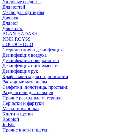
Уходовые средства
Для ногтей
Масло для кутикулы
Для рук
Для ног
Для волос
ALAN HADASH
PINK ROYSS
COCOCHOCO
Стерилизация и дезинфекция
Дезинфекция воздуха
Дезинфекция поверхностей
Дезинфекция инструментов
Дезинфекция рук
Крафт пакеты для стерилизации
Расходные материалы
Салфетки, полотенца, простыни
Разделители для пальцев
Прочие расходные материалы
Перчатки и фартуки
Маски и шапочки
Кисти и щетки
Roubloff
Ju.Bilej
Прочие кисти и щетки