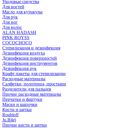
Уходовые средства
Для ногтей
Масло для кутикулы
Для рук
Для ног
Для волос
ALAN HADASH
PINK ROYSS
COCOCHOCO
Стерилизация и дезинфекция
Дезинфекция воздуха
Дезинфекция поверхностей
Дезинфекция инструментов
Дезинфекция рук
Крафт пакеты для стерилизации
Расходные материалы
Салфетки, полотенца, простыни
Разделители для пальцев
Прочие расходные материалы
Перчатки и фартуки
Маски и шапочки
Кисти и щетки
Roubloff
Ju.Bilej
Прочие кисти и щетки