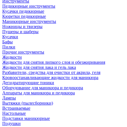
Инструменты
Педикюрные инструменты
Кусачки педикюрные
Кюретки педикюрные
Маникюрные инструменты
Ножницы и твизеры
Пушеры и шаберы
Кусачки
Бафы
Пилки
Прочие инструменты
Жидкости
Жидкости для снятия липкого слоя и обезжиривания
Жидкости для снятия лака и гель лака
Разбавители, средства для очистки от акрила, геля
Кровоостанавливающие жидкости для маникюра
Дегидратирующие тоники
Оборудование для маникюра и педикюра
Аппараты для маникюра и педикюра
Лампы
Вытяжки (пылесборники)
Встраиваемые
Настольные
Подставки маникюрные
Подушки