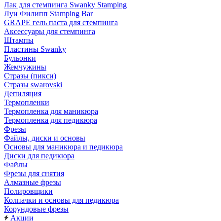
Лак для стемпинга Swanky Stamping
Луи Филипп Stamping Bar
GRAPE гель паста для стемпинга
Аксессуары для стемпинга
Штампы
Пластины Swanky
Бульонки
Жемчужины
Стразы (пикси)
Cтразы swarovski
Депиляция
Термопленки
Термопленка для маникюра
Термопленка для педикюра
Фрезы
Файлы, диски и основы
Основы для маникюра и педикюра
Диски для педикюра
Файлы
Фрезы для снятия
Алмазные фрезы
Полировщики
Колпачки и основы для педикюра
Корундовые фрезы
Акции