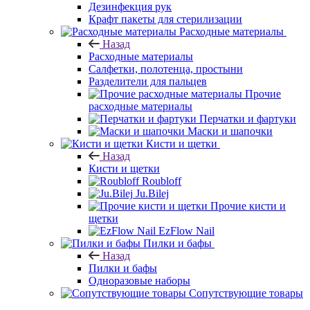
Дезинфекция рук
Крафт пакеты для стерилизации
Расходные материалы
Назад
Расходные материалы
Салфетки, полотенца, простыни
Разделители для пальцев
Прочие
расходные материалы
Перчатки и фартуки
Маски и шапочки
Кисти и щетки
Назад
Кисти и щетки
Roubloff
Ju.Bilej
Прочие кисти и
щетки
EzFlow Nail
Пилки и бафы
Назад
Пилки и бафы
Одноразовые наборы
Сопутствующие товары