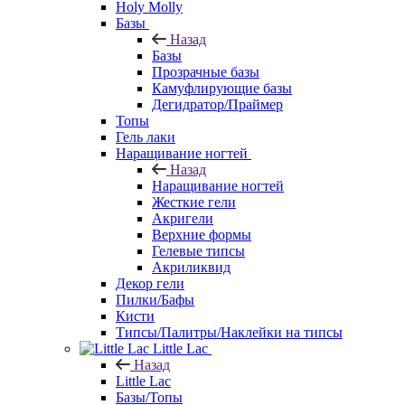
Holy Molly
Базы
Назад
Базы
Прозрачные базы
Камуфлирующие базы
Дегидратор/Праймер
Топы
Гель лаки
Наращивание ногтей
Назад
Наращивание ногтей
Жесткие гели
Акригели
Верхние формы
Гелевые типсы
Акриликвид
Декор гели
Пилки/Бафы
Кисти
Типсы/Палитры/Наклейки на типсы
Little Lac
Назад
Little Lac
Базы/Топы