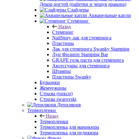
Декор ногтей (пайетки и чешуя дракона)
Слайдеры
Акварельные капли
Стемпинг
Назад
Стемпинг
NailStory лак для стемпинга
Пластины
Лак для стемпинга Swanky Stamping
Луи Филипп Stamping Bar
GRAPE гель паста для стемпинга
Аксессуары для стемпинга
Штампы
Пластины Swanky
Бульонки
Жемчужины
Стразы (пикси)
Cтразы swarovski
Депиляция
Термопленки
Назад
Термопленки
Термопленка для маникюра
Термопленка для педикюра
Фрезы