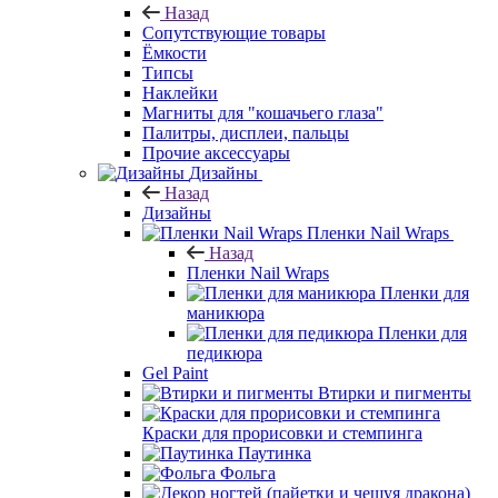
Назад
Сопутствующие товары
Ёмкости
Типсы
Наклейки
Магниты для "кошачьего глаза"
Палитры, дисплеи, пальцы
Прочие аксессуары
Дизайны
Назад
Дизайны
Пленки Nail Wraps
Назад
Пленки Nail Wraps
Пленки для
маникюра
Пленки для
педикюра
Gel Paint
Втирки и пигменты
Краски для прорисовки и стемпинга
Паутинка
Фольга