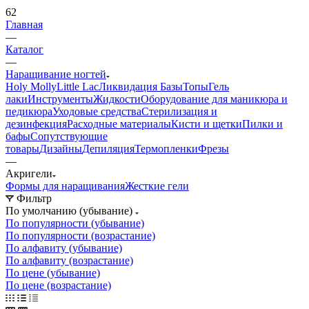
62
Главная
—
Каталог
—
Наращивание ногтей
Holy Molly
Little Lac
Ликвидация
Базы
Топы
Гель
лаки
Инструменты
Жидкости
Оборудование для маникюра и
педикюра
Уходовые средства
Стерилизация и
дезинфекция
Расходные материалы
Кисти и щетки
Пилки и
бафы
Сопутствующие
товары
Дизайны
Депиляция
Термопленки
Фрезы
—
Акригели
Формы для наращивания
Жесткие гели
Фильтр
По умолчанию (убывание)
По популярности (убывание)
По популярности (возрастание)
По алфавиту (убывание)
По алфавиту (возрастание)
По цене (убывание)
По цене (возрастание)