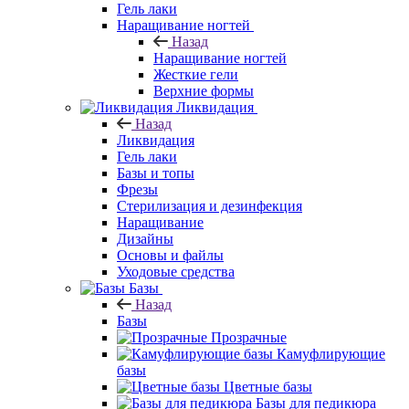
Гель лаки
Наращивание ногтей
Назад
Наращивание ногтей
Жесткие гели
Верхние формы
Ликвидация
Назад
Ликвидация
Гель лаки
Базы и топы
Фрезы
Стерилизация и дезинфекция
Наращивание
Дизайны
Основы и файлы
Уходовые средства
Базы
Назад
Базы
Прозрачные
Камуфлирующие
базы
Цветные базы
Базы для педикюра