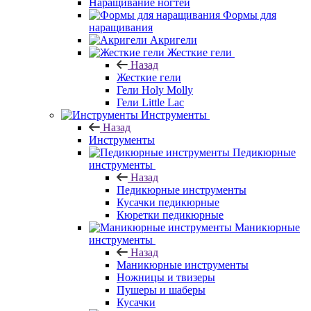
Наращивание ногтей
Формы для
наращивания
Акригели
Жесткие гели
Назад
Жесткие гели
Гели Holy Molly
Гели Little Lac
Инструменты
Назад
Инструменты
Педикюрные
инструменты
Назад
Педикюрные инструменты
Кусачки педикюрные
Кюретки педикюрные
Маникюрные
инструменты
Назад
Маникюрные инструменты
Ножницы и твизеры
Пушеры и шаберы
Кусачки