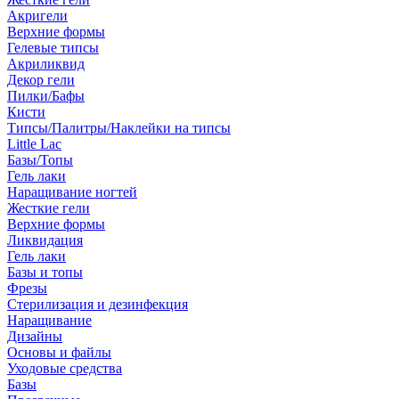
Акригели
Верхние формы
Гелевые типсы
Акриликвид
Декор гели
Пилки/Бафы
Кисти
Типсы/Палитры/Наклейки на типсы
Little Lac
Базы/Топы
Гель лаки
Наращивание ногтей
Жесткие гели
Верхние формы
Ликвидация
Гель лаки
Базы и топы
Фрезы
Стерилизация и дезинфекция
Наращивание
Дизайны
Основы и файлы
Уходовые средства
Базы