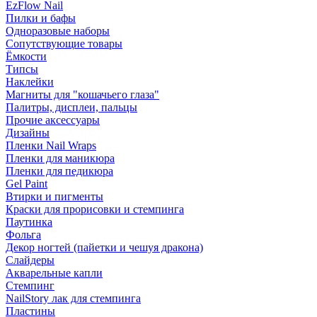
EzFlow Nail
Пилки и бафы
Одноразовые наборы
Сопутствующие товары
Ёмкости
Типсы
Наклейки
Магниты для "кошачьего глаза"
Палитры, дисплеи, пальцы
Прочие аксессуары
Дизайны
Пленки Nail Wraps
Пленки для маникюра
Пленки для педикюра
Gel Paint
Втирки и пигменты
Краски для прорисовки и стемпинга
Паутинка
Фольга
Декор ногтей (пайетки и чешуя дракона)
Слайдеры
Акварельные капли
Стемпинг
NailStory лак для стемпинга
Пластины