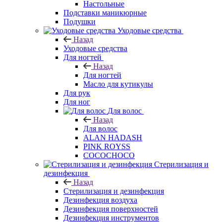
Настольные
Подставки маникюрные
Подушки
Уходовые средства
Назад
Уходовые средства
Для ногтей
Назад
Для ногтей
Масло для кутикулы
Для рук
Для ног
Для волос
Назад
Для волос
ALAN HADASH
PINK ROYSS
COCOCHOCO
Стерилизация и
дезинфекция
Назад
Стерилизация и дезинфекция
Дезинфекция воздуха
Дезинфекция поверхностей
Дезинфекция инструментов