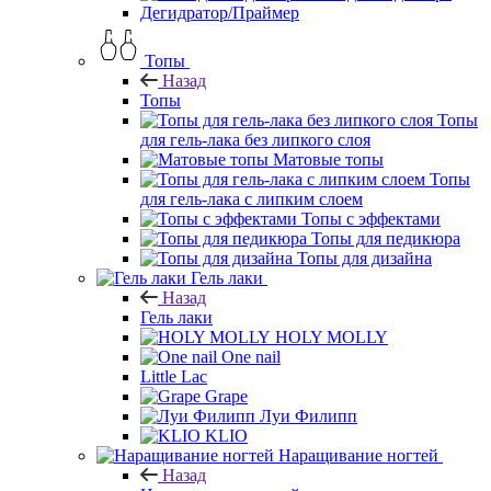
Дегидратор/Праймер
Топы
Назад
Топы
Топы
для гель-лака без липкого слоя
Матовые топы
Топы
для гель-лака с липким слоем
Топы с эффектами
Топы для педикюра
Топы для дизайна
Гель лаки
Назад
Гель лаки
HOLY MOLLY
One nail
Little Lac
Grape
Луи Филипп
KLIO
Наращивание ногтей
Назад