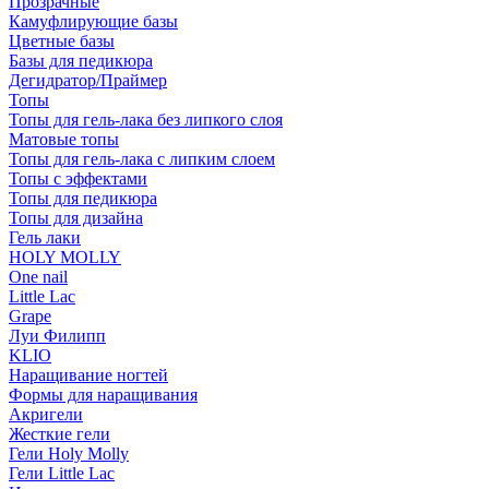
Прозрачные
Камуфлирующие базы
Цветные базы
Базы для педикюра
Дегидратор/Праймер
Топы
Топы для гель-лака без липкого слоя
Матовые топы
Топы для гель-лака с липким слоем
Топы с эффектами
Топы для педикюра
Топы для дизайна
Гель лаки
HOLY MOLLY
One nail
Little Lac
Grape
Луи Филипп
KLIO
Наращивание ногтей
Формы для наращивания
Акригели
Жесткие гели
Гели Holy Molly
Гели Little Lac