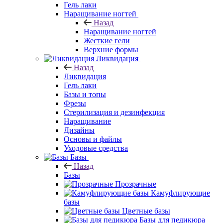
Гель лаки
Наращивание ногтей
Назад
Наращивание ногтей
Жесткие гели
Верхние формы
Ликвидация
Назад
Ликвидация
Гель лаки
Базы и топы
Фрезы
Стерилизация и дезинфекция
Наращивание
Дизайны
Основы и файлы
Уходовые средства
Базы
Назад
Базы
Прозрачные
Камуфлирующие
базы
Цветные базы
Базы для педикюра