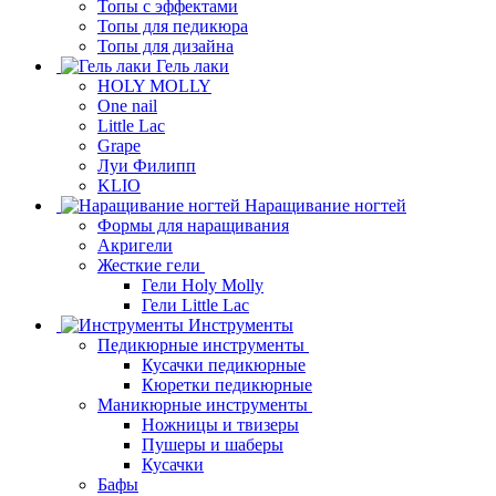
Топы с эффектами
Топы для педикюра
Топы для дизайна
Гель лаки
HOLY MOLLY
One nail
Little Lac
Grape
Луи Филипп
KLIO
Наращивание ногтей
Формы для наращивания
Акригели
Жесткие гели
Гели Holy Molly
Гели Little Lac
Инструменты
Педикюрные инструменты
Кусачки педикюрные
Кюретки педикюрные
Маникюрные инструменты
Ножницы и твизеры
Пушеры и шаберы
Кусачки
Бафы