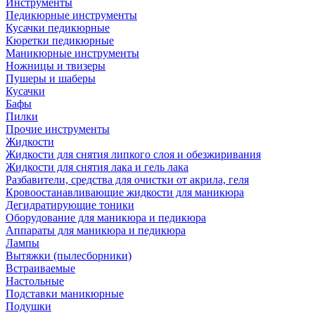
Инструменты
Педикюрные инструменты
Кусачки педикюрные
Кюретки педикюрные
Маникюрные инструменты
Ножницы и твизеры
Пушеры и шаберы
Кусачки
Бафы
Пилки
Прочие инструменты
Жидкости
Жидкости для снятия липкого слоя и обезжиривания
Жидкости для снятия лака и гель лака
Разбавители, средства для очистки от акрила, геля
Кровоостанавливающие жидкости для маникюра
Дегидратирующие тоники
Оборудование для маникюра и педикюра
Аппараты для маникюра и педикюра
Лампы
Вытяжки (пылесборники)
Встраиваемые
Настольные
Подставки маникюрные
Подушки