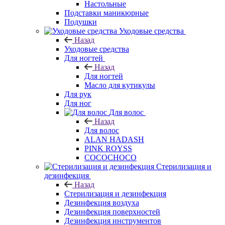
Настольные
Подставки маникюрные
Подушки
Уходовые средства
Назад
Уходовые средства
Для ногтей
Назад
Для ногтей
Масло для кутикулы
Для рук
Для ног
Для волос
Назад
Для волос
ALAN HADASH
PINK ROYSS
COCOCHOCO
Стерилизация и
дезинфекция
Назад
Стерилизация и дезинфекция
Дезинфекция воздуха
Дезинфекция поверхностей
Дезинфекция инструментов