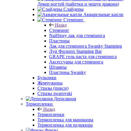
Декор ногтей (пайетки и чешуя дракона)
Слайдеры
Акварельные капли
Стемпинг
Назад
Стемпинг
NailStory лак для стемпинга
Пластины
Лак для стемпинга Swanky Stamping
Луи Филипп Stamping Bar
GRAPE гель паста для стемпинга
Аксессуары для стемпинга
Штампы
Пластины Swanky
Бульонки
Жемчужины
Стразы (пикси)
Cтразы swarovski
Депиляция
Термопленки
Назад
Термопленки
Термопленка для маникюра
Термопленка для педикюра
Фрезы