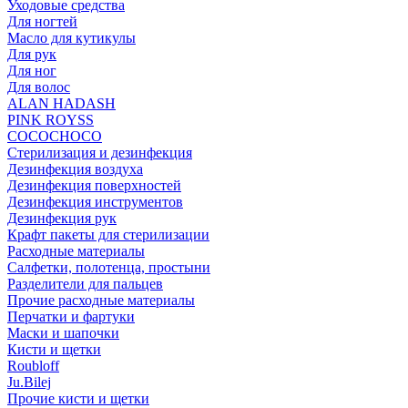
Уходовые средства
Для ногтей
Масло для кутикулы
Для рук
Для ног
Для волос
ALAN HADASH
PINK ROYSS
COCOCHOCO
Стерилизация и дезинфекция
Дезинфекция воздуха
Дезинфекция поверхностей
Дезинфекция инструментов
Дезинфекция рук
Крафт пакеты для стерилизации
Расходные материалы
Салфетки, полотенца, простыни
Разделители для пальцев
Прочие расходные материалы
Перчатки и фартуки
Маски и шапочки
Кисти и щетки
Roubloff
Ju.Bilej
Прочие кисти и щетки