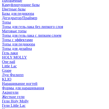
Прозрачные
Камуфлирующие базы
Цветные базы
Базы для педикюра
Дегидратор/Праймер
Топы
Топы для гель-лака без липкого слоя
Матовые топы
Топы для гель-лака с липким слоем
Топы с эффектами
Топы для педикюра
Топы для дизайна
Гель лаки
HOLY MOLLY
One nail
Little Lac
Grape
Луи Филипп
KLIO
Наращивание ногтей
Формы для наращивания
Акригели
Жесткие гели
Гели Holy Molly
Гели Little Lac