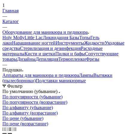
1
Главная
—
Каталог
—
Оборудование для маникюра и педикюра
Holy Molly
Little Lac
Ликвидация
Базы
Топы
Гель
лаки
Наращивание ногтей
Инструменты
Жидкости
Уходовые
средства
Стерилизация и дезинфекция
Расходные
материалы
Кисти и щетки
Пилки и бафы
Сопутствующие
товары
Дизайны
Депиляция
Термопленки
Фрезы
—
Подушки
Аппараты для маникюра и педикюра
Лампы
Вытяжки
(пылесборники)
Подставки маникюрные
Фильтр
По умолчанию (убывание)
По популярности (убывание)
По популярности (возрастание)
По алфавиту (убывание)
По алфавиту (возрастание)
По цене (убывание)
По цене (возрастание)