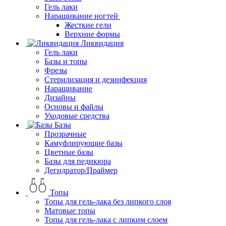
Гель лаки
Наращивание ногтей
Жесткие гели
Верхние формы
Ликвидация
Гель лаки
Базы и топы
Фрезы
Стерилизация и дезинфекция
Наращивание
Дизайны
Основы и файлы
Уходовые средства
Базы
Прозрачные
Камуфлирующие базы
Цветные базы
Базы для педикюра
Дегидратор/Праймер
Топы
Топы для гель-лака без липкого слоя
Матовые топы
Топы для гель-лака с липким слоем