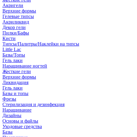
Акригели
Верхние формы
Гелевые типсы
Акриликвид
Декор гели
Пилки/Бафы
Кисти
Типсы/Палитры/Наклейки на типсы
Little Lac
Базы/Топы
Гель лаки
Наращивание ногтей
Жесткие гели
Верхние формы
Ликвидация
Гель лаки
Базы и топы
Фрезы
Стерилизация и дезинфекция
Наращивание
Дизайны
Основы и файлы
Уходовые средства
Базы