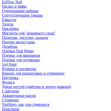
EzFlow Nail
Пилки и бафы
Одноразовые наборы
Сопутствующие товары
Ёмкости
Типсы
Наклейки
Магниты для "кошачьего глаза"
Палитры, дисплеи, пальцы
Прочие аксессуары
Дизайны
Пленки Nail Wraps
Пленки для маникюра
Пленки для педикюра
Gel Paint
Втирки и пигменты
Краски для прорисовки и стемпинга
Паутинка
Фольга
Декор ногтей (пайетки и чешуя дракона)
Слайдеры
Акварельные капли
Стемпинг
NailStory лак для стемпинга
Пластины