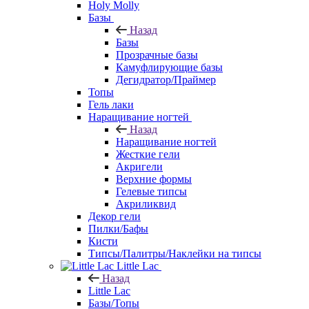
Holy Molly
Базы
Назад
Базы
Прозрачные базы
Камуфлирующие базы
Дегидратор/Праймер
Топы
Гель лаки
Наращивание ногтей
Назад
Наращивание ногтей
Жесткие гели
Акригели
Верхние формы
Гелевые типсы
Акриликвид
Декор гели
Пилки/Бафы
Кисти
Типсы/Палитры/Наклейки на типсы
Little Lac
Назад
Little Lac
Базы/Топы