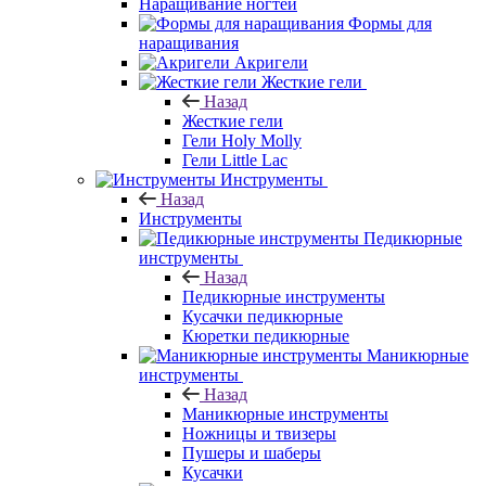
Наращивание ногтей
Формы для
наращивания
Акригели
Жесткие гели
Назад
Жесткие гели
Гели Holy Molly
Гели Little Lac
Инструменты
Назад
Инструменты
Педикюрные
инструменты
Назад
Педикюрные инструменты
Кусачки педикюрные
Кюретки педикюрные
Маникюрные
инструменты
Назад
Маникюрные инструменты
Ножницы и твизеры
Пушеры и шаберы
Кусачки