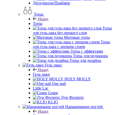
Дегидратор/Праймер
Топы
Назад
Топы
Топы
для гель-лака без липкого слоя
Матовые топы
Топы
для гель-лака с липким слоем
Топы с эффектами
Топы для педикюра
Топы для дизайна
Гель лаки
Назад
Гель лаки
HOLY MOLLY
One nail
Little Lac
Grape
Луи Филипп
KLIO
Наращивание ногтей
Назад