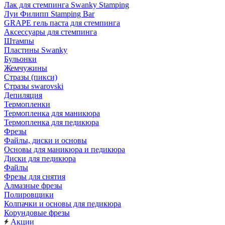
Лак для стемпинга Swanky Stamping
Луи Филипп Stamping Bar
GRAPE гель паста для стемпинга
Аксессуары для стемпинга
Штампы
Пластины Swanky
Бульонки
Жемчужины
Стразы (пикси)
Cтразы swarovski
Депиляция
Термопленки
Термопленка для маникюра
Термопленка для педикюра
Фрезы
Файлы, диски и основы
Основы для маникюра и педикюра
Диски для педикюра
Файлы
Фрезы для снятия
Алмазные фрезы
Полировщики
Колпачки и основы для педикюра
Корундовые фрезы
Акции