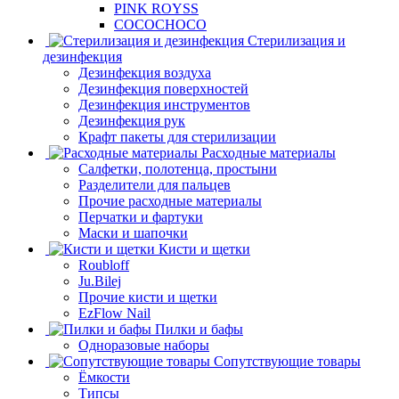
PINK ROYSS
COCOCHOCO
Стерилизация и
дезинфекция
Дезинфекция воздуха
Дезинфекция поверхностей
Дезинфекция инструментов
Дезинфекция рук
Крафт пакеты для стерилизации
Расходные материалы
Салфетки, полотенца, простыни
Разделители для пальцев
Прочие расходные материалы
Перчатки и фартуки
Маски и шапочки
Кисти и щетки
Roubloff
Ju.Bilej
Прочие кисти и щетки
EzFlow Nail
Пилки и бафы
Одноразовые наборы
Сопутствующие товары
Ёмкости
Типсы