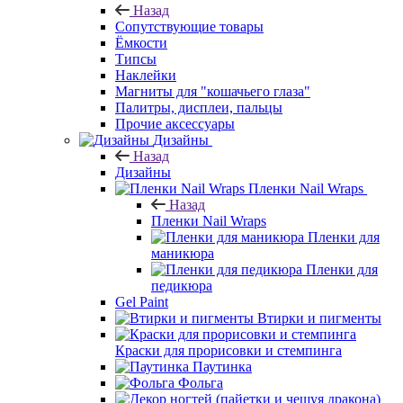
Назад
Сопутствующие товары
Ёмкости
Типсы
Наклейки
Магниты для "кошачьего глаза"
Палитры, дисплеи, пальцы
Прочие аксессуары
Дизайны
Назад
Дизайны
Пленки Nail Wraps
Назад
Пленки Nail Wraps
Пленки для
маникюра
Пленки для
педикюра
Gel Paint
Втирки и пигменты
Краски для прорисовки и стемпинга
Паутинка
Фольга