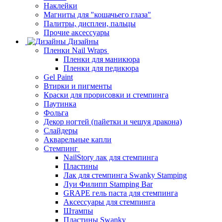
Наклейки
Магниты для "кошачьего глаза"
Палитры, дисплеи, пальцы
Прочие аксессуары
Дизайны
Пленки Nail Wraps
Пленки для маникюра
Пленки для педикюра
Gel Paint
Втирки и пигменты
Краски для прорисовки и стемпинга
Паутинка
Фольга
Декор ногтей (пайетки и чешуя дракона)
Слайдеры
Акварельные капли
Стемпинг
NailStory лак для стемпинга
Пластины
Лак для стемпинга Swanky Stamping
Луи Филипп Stamping Bar
GRAPE гель паста для стемпинга
Аксессуары для стемпинга
Штампы
Пластины Swanky