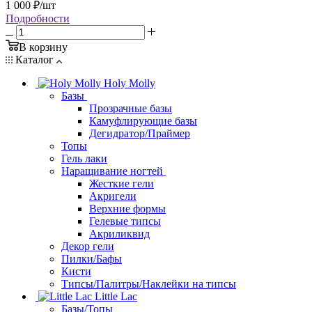
1 000
₽
/шт
Подробности
В корзину
Каталог
Holy Molly
Базы
Прозрачные базы
Камуфлирующие базы
Дегидратор/Праймер
Топы
Гель лаки
Наращивание ногтей
Жесткие гели
Акригели
Верхние формы
Гелевые типсы
Акриликвид
Декор гели
Пилки/Бафы
Кисти
Типсы/Палитры/Наклейки на типсы
Little Lac
Базы/Топы