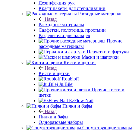
Дезинфекция рук
Крафт пакеты для стерилизации
Расходные материалы
Назад
Расходные материалы
Салфетки, полотенца, простыни
Разделители для пальцев
Прочие
расходные материалы
Перчатки и фартуки
Маски и шапочки
Кисти и щетки
Назад
Кисти и щетки
Roubloff
Ju.Bilej
Прочие кисти и
щетки
EzFlow Nail
Пилки и бафы
Назад
Пилки и бафы
Одноразовые наборы
Сопутствующие товары