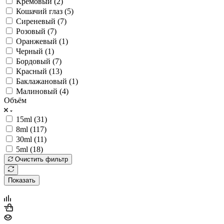
Кремовый (
2
)
Кошачий глаз (
5
)
Сиреневый (
7
)
Розовый (
7
)
Оранжевый (
1
)
Черный (
1
)
Бордовый (
7
)
Красный (
13
)
Баклажановый (
1
)
Малиновый (
4
)
Объём
15ml (
31
)
8ml (
117
)
30ml (
11
)
5ml (
18
)
Очистить фильтр
Показать