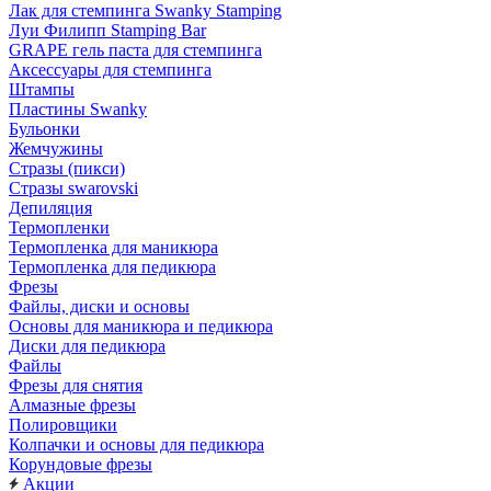
Лак для стемпинга Swanky Stamping
Луи Филипп Stamping Bar
GRAPE гель паста для стемпинга
Аксессуары для стемпинга
Штампы
Пластины Swanky
Бульонки
Жемчужины
Стразы (пикси)
Cтразы swarovski
Депиляция
Термопленки
Термопленка для маникюра
Термопленка для педикюра
Фрезы
Файлы, диски и основы
Основы для маникюра и педикюра
Диски для педикюра
Файлы
Фрезы для снятия
Алмазные фрезы
Полировщики
Колпачки и основы для педикюра
Корундовые фрезы
Акции