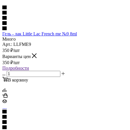
Гель - лак Little Lac French me №9 8ml
Много
Арт.: LLFME9
350
₽
/шт
Варианты цен
350
₽
/шт
Подробности
В корзину