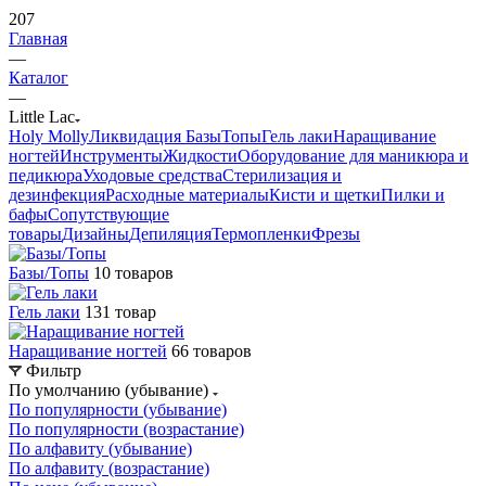
207
Главная
—
Каталог
—
Little Lac
Holy Molly
Ликвидация
Базы
Топы
Гель лаки
Наращивание
ногтей
Инструменты
Жидкости
Оборудование для маникюра и
педикюра
Уходовые средства
Стерилизация и
дезинфекция
Расходные материалы
Кисти и щетки
Пилки и
бафы
Сопутствующие
товары
Дизайны
Депиляция
Термопленки
Фрезы
Базы/Топы
10 товаров
Гель лаки
131 товар
Наращивание ногтей
66 товаров
Фильтр
По умолчанию (убывание)
По популярности (убывание)
По популярности (возрастание)
По алфавиту (убывание)
По алфавиту (возрастание)