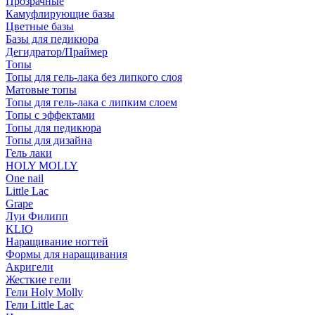
Прозрачные
Камуфлирующие базы
Цветные базы
Базы для педикюра
Дегидратор/Праймер
Топы
Топы для гель-лака без липкого слоя
Матовые топы
Топы для гель-лака с липким слоем
Топы с эффектами
Топы для педикюра
Топы для дизайна
Гель лаки
HOLY MOLLY
One nail
Little Lac
Grape
Луи Филипп
KLIO
Наращивание ногтей
Формы для наращивания
Акригели
Жесткие гели
Гели Holy Molly
Гели Little Lac