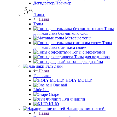
Дегидратор/Праймер
Топы
Назад
Топы
Топы
для гель-лака без липкого слоя
Матовые топы
Топы
для гель-лака с липким слоем
Топы с эффектами
Топы для педикюра
Топы для дизайна
Гель лаки
Назад
Гель лаки
HOLY MOLLY
One nail
Little Lac
Grape
Луи Филипп
KLIO
Наращивание ногтей
Назад