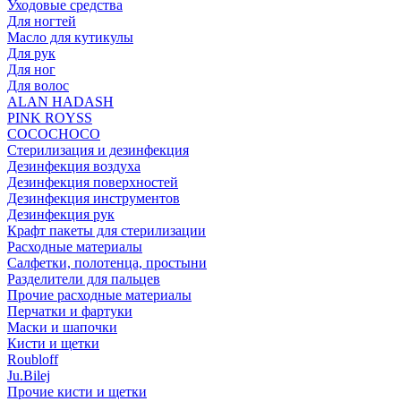
Уходовые средства
Для ногтей
Масло для кутикулы
Для рук
Для ног
Для волос
ALAN HADASH
PINK ROYSS
COCOCHOCO
Стерилизация и дезинфекция
Дезинфекция воздуха
Дезинфекция поверхностей
Дезинфекция инструментов
Дезинфекция рук
Крафт пакеты для стерилизации
Расходные материалы
Салфетки, полотенца, простыни
Разделители для пальцев
Прочие расходные материалы
Перчатки и фартуки
Маски и шапочки
Кисти и щетки
Roubloff
Ju.Bilej
Прочие кисти и щетки