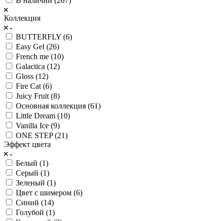
В наличии (
207
)
Коллекция
BUTTERFLY (
6
)
Easy Gel (
26
)
French me (
10
)
Galactica (
12
)
Gloss (
12
)
Fire Cat (
6
)
Juicy Fruit (
8
)
Основная коллекция (
61
)
Little Dream (
10
)
Vanilla Ice (
9
)
ONE STEP (
21
)
Эффект цвета
Белый (
1
)
Серый (
1
)
Зеленый (
1
)
Цвет с шимером (
6
)
Синий (
14
)
Голубой (
1
)