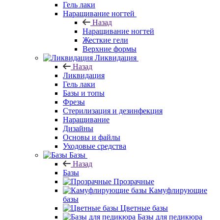
Гель лаки
Наращивание ногтей
Назад
Наращивание ногтей
Жесткие гели
Верхние формы
Ликвидация
Назад
Ликвидация
Гель лаки
Базы и топы
Фрезы
Стерилизация и дезинфекция
Наращивание
Дизайны
Основы и файлы
Уходовые средства
Базы
Назад
Базы
Прозрачные
Камуфлирующие
базы
Цветные базы
Базы для педикюра