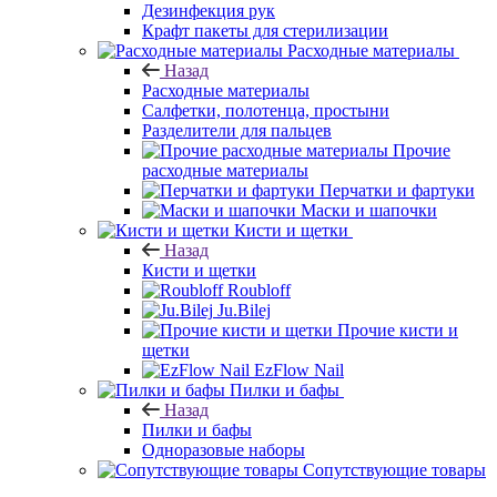
Дезинфекция рук
Крафт пакеты для стерилизации
Расходные материалы
Назад
Расходные материалы
Салфетки, полотенца, простыни
Разделители для пальцев
Прочие
расходные материалы
Перчатки и фартуки
Маски и шапочки
Кисти и щетки
Назад
Кисти и щетки
Roubloff
Ju.Bilej
Прочие кисти и
щетки
EzFlow Nail
Пилки и бафы
Назад
Пилки и бафы
Одноразовые наборы
Сопутствующие товары