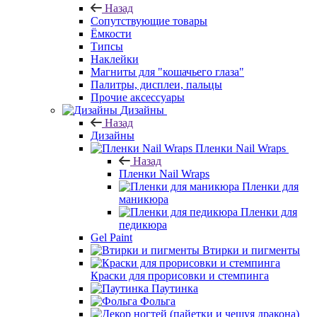
Назад
Сопутствующие товары
Ёмкости
Типсы
Наклейки
Магниты для "кошачьего глаза"
Палитры, дисплеи, пальцы
Прочие аксессуары
Дизайны
Назад
Дизайны
Пленки Nail Wraps
Назад
Пленки Nail Wraps
Пленки для
маникюра
Пленки для
педикюра
Gel Paint
Втирки и пигменты
Краски для прорисовки и стемпинга
Паутинка
Фольга