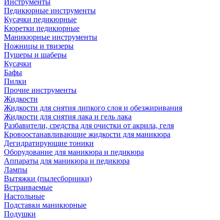
Инструменты
Педикюрные инструменты
Кусачки педикюрные
Кюретки педикюрные
Маникюрные инструменты
Ножницы и твизеры
Пушеры и шаберы
Кусачки
Бафы
Пилки
Прочие инструменты
Жидкости
Жидкости для снятия липкого слоя и обезжиривания
Жидкости для снятия лака и гель лака
Разбавители, средства для очистки от акрила, геля
Кровоостанавливающие жидкости для маникюра
Дегидратирующие тоники
Оборудование для маникюра и педикюра
Аппараты для маникюра и педикюра
Лампы
Вытяжки (пылесборники)
Встраиваемые
Настольные
Подставки маникюрные
Подушки