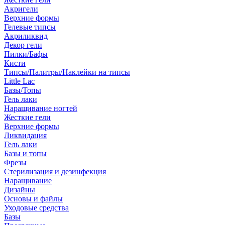
Акригели
Верхние формы
Гелевые типсы
Акриликвид
Декор гели
Пилки/Бафы
Кисти
Типсы/Палитры/Наклейки на типсы
Little Lac
Базы/Топы
Гель лаки
Наращивание ногтей
Жесткие гели
Верхние формы
Ликвидация
Гель лаки
Базы и топы
Фрезы
Стерилизация и дезинфекция
Наращивание
Дизайны
Основы и файлы
Уходовые средства
Базы