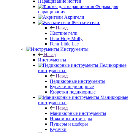
Наращивание ногтей
Формы для
наращивания
Акригели
Жесткие гели
Назад
Жесткие гели
Гели Holy Molly
Гели Little Lac
Инструменты
Назад
Инструменты
Педикюрные
инструменты
Назад
Педикюрные инструменты
Кусачки педикюрные
Кюретки педикюрные
Маникюрные
инструменты
Назад
Маникюрные инструменты
Ножницы и твизеры
Пушеры и шаберы
Кусачки