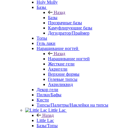
Holy Molly
Базы
Назад
Базы
Прозрачные базы
Камуфлирующие базы
Дегидратор/Праймер
Топы
Гель лаки
Наращивание ногтей
Назад
Наращивание ногтей
Жесткие гели
Акригели
Верхние формы
Гелевые типсы
Акриликвид
Декор гели
Пилки/Бафы
Кисти
Типсы/Палитры/Наклейки на типсы
Little Lac
Назад
Little Lac
Базы/Топы