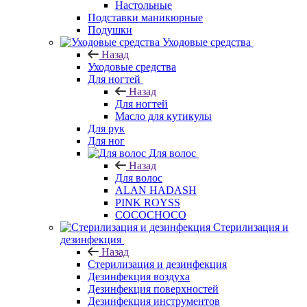
Настольные
Подставки маникюрные
Подушки
Уходовые средства
Назад
Уходовые средства
Для ногтей
Назад
Для ногтей
Масло для кутикулы
Для рук
Для ног
Для волос
Назад
Для волос
ALAN HADASH
PINK ROYSS
COCOCHOCO
Стерилизация и
дезинфекция
Назад
Стерилизация и дезинфекция
Дезинфекция воздуха
Дезинфекция поверхностей
Дезинфекция инструментов