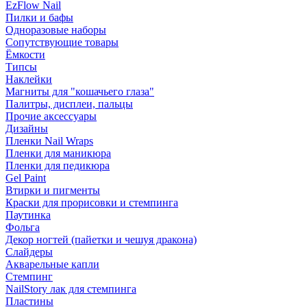
EzFlow Nail
Пилки и бафы
Одноразовые наборы
Сопутствующие товары
Ёмкости
Типсы
Наклейки
Магниты для "кошачьего глаза"
Палитры, дисплеи, пальцы
Прочие аксессуары
Дизайны
Пленки Nail Wraps
Пленки для маникюра
Пленки для педикюра
Gel Paint
Втирки и пигменты
Краски для прорисовки и стемпинга
Паутинка
Фольга
Декор ногтей (пайетки и чешуя дракона)
Слайдеры
Акварельные капли
Стемпинг
NailStory лак для стемпинга
Пластины