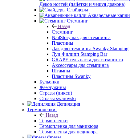
Декор ногтей (пайетки и чешуя дракона)
Слайдеры
Акварельные капли
Стемпинг
Назад
Стемпинг
NailStory лак для стемпинга
Пластины
Лак для стемпинга Swanky Stamping
Луи Филипп Stamping Bar
GRAPE гель паста для стемпинга
Аксессуары для стемпинга
Штампы
Пластины Swanky
Бульонки
Жемчужины
Стразы (пикси)
Cтразы swarovski
Депиляция
Термопленки
Назад
Термопленки
Термопленка для маникюра
Термопленка для педикюра
Фрезы