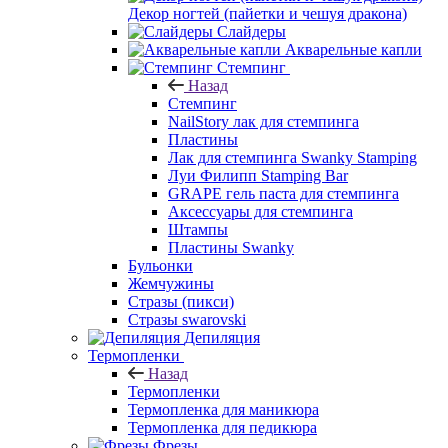
Декор ногтей (пайетки и чешуя дракона)
Слайдеры
Акварельные капли
Стемпинг
Назад
Стемпинг
NailStory лак для стемпинга
Пластины
Лак для стемпинга Swanky Stamping
Луи Филипп Stamping Bar
GRAPE гель паста для стемпинга
Аксессуары для стемпинга
Штампы
Пластины Swanky
Бульонки
Жемчужины
Стразы (пикси)
Cтразы swarovski
Депиляция
Термопленки
Назад
Термопленки
Термопленка для маникюра
Термопленка для педикюра
Фрезы