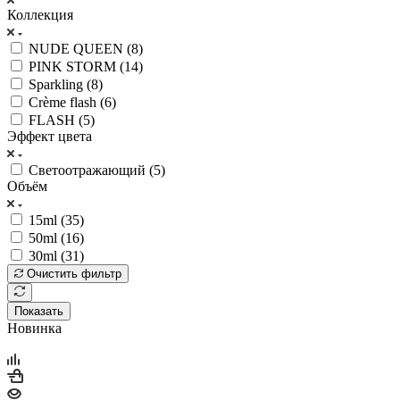
Коллекция
NUDE QUEEN (
8
)
PINK STORM (
14
)
Sparkling (
8
)
Crème flash (
6
)
FLASH (
5
)
Эффект цвета
Светоотражающий (
5
)
Объём
15ml (
35
)
50ml (
16
)
30ml (
31
)
Очистить фильтр
Показать
Новинка