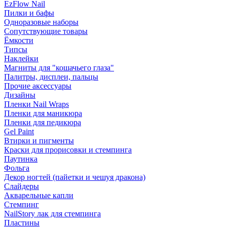
EzFlow Nail
Пилки и бафы
Одноразовые наборы
Сопутствующие товары
Ёмкости
Типсы
Наклейки
Магниты для "кошачьего глаза"
Палитры, дисплеи, пальцы
Прочие аксессуары
Дизайны
Пленки Nail Wraps
Пленки для маникюра
Пленки для педикюра
Gel Paint
Втирки и пигменты
Краски для прорисовки и стемпинга
Паутинка
Фольга
Декор ногтей (пайетки и чешуя дракона)
Слайдеры
Акварельные капли
Стемпинг
NailStory лак для стемпинга
Пластины