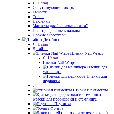
Назад
Сопутствующие товары
Ёмкости
Типсы
Наклейки
Магниты для "кошачьего глаза"
Палитры, дисплеи, пальцы
Прочие аксессуары
Дизайны
Назад
Дизайны
Пленки Nail Wraps
Назад
Пленки Nail Wraps
Пленки для
маникюра
Пленки для
педикюра
Gel Paint
Втирки и пигменты
Краски для прорисовки и стемпинга
Паутинка
Фольга