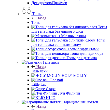
Дегидратор/Праймер
Топы
Назад
Топы
Топы
для гель-лака без липкого слоя
Матовые топы
Топы
для гель-лака с липким слоем
Топы с эффектами
Топы для педикюра
Топы для дизайна
Гель лаки
Назад
Гель лаки
HOLY MOLLY
One nail
Little Lac
Grape
Луи Филипп
KLIO
Наращивание ногтей
Назад