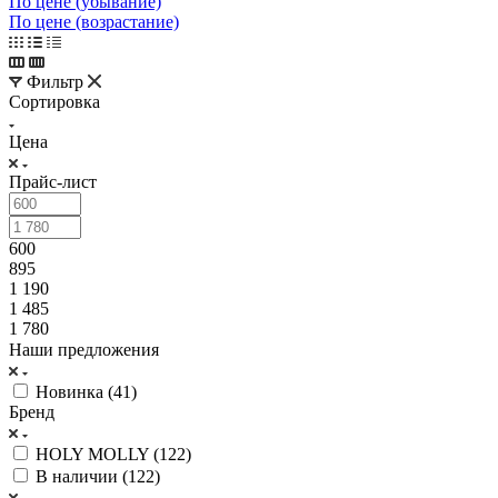
По цене (убывание)
По цене (возрастание)
Фильтр
Сортировка
Цена
Прайс-лист
600
895
1 190
1 485
1 780
Наши предложения
Новинка (
41
)
Бренд
HOLY MOLLY (
122
)
В наличии (
122
)