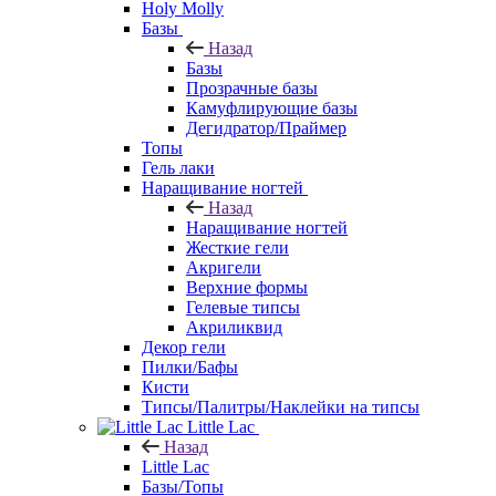
Holy Molly
Базы
Назад
Базы
Прозрачные базы
Камуфлирующие базы
Дегидратор/Праймер
Топы
Гель лаки
Наращивание ногтей
Назад
Наращивание ногтей
Жесткие гели
Акригели
Верхние формы
Гелевые типсы
Акриликвид
Декор гели
Пилки/Бафы
Кисти
Типсы/Палитры/Наклейки на типсы
Little Lac
Назад
Little Lac
Базы/Топы