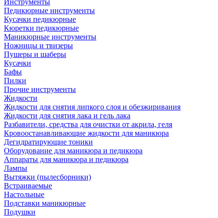
Инструменты
Педикюрные инструменты
Кусачки педикюрные
Кюретки педикюрные
Маникюрные инструменты
Ножницы и твизеры
Пушеры и шаберы
Кусачки
Бафы
Пилки
Прочие инструменты
Жидкости
Жидкости для снятия липкого слоя и обезжиривания
Жидкости для снятия лака и гель лака
Разбавители, средства для очистки от акрила, геля
Кровоостанавливающие жидкости для маникюра
Дегидратирующие тоники
Оборудование для маникюра и педикюра
Аппараты для маникюра и педикюра
Лампы
Вытяжки (пылесборники)
Встраиваемые
Настольные
Подставки маникюрные
Подушки