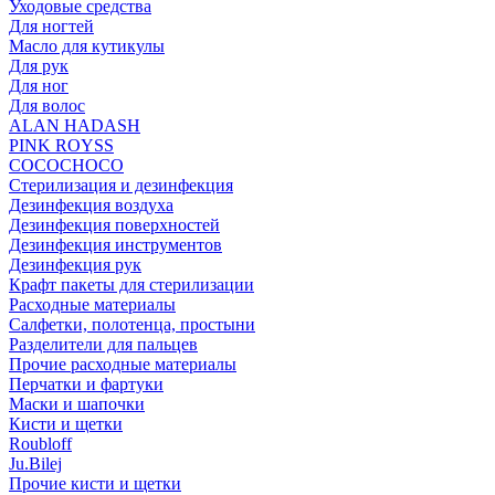
Уходовые средства
Для ногтей
Масло для кутикулы
Для рук
Для ног
Для волос
ALAN HADASH
PINK ROYSS
COCOCHOCO
Стерилизация и дезинфекция
Дезинфекция воздуха
Дезинфекция поверхностей
Дезинфекция инструментов
Дезинфекция рук
Крафт пакеты для стерилизации
Расходные материалы
Салфетки, полотенца, простыни
Разделители для пальцев
Прочие расходные материалы
Перчатки и фартуки
Маски и шапочки
Кисти и щетки
Roubloff
Ju.Bilej
Прочие кисти и щетки