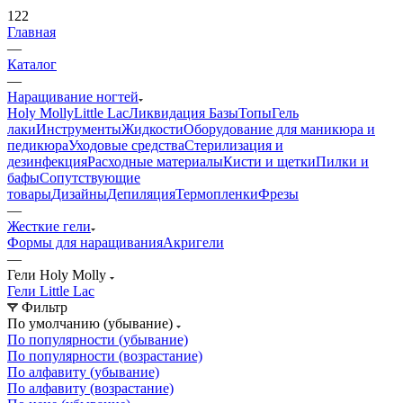
122
Главная
—
Каталог
—
Наращивание ногтей
Holy Molly
Little Lac
Ликвидация
Базы
Топы
Гель
лаки
Инструменты
Жидкости
Оборудование для маникюра и
педикюра
Уходовые средства
Стерилизация и
дезинфекция
Расходные материалы
Кисти и щетки
Пилки и
бафы
Сопутствующие
товары
Дизайны
Депиляция
Термопленки
Фрезы
—
Жесткие гели
Формы для наращивания
Акригели
—
Гели Holy Molly
Гели Little Lac
Фильтр
По умолчанию (убывание)
По популярности (убывание)
По популярности (возрастание)
По алфавиту (убывание)
По алфавиту (возрастание)