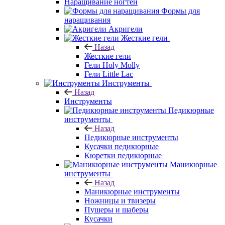
Наращивание ногтей
Формы для
наращивания
Акригели
Жесткие гели
Назад
Жесткие гели
Гели Holy Molly
Гели Little Lac
Инструменты
Назад
Инструменты
Педикюрные
инструменты
Назад
Педикюрные инструменты
Кусачки педикюрные
Кюретки педикюрные
Маникюрные
инструменты
Назад
Маникюрные инструменты
Ножницы и твизеры
Пушеры и шаберы
Кусачки