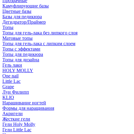
Прозрачные
Камуфлирующие базы
Цветные базы
Базы для педикюра
Дегидратор/Праймер
Топы
Топы для гель-лака без липкого слоя
Матовые топы
Топы для гель-лака с липким слоем
Топы с эффектами
Топы для педикюра
Топы для дизайна
Гель лаки
HOLY MOLLY
One nail
Little Lac
Grape
Луи Филипп
KLIO
Наращивание ногтей
Формы для наращивания
Акригели
Жесткие гели
Гели Holy Molly
Гели Little Lac