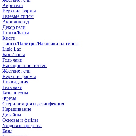
Акригели
Верхние формы
Гелевые типсы
Акриликвид
Декор гели
Пилки/Бафы
Кисти
Типсы/Палитры/Наклейки на типсы
Little Lac
Базы/Топы
Гель лаки
Наращивание ногтей
Жесткие гели
Верхние формы
Ликвидация
Гель лаки
Базы и топы
Фрезы
Стерилизация и дезинфекция
Наращивание
Дизайны
Основы и файлы
Уходовые средства
Базы