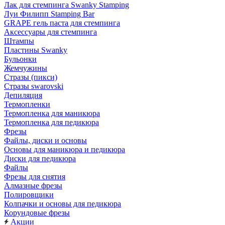
Лак для стемпинга Swanky Stamping
Луи Филипп Stamping Bar
GRAPE гель паста для стемпинга
Аксессуары для стемпинга
Штампы
Пластины Swanky
Бульонки
Жемчужины
Стразы (пикси)
Cтразы swarovski
Депиляция
Термопленки
Термопленка для маникюра
Термопленка для педикюра
Фрезы
Файлы, диски и основы
Основы для маникюра и педикюра
Диски для педикюра
Файлы
Фрезы для снятия
Алмазные фрезы
Полировщики
Колпачки и основы для педикюра
Корундовые фрезы
Акции