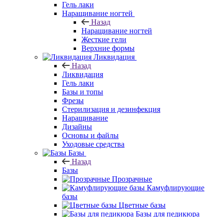
Гель лаки
Наращивание ногтей
Назад
Наращивание ногтей
Жесткие гели
Верхние формы
Ликвидация
Назад
Ликвидация
Гель лаки
Базы и топы
Фрезы
Стерилизация и дезинфекция
Наращивание
Дизайны
Основы и файлы
Уходовые средства
Базы
Назад
Базы
Прозрачные
Камуфлирующие
базы
Цветные базы
Базы для педикюра