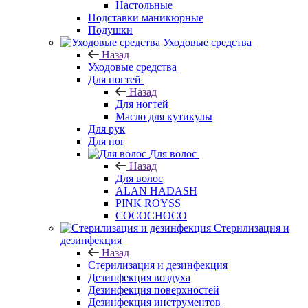
Настольные
Подставки маникюрные
Подушки
Уходовые средства
Назад
Уходовые средства
Для ногтей
Назад
Для ногтей
Масло для кутикулы
Для рук
Для ног
Для волос
Назад
Для волос
ALAN HADASH
PINK ROYSS
COCOCHOCO
Стерилизация и
дезинфекция
Назад
Стерилизация и дезинфекция
Дезинфекция воздуха
Дезинфекция поверхностей
Дезинфекция инструментов