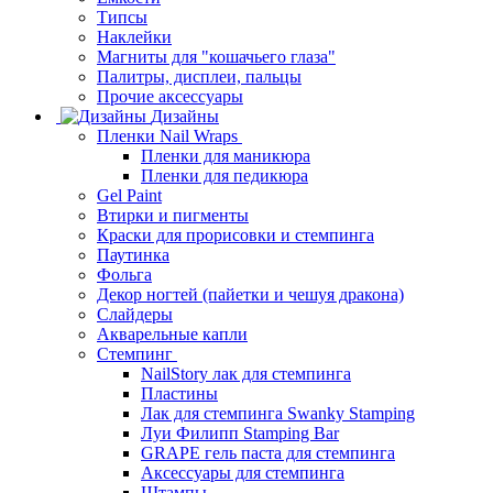
Типсы
Наклейки
Магниты для "кошачьего глаза"
Палитры, дисплеи, пальцы
Прочие аксессуары
Дизайны
Пленки Nail Wraps
Пленки для маникюра
Пленки для педикюра
Gel Paint
Втирки и пигменты
Краски для прорисовки и стемпинга
Паутинка
Фольга
Декор ногтей (пайетки и чешуя дракона)
Слайдеры
Акварельные капли
Стемпинг
NailStory лак для стемпинга
Пластины
Лак для стемпинга Swanky Stamping
Луи Филипп Stamping Bar
GRAPE гель паста для стемпинга
Аксессуары для стемпинга
Штампы