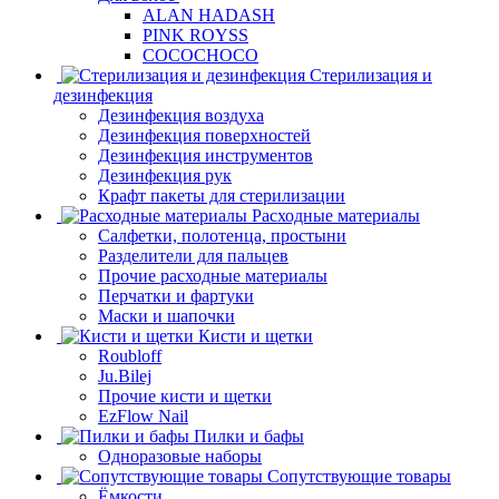
ALAN HADASH
PINK ROYSS
COCOCHOCO
Стерилизация и
дезинфекция
Дезинфекция воздуха
Дезинфекция поверхностей
Дезинфекция инструментов
Дезинфекция рук
Крафт пакеты для стерилизации
Расходные материалы
Салфетки, полотенца, простыни
Разделители для пальцев
Прочие расходные материалы
Перчатки и фартуки
Маски и шапочки
Кисти и щетки
Roubloff
Ju.Bilej
Прочие кисти и щетки
EzFlow Nail
Пилки и бафы
Одноразовые наборы
Сопутствующие товары
Ёмкости