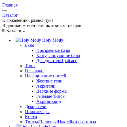
Главная
—
Каталог
К сожалению, раздел пуст
В данный момент нет активных товаров
Каталог
Holy Molly
Базы
Прозрачные базы
Камуфлирующие базы
Дегидратор/Праймер
Топы
Гель лаки
Наращивание ногтей
Жесткие гели
Акригели
Верхние формы
Гелевые типсы
Акриликвид
Декор гели
Пилки/Бафы
Кисти
Типсы/Палитры/Наклейки на типсы
Little Lac