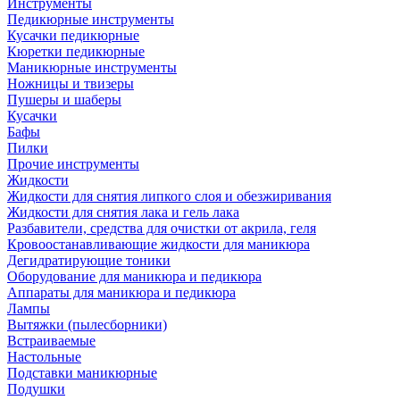
Инструменты
Педикюрные инструменты
Кусачки педикюрные
Кюретки педикюрные
Маникюрные инструменты
Ножницы и твизеры
Пушеры и шаберы
Кусачки
Бафы
Пилки
Прочие инструменты
Жидкости
Жидкости для снятия липкого слоя и обезжиривания
Жидкости для снятия лака и гель лака
Разбавители, средства для очистки от акрила, геля
Кровоостанавливающие жидкости для маникюра
Дегидратирующие тоники
Оборудование для маникюра и педикюра
Аппараты для маникюра и педикюра
Лампы
Вытяжки (пылесборники)
Встраиваемые
Настольные
Подставки маникюрные
Подушки