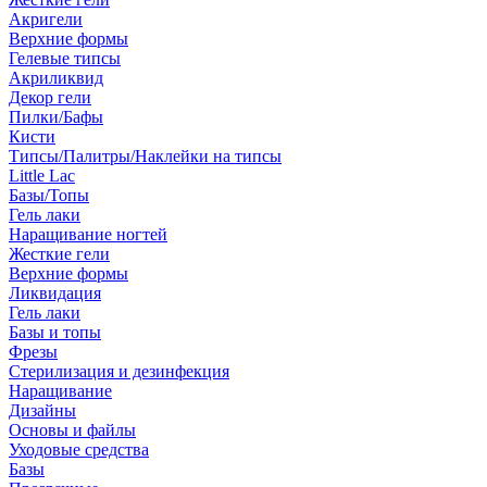
Акригели
Верхние формы
Гелевые типсы
Акриликвид
Декор гели
Пилки/Бафы
Кисти
Типсы/Палитры/Наклейки на типсы
Little Lac
Базы/Топы
Гель лаки
Наращивание ногтей
Жесткие гели
Верхние формы
Ликвидация
Гель лаки
Базы и топы
Фрезы
Стерилизация и дезинфекция
Наращивание
Дизайны
Основы и файлы
Уходовые средства
Базы