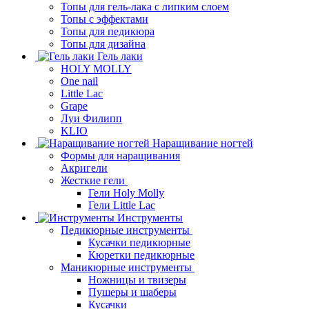
Топы для гель-лака с липким слоем
Топы с эффектами
Топы для педикюра
Топы для дизайна
Гель лаки
HOLY MOLLY
One nail
Little Lac
Grape
Луи Филипп
KLIO
Наращивание ногтей
Формы для наращивания
Акригели
Жесткие гели
Гели Holy Molly
Гели Little Lac
Инструменты
Педикюрные инструменты
Кусачки педикюрные
Кюретки педикюрные
Маникюрные инструменты
Ножницы и твизеры
Пушеры и шаберы
Кусачки