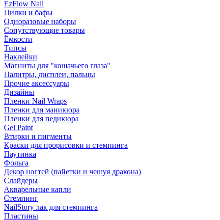
EzFlow Nail
Пилки и бафы
Одноразовые наборы
Сопутствующие товары
Ёмкости
Типсы
Наклейки
Магниты для "кошачьего глаза"
Палитры, дисплеи, пальцы
Прочие аксессуары
Дизайны
Пленки Nail Wraps
Пленки для маникюра
Пленки для педикюра
Gel Paint
Втирки и пигменты
Краски для прорисовки и стемпинга
Паутинка
Фольга
Декор ногтей (пайетки и чешуя дракона)
Слайдеры
Акварельные капли
Стемпинг
NailStory лак для стемпинга
Пластины