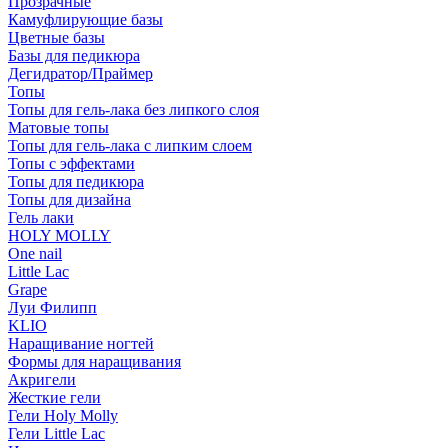
Прозрачные
Камуфлирующие базы
Цветные базы
Базы для педикюра
Дегидратор/Праймер
Топы
Топы для гель-лака без липкого слоя
Матовые топы
Топы для гель-лака с липким слоем
Топы с эффектами
Топы для педикюра
Топы для дизайна
Гель лаки
HOLY MOLLY
One nail
Little Lac
Grape
Луи Филипп
KLIO
Наращивание ногтей
Формы для наращивания
Акригели
Жесткие гели
Гели Holy Molly
Гели Little Lac