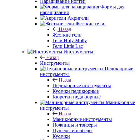
Наращивание ногтей
Формы для
наращивания
Акригели
Жесткие гели
Назад
Жесткие гели
Гели Holy Molly
Гели Little Lac
Инструменты
Назад
Инструменты
Педикюрные
инструменты
Назад
Педикюрные инструменты
Кусачки педикюрные
Кюретки педикюрные
Маникюрные
инструменты
Назад
Маникюрные инструменты
Ножницы и твизеры
Пушеры и шаберы
Кусачки