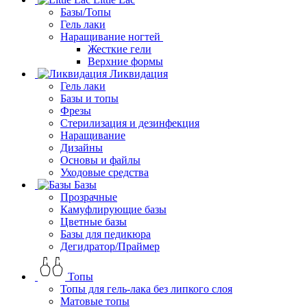
Базы/Топы
Гель лаки
Наращивание ногтей
Жесткие гели
Верхние формы
Ликвидация
Гель лаки
Базы и топы
Фрезы
Стерилизация и дезинфекция
Наращивание
Дизайны
Основы и файлы
Уходовые средства
Базы
Прозрачные
Камуфлирующие базы
Цветные базы
Базы для педикюра
Дегидратор/Праймер
Топы
Топы для гель-лака без липкого слоя
Матовые топы