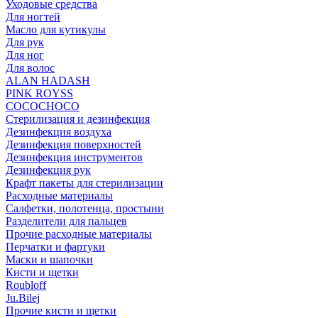
Уходовые средства
Для ногтей
Масло для кутикулы
Для рук
Для ног
Для волос
ALAN HADASH
PINK ROYSS
COCOCHOCO
Стерилизация и дезинфекция
Дезинфекция воздуха
Дезинфекция поверхностей
Дезинфекция инструментов
Дезинфекция рук
Крафт пакеты для стерилизации
Расходные материалы
Салфетки, полотенца, простыни
Разделители для пальцев
Прочие расходные материалы
Перчатки и фартуки
Маски и шапочки
Кисти и щетки
Roubloff
Ju.Bilej
Прочие кисти и щетки