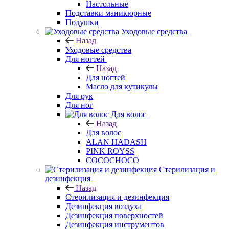
Настольные
Подставки маникюрные
Подушки
Уходовые средства
Назад
Уходовые средства
Для ногтей
Назад
Для ногтей
Масло для кутикулы
Для рук
Для ног
Для волос
Назад
Для волос
ALAN HADASH
PINK ROYSS
COCOCHOCO
Стерилизация и
дезинфекция
Назад
Стерилизация и дезинфекция
Дезинфекция воздуха
Дезинфекция поверхностей
Дезинфекция инструментов