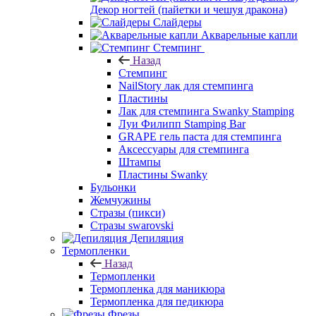
Декор ногтей (пайетки и чешуя дракона)
Слайдеры
Акварельные капли
Стемпинг
Назад
Стемпинг
NailStory лак для стемпинга
Пластины
Лак для стемпинга Swanky Stamping
Луи Филипп Stamping Bar
GRAPE гель паста для стемпинга
Аксессуары для стемпинга
Штампы
Пластины Swanky
Бульонки
Жемчужины
Стразы (пикси)
Cтразы swarovski
Депиляция
Термопленки
Назад
Термопленки
Термопленка для маникюра
Термопленка для педикюра
Фрезы