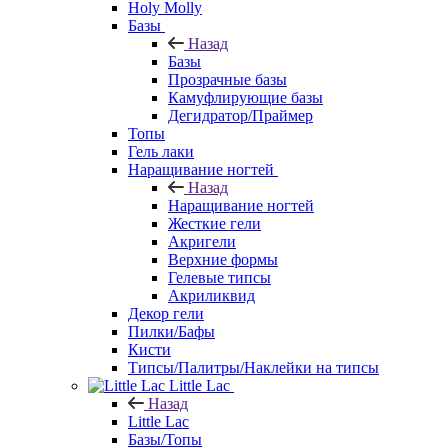
Holy Molly
Базы
Назад
Базы
Прозрачные базы
Камуфлирующие базы
Дегидратор/Праймер
Топы
Гель лаки
Наращивание ногтей
Назад
Наращивание ногтей
Жесткие гели
Акригели
Верхние формы
Гелевые типсы
Акриликвид
Декор гели
Пилки/Бафы
Кисти
Типсы/Палитры/Наклейки на типсы
Little Lac
Назад
Little Lac
Базы/Топы