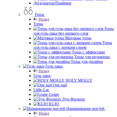
Дегидратор/Праймер
Топы
Назад
Топы
Топы
для гель-лака без липкого слоя
Матовые топы
Топы
для гель-лака с липким слоем
Топы с эффектами
Топы для педикюра
Топы для дизайна
Гель лаки
Назад
Гель лаки
HOLY MOLLY
One nail
Little Lac
Grape
Луи Филипп
KLIO
Наращивание ногтей
Назад