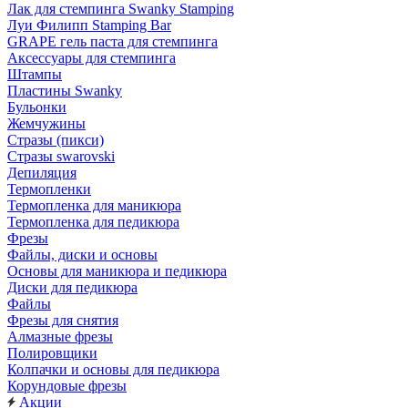
Лак для стемпинга Swanky Stamping
Луи Филипп Stamping Bar
GRAPE гель паста для стемпинга
Аксессуары для стемпинга
Штампы
Пластины Swanky
Бульонки
Жемчужины
Стразы (пикси)
Cтразы swarovski
Депиляция
Термопленки
Термопленка для маникюра
Термопленка для педикюра
Фрезы
Файлы, диски и основы
Основы для маникюра и педикюра
Диски для педикюра
Файлы
Фрезы для снятия
Алмазные фрезы
Полировщики
Колпачки и основы для педикюра
Корундовые фрезы
Акции