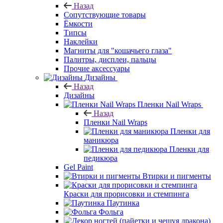
Назад
Сопутствующие товары
Ёмкости
Типсы
Наклейки
Магниты для "кошачьего глаза"
Палитры, дисплеи, пальцы
Прочие аксессуары
Дизайны
Назад
Дизайны
Пленки Nail Wraps
Назад
Пленки Nail Wraps
Пленки для
маникюра
Пленки для
педикюра
Gel Paint
Втирки и пигменты
Краски для прорисовки и стемпинга
Паутинка
Фольга