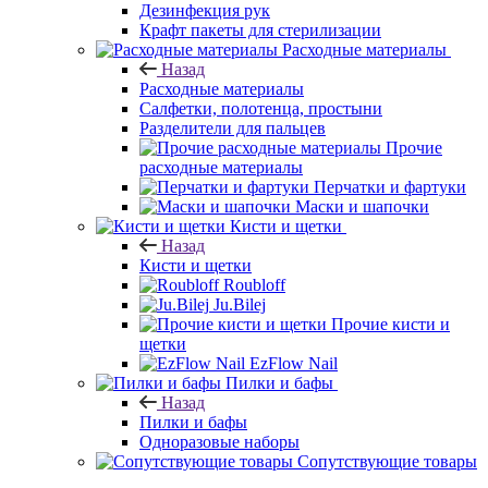
Дезинфекция рук
Крафт пакеты для стерилизации
Расходные материалы
Назад
Расходные материалы
Салфетки, полотенца, простыни
Разделители для пальцев
Прочие
расходные материалы
Перчатки и фартуки
Маски и шапочки
Кисти и щетки
Назад
Кисти и щетки
Roubloff
Ju.Bilej
Прочие кисти и
щетки
EzFlow Nail
Пилки и бафы
Назад
Пилки и бафы
Одноразовые наборы
Сопутствующие товары