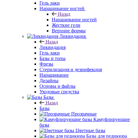
Гель лаки
Наращивание ногтей
Назад
Наращивание ногтей
Жесткие гели
Верхние формы
Ликвидация
Назад
Ликвидация
Гель лаки
Базы и топы
Фрезы
Стерилизация и дезинфекция
Наращивание
Дизайны
Основы и файлы
Уходовые средства
Базы
Назад
Базы
Прозрачные
Камуфлирующие
базы
Цветные базы
Базы для педикюра