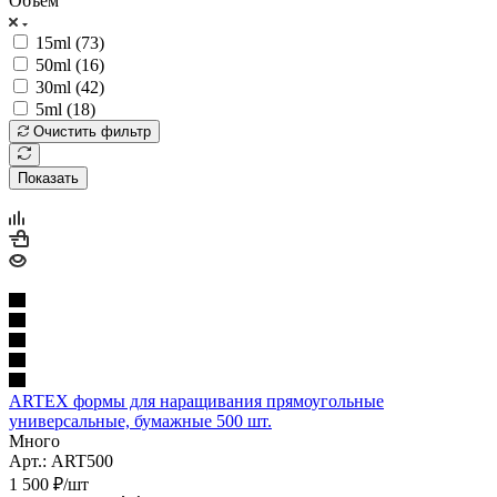
Объём
15ml (
73
)
50ml (
16
)
30ml (
42
)
5ml (
18
)
Очистить фильтр
Показать
ARTEX формы для наращивания прямоугольные
универсальные, бумажные 500 шт.
Много
Арт.: ART500
1 500
₽
/шт