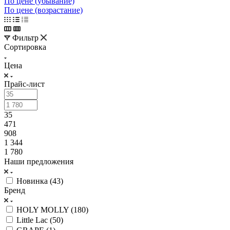
По цене (убывание)
По цене (возрастание)
Фильтр
Сортировка
Цена
Прайс-лист
35
471
908
1 344
1 780
Наши предложения
Новинка (
43
)
Бренд
HOLY MOLLY (
180
)
Little Lac (
50
)