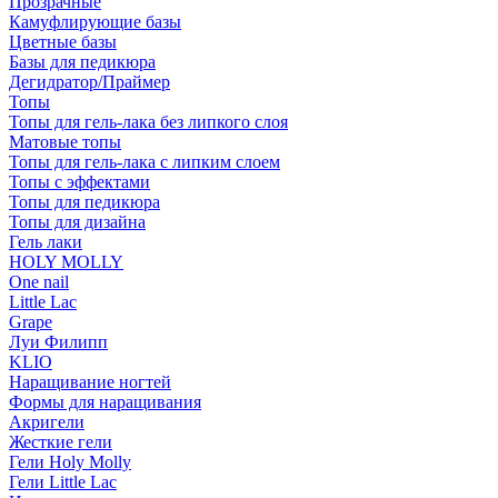
Прозрачные
Камуфлирующие базы
Цветные базы
Базы для педикюра
Дегидратор/Праймер
Топы
Топы для гель-лака без липкого слоя
Матовые топы
Топы для гель-лака с липким слоем
Топы с эффектами
Топы для педикюра
Топы для дизайна
Гель лаки
HOLY MOLLY
One nail
Little Lac
Grape
Луи Филипп
KLIO
Наращивание ногтей
Формы для наращивания
Акригели
Жесткие гели
Гели Holy Molly
Гели Little Lac