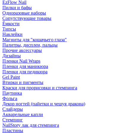
EzFlow Nail
Пилки и бафы
Одноразовые наборы
Сопутствующие товары
Ёмкости
Типсы
Наклейки
Магниты для "кошачьего глаза"
Палитры, дисплеи, пальцы
Прочие аксессуары
Дизайны
Пленки Nail Wraps
Пленки для маникюра
Пленки для педикюра
Gel Paint
Втирки и пигменты
Краски для прорисовки и стемпинга
Паутинка
Фольга
Декор ногтей (пайетки и чешуя дракона)
Слайдеры
Акварельные капли
Стемпинг
NailStory лак для стемпинга
Пластины