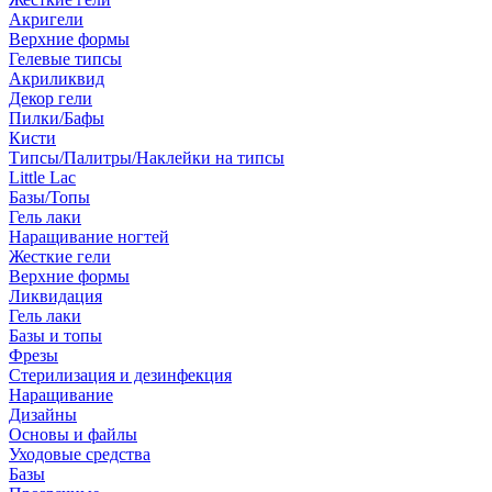
Акригели
Верхние формы
Гелевые типсы
Акриликвид
Декор гели
Пилки/Бафы
Кисти
Типсы/Палитры/Наклейки на типсы
Little Lac
Базы/Топы
Гель лаки
Наращивание ногтей
Жесткие гели
Верхние формы
Ликвидация
Гель лаки
Базы и топы
Фрезы
Стерилизация и дезинфекция
Наращивание
Дизайны
Основы и файлы
Уходовые средства
Базы