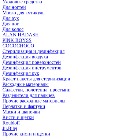
Уходовые средства
Для ногтей
Масло для кутикулы
Для рук
Для ног
Для волос
ALAN HADASH
PINK ROYSS
COCOCHOCO
Стерилизация и дезинфекция
Дезинфекция воздуха
Дезинфекция поверхностей
Дезинфекция инструментов
Дезинфекция рук
Крафт пакеты для стерилизации
Расходные материалы
Салфетки, полотенца, простыни
Разделители для пальцев
Прочие расходные материалы
Перчатки и фартуки
Маски и шапочки
Кисти и щетки
Roubloff
Ju.Bilej
Прочие кисти и щетки