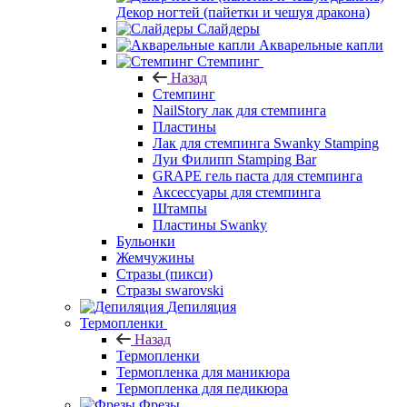
Декор ногтей (пайетки и чешуя дракона)
Слайдеры
Акварельные капли
Стемпинг
Назад
Стемпинг
NailStory лак для стемпинга
Пластины
Лак для стемпинга Swanky Stamping
Луи Филипп Stamping Bar
GRAPE гель паста для стемпинга
Аксессуары для стемпинга
Штампы
Пластины Swanky
Бульонки
Жемчужины
Стразы (пикси)
Cтразы swarovski
Депиляция
Термопленки
Назад
Термопленки
Термопленка для маникюра
Термопленка для педикюра
Фрезы