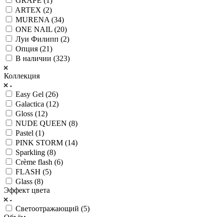
GRAPE (
1
)
ARTEX (
2
)
MURENA (
34
)
ONE NAIL (
20
)
Луи Филипп (
2
)
Опция (
21
)
В наличии (
323
)
Коллекция
Easy Gel (
26
)
Galactica (
12
)
Gloss (
12
)
NUDE QUEEN (
8
)
Pastel (
1
)
PINK STORM (
14
)
Sparkling (
8
)
Crème flash (
6
)
FLASH (
5
)
Glass (
8
)
Эффект цвета
Светоотражающий (
5
)