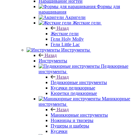
Наращивание ногтей
Формы для
наращивания
Акригели
Жесткие гели
Назад
Жесткие гели
Гели Holy Molly
Гели Little Lac
Инструменты
Назад
Инструменты
Педикюрные
инструменты
Назад
Педикюрные инструменты
Кусачки педикюрные
Кюретки педикюрные
Маникюрные
инструменты
Назад
Маникюрные инструменты
Ножницы и твизеры
Пушеры и шаберы
Кусачки