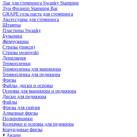
Лак для стемпинга Swanky Stamping
Луи Филипп Stamping Bar
GRAPE гель паста для стемпинга
Аксессуары для стемпинга
Штампы
Пластины Swanky
Бульонки
Жемчужины
Стразы (пикси)
Cтразы swarovski
Депиляция
Термопленки
Термопленка для маникюра
Термопленка для педикюра
Фрезы
Файлы, диски и основы
Основы для маникюра и педикюра
Диски для педикюра
Файлы
Фрезы для снятия
Алмазные фрезы
Полировщики
Колпачки и основы для педикюра
Корундовые фрезы
Акции