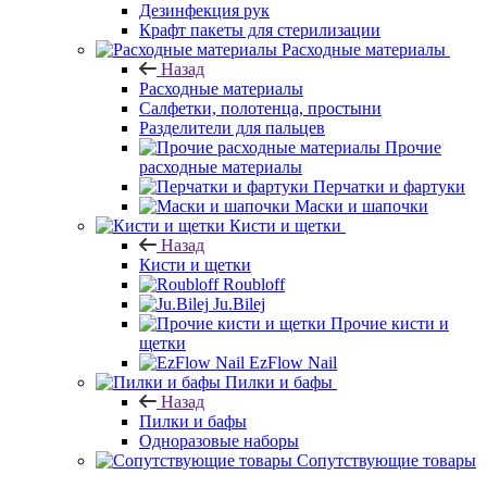
Дезинфекция рук
Крафт пакеты для стерилизации
Расходные материалы
Назад
Расходные материалы
Салфетки, полотенца, простыни
Разделители для пальцев
Прочие
расходные материалы
Перчатки и фартуки
Маски и шапочки
Кисти и щетки
Назад
Кисти и щетки
Roubloff
Ju.Bilej
Прочие кисти и
щетки
EzFlow Nail
Пилки и бафы
Назад
Пилки и бафы
Одноразовые наборы
Сопутствующие товары