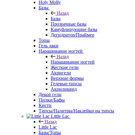
Holy Molly
Базы
Назад
Базы
Прозрачные базы
Камуфлирующие базы
Дегидратор/Праймер
Топы
Гель лаки
Наращивание ногтей
Назад
Наращивание ногтей
Жесткие гели
Акригели
Верхние формы
Гелевые типсы
Акриликвид
Декор гели
Пилки/Бафы
Кисти
Типсы/Палитры/Наклейки на типсы
Little Lac
Назад
Little Lac
Базы/Топы