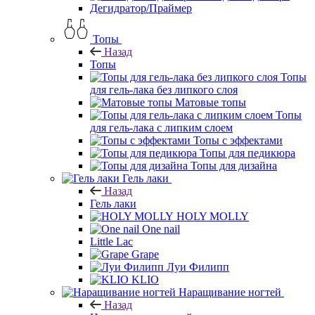
Дегидратор/Праймер
Топы
Назад
Топы
Топы
для гель-лака без липкого слоя
Матовые топы
Топы
для гель-лака с липким слоем
Топы с эффектами
Топы для педикюра
Топы для дизайна
Гель лаки
Назад
Гель лаки
HOLY MOLLY
One nail
Little Lac
Grape
Луи Филипп
KLIO
Наращивание ногтей
Назад