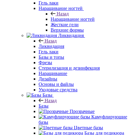
Гель лаки
Наращивание ногтей
Назад
Наращивание ногтей
Жесткие гели
Верхние формы
Ликвидация
Назад
Ликвидация
Гель лаки
Базы и топы
Фрезы
Стерилизация и дезинфекция
Наращивание
Дизайны
Основы и файлы
Уходовые средства
Базы
Назад
Базы
Прозрачные
Камуфлирующие
базы
Цветные базы
Базы для педикюра