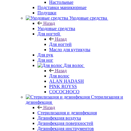
Настольные
Подставки маникюрные
Подушки
Уходовые средства
Назад
Уходовые средства
Для ногтей
Назад
Для ногтей
Масло для кутикулы
Для рук
Для ног
Для волос
Назад
Для волос
ALAN HADASH
PINK ROYSS
COCOCHOCO
Стерилизация и
дезинфекция
Назад
Стерилизация и дезинфекция
Дезинфекция воздуха
Дезинфекция поверхностей
Дезинфекция инструментов