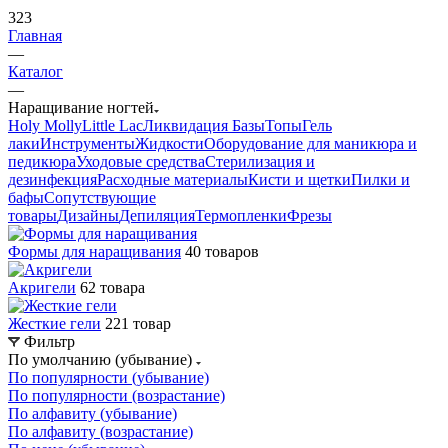
323
Главная
—
Каталог
—
Наращивание ногтей
Holy Molly
Little Lac
Ликвидация
Базы
Топы
Гель
лаки
Инструменты
Жидкости
Оборудование для маникюра и
педикюра
Уходовые средства
Стерилизация и
дезинфекция
Расходные материалы
Кисти и щетки
Пилки и
бафы
Сопутствующие
товары
Дизайны
Депиляция
Термопленки
Фрезы
Формы для наращивания
40 товаров
Акригели
62 товара
Жесткие гели
221 товар
Фильтр
По умолчанию (убывание)
По популярности (убывание)
По популярности (возрастание)
По алфавиту (убывание)
По алфавиту (возрастание)