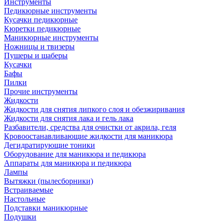
Инструменты
Педикюрные инструменты
Кусачки педикюрные
Кюретки педикюрные
Маникюрные инструменты
Ножницы и твизеры
Пушеры и шаберы
Кусачки
Бафы
Пилки
Прочие инструменты
Жидкости
Жидкости для снятия липкого слоя и обезжиривания
Жидкости для снятия лака и гель лака
Разбавители, средства для очистки от акрила, геля
Кровоостанавливающие жидкости для маникюра
Дегидратирующие тоники
Оборудование для маникюра и педикюра
Аппараты для маникюра и педикюра
Лампы
Вытяжки (пылесборники)
Встраиваемые
Настольные
Подставки маникюрные
Подушки