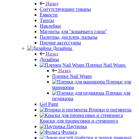
Назад
Сопутствующие товары
Ёмкости
Типсы
Наклейки
Магниты для "кошачьего глаза"
Палитры, дисплеи, пальцы
Прочие аксессуары
Дизайны
Назад
Дизайны
Пленки Nail Wraps
Назад
Пленки Nail Wraps
Пленки для
маникюра
Пленки для
педикюра
Gel Paint
Втирки и пигменты
Краски для прорисовки и стемпинга
Паутинка
Фольга