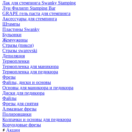
Лак для стемпинга Swanky Stamping
Луи Филипп Stamping Bar
GRAPE гель паста для стемпинга
Аксессуары для стемпинга
Штампы
Пластины Swanky
Бульонки
Жемчужины
Стразы (пикси)
Cтразы swarovski
Депиляция
Термопленки
Термопленка для маникюра
Термопленка для педикюра
Фрезы
Файлы, диски и основы
Основы для маникюра и педикюра
Диски для педикюра
Файлы
Фрезы для снятия
Алмазные фрезы
Полировщики
Колпачки и основы для педикюра
Корундовые фрезы
Акции