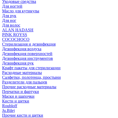
Уходовые средства
Для ногтей
Масло для кутикулы
Для рук
Для ног
Для волос
ALAN HADASH
PINK ROYSS
COCOCHOCO
Стерилизация и дезинфекция
Дезинфекция воздуха
Дезинфекция поверхностей
Дезинфекция инструментов
Дезинфекция рук
Крафт пакеты для стерилизации
Расходные материалы
Салфетки, полотенца, простыни
Разделители для пальцев
Прочие расходные материалы
Перчатки и фартуки
Маски и шапочки
Кисти и щетки
Roubloff
Ju.Bilej
Прочие кисти и щетки