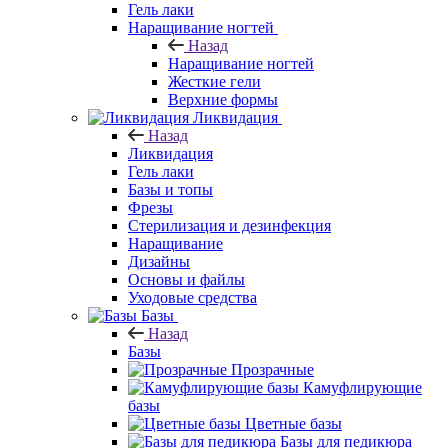
Гель лаки
Наращивание ногтей
Назад
Наращивание ногтей
Жесткие гели
Верхние формы
Ликвидация
Назад
Ликвидация
Гель лаки
Базы и топы
Фрезы
Стерилизация и дезинфекция
Наращивание
Дизайны
Основы и файлы
Уходовые средства
Базы
Назад
Базы
Прозрачные
Камуфлирующие
базы
Цветные базы
Базы для педикюра