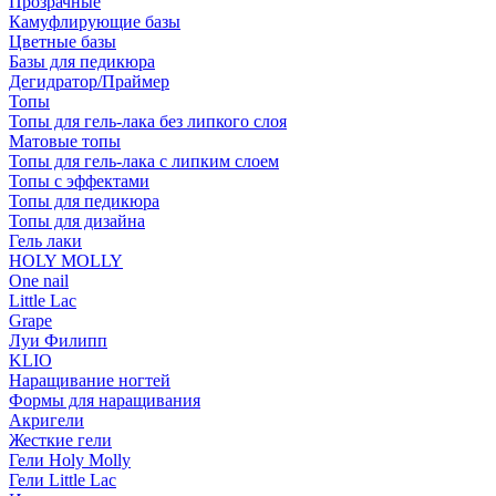
Прозрачные
Камуфлирующие базы
Цветные базы
Базы для педикюра
Дегидратор/Праймер
Топы
Топы для гель-лака без липкого слоя
Матовые топы
Топы для гель-лака с липким слоем
Топы с эффектами
Топы для педикюра
Топы для дизайна
Гель лаки
HOLY MOLLY
One nail
Little Lac
Grape
Луи Филипп
KLIO
Наращивание ногтей
Формы для наращивания
Акригели
Жесткие гели
Гели Holy Molly
Гели Little Lac