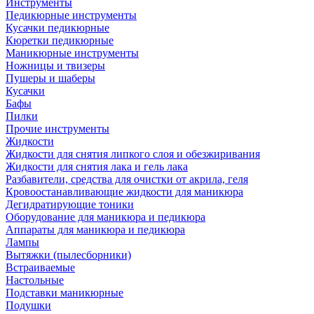
Инструменты
Педикюрные инструменты
Кусачки педикюрные
Кюретки педикюрные
Маникюрные инструменты
Ножницы и твизеры
Пушеры и шаберы
Кусачки
Бафы
Пилки
Прочие инструменты
Жидкости
Жидкости для снятия липкого слоя и обезжиривания
Жидкости для снятия лака и гель лака
Разбавители, средства для очистки от акрила, геля
Кровоостанавливающие жидкости для маникюра
Дегидратирующие тоники
Оборудование для маникюра и педикюра
Аппараты для маникюра и педикюра
Лампы
Вытяжки (пылесборники)
Встраиваемые
Настольные
Подставки маникюрные
Подушки