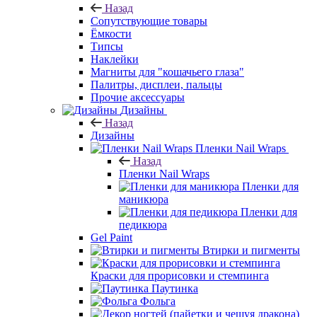
Назад
Сопутствующие товары
Ёмкости
Типсы
Наклейки
Магниты для "кошачьего глаза"
Палитры, дисплеи, пальцы
Прочие аксессуары
Дизайны
Назад
Дизайны
Пленки Nail Wraps
Назад
Пленки Nail Wraps
Пленки для
маникюра
Пленки для
педикюра
Gel Paint
Втирки и пигменты
Краски для прорисовки и стемпинга
Паутинка
Фольга