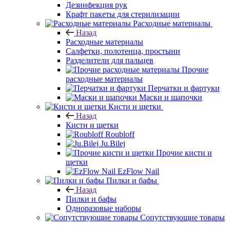
Дезинфекция рук
Крафт пакеты для стерилизации
Расходные материалы
Назад
Расходные материалы
Салфетки, полотенца, простыни
Разделители для пальцев
Прочие
расходные материалы
Перчатки и фартуки
Маски и шапочки
Кисти и щетки
Назад
Кисти и щетки
Roubloff
Ju.Bilej
Прочие кисти и
щетки
EzFlow Nail
Пилки и бафы
Назад
Пилки и бафы
Одноразовые наборы
Сопутствующие товары