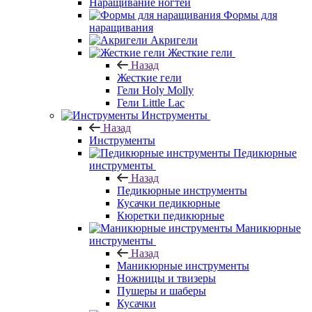
Наращивание ногтей
Формы для
наращивания
Акригели
Жесткие гели
Назад
Жесткие гели
Гели Holy Molly
Гели Little Lac
Инструменты
Назад
Инструменты
Педикюрные
инструменты
Назад
Педикюрные инструменты
Кусачки педикюрные
Кюретки педикюрные
Маникюрные
инструменты
Назад
Маникюрные инструменты
Ножницы и твизеры
Пушеры и шаберы
Кусачки