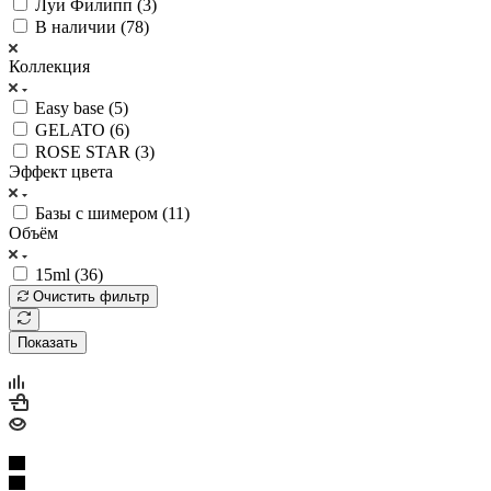
Луи Филипп (
3
)
В наличии (
78
)
Коллекция
Easy base (
5
)
GELATO (
6
)
ROSE STAR (
3
)
Эффект цвета
Базы с шимером (
11
)
Объём
15ml (
36
)
Очистить фильтр
Показать