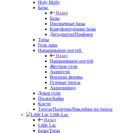
Holy Molly
Базы
Назад
Базы
Прозрачные базы
Камуфлирующие базы
Дегидратор/Праймер
Топы
Гель лаки
Наращивание ногтей
Назад
Наращивание ногтей
Жесткие гели
Акригели
Верхние формы
Гелевые типсы
Акриликвид
Декор гели
Пилки/Бафы
Кисти
Типсы/Палитры/Наклейки на типсы
Little Lac
Назад
Little Lac
Базы/Топы