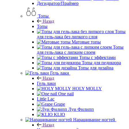
Дегидратор/Праймер
Топы
Назад
Топы
Топы
для гель-лака без липкого слоя
Матовые топы
Топы
для гель-лака с липким слоем
Топы с эффектами
Топы для педикюра
Топы для дизайна
Гель лаки
Назад
Гель лаки
HOLY MOLLY
One nail
Little Lac
Grape
Луи Филипп
KLIO
Наращивание ногтей
Назад