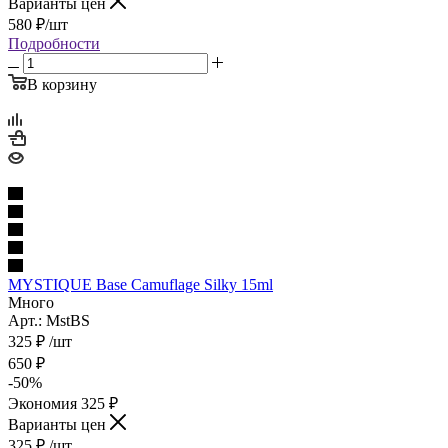
Варианты цен
580
₽
/шт
Подробности
В корзину
MYSTIQUE Base Camuflage Silky 15ml
Много
Арт.: MstBS
325
₽
/шт
650
₽
-
50
%
Экономия
325
₽
Варианты цен
325
₽
/шт