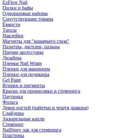
EzFlow Nail
Пилки и бафы
Одноразовые наборы
Сопутствующие товары
Ёмкости
Типсы
Наклейки
Магниты для "кошачьего глаза"
Палитры, дисплеи, пальцы
Прочие аксессуары
Дизайны
Пленки Nail Wraps
Пленки для маникюра
Пленки для педикюра
Gel Paint
Втирки и пигменты
Краски для прорисовки и стемпинга
Паутинка
Фольга
Декор ногтей (пайетки и чешуя дракона)
Слайдеры
Акварельные капли
Стемпинг
NailStory лак для стемпинга
Пластины