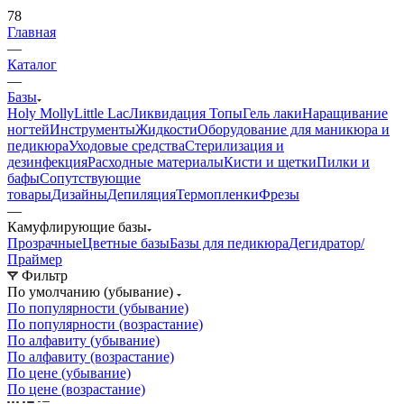
78
Главная
—
Каталог
—
Базы
Holy Molly
Little Lac
Ликвидация
Топы
Гель лаки
Наращивание
ногтей
Инструменты
Жидкости
Оборудование для маникюра и
педикюра
Уходовые средства
Стерилизация и
дезинфекция
Расходные материалы
Кисти и щетки
Пилки и
бафы
Сопутствующие
товары
Дизайны
Депиляция
Термопленки
Фрезы
—
Камуфлирующие базы
Прозрачные
Цветные базы
Базы для педикюра
Дегидратор/
Праймер
Фильтр
По умолчанию (убывание)
По популярности (убывание)
По популярности (возрастание)
По алфавиту (убывание)
По алфавиту (возрастание)
По цене (убывание)
По цене (возрастание)