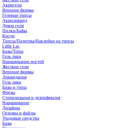
Акригели
Верхние формы
Гелевые типсы
Акриликвид
Декор гели
Пилки/Бафы
Кисти
Типсы/Палитры/Наклейки на типсы
Little Lac
Базы/Топы
Гель лаки
Наращивание ногтей
Жесткие гели
Верхние формы
Ликвидация
Гель лаки
Базы и топы
Фрезы
Стерилизация и дезинфекция
Наращивание
Дизайны
Основы и файлы
Уходовые средства
Базы