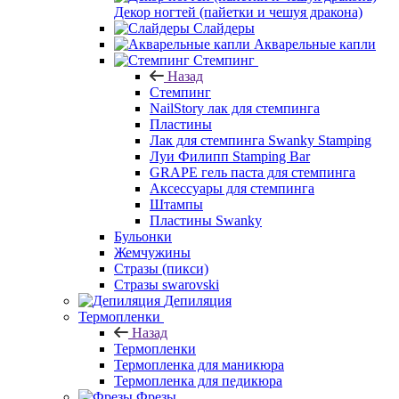
Декор ногтей (пайетки и чешуя дракона)
Слайдеры
Акварельные капли
Стемпинг
Назад
Стемпинг
NailStory лак для стемпинга
Пластины
Лак для стемпинга Swanky Stamping
Луи Филипп Stamping Bar
GRAPE гель паста для стемпинга
Аксессуары для стемпинга
Штампы
Пластины Swanky
Бульонки
Жемчужины
Стразы (пикси)
Cтразы swarovski
Депиляция
Термопленки
Назад
Термопленки
Термопленка для маникюра
Термопленка для педикюра
Фрезы