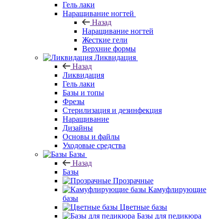
Гель лаки
Наращивание ногтей
Назад
Наращивание ногтей
Жесткие гели
Верхние формы
Ликвидация
Назад
Ликвидация
Гель лаки
Базы и топы
Фрезы
Стерилизация и дезинфекция
Наращивание
Дизайны
Основы и файлы
Уходовые средства
Базы
Назад
Базы
Прозрачные
Камуфлирующие
базы
Цветные базы
Базы для педикюра