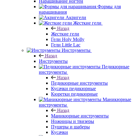
Наращивание ногтей
Формы для
наращивания
Акригели
Жесткие гели
Назад
Жесткие гели
Гели Holy Molly
Гели Little Lac
Инструменты
Назад
Инструменты
Педикюрные
инструменты
Назад
Педикюрные инструменты
Кусачки педикюрные
Кюретки педикюрные
Маникюрные
инструменты
Назад
Маникюрные инструменты
Ножницы и твизеры
Пушеры и шаберы
Кусачки