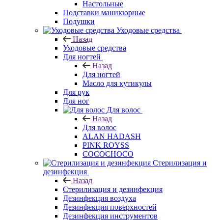
Настольные
Подставки маникюрные
Подушки
Уходовые средства
Назад
Уходовые средства
Для ногтей
Назад
Для ногтей
Масло для кутикулы
Для рук
Для ног
Для волос
Назад
Для волос
ALAN HADASH
PINK ROYSS
COCOCHOCO
Стерилизация и
дезинфекция
Назад
Стерилизация и дезинфекция
Дезинфекция воздуха
Дезинфекция поверхностей
Дезинфекция инструментов