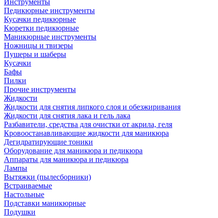
Инструменты
Педикюрные инструменты
Кусачки педикюрные
Кюретки педикюрные
Маникюрные инструменты
Ножницы и твизеры
Пушеры и шаберы
Кусачки
Бафы
Пилки
Прочие инструменты
Жидкости
Жидкости для снятия липкого слоя и обезжиривания
Жидкости для снятия лака и гель лака
Разбавители, средства для очистки от акрила, геля
Кровоостанавливающие жидкости для маникюра
Дегидратирующие тоники
Оборудование для маникюра и педикюра
Аппараты для маникюра и педикюра
Лампы
Вытяжки (пылесборники)
Встраиваемые
Настольные
Подставки маникюрные
Подушки