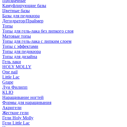
Прозрачные
Камуфлирующие базы
Цветные базы
Базы для педикюра
Дегидратор/Праймер
Топы
Топы для гель-лака без липкого слоя
Матовые топы
Топы для гель-лака с липким слоем
Топы с эффектами
Топы для педикюра
Топы для дизайна
Гель лаки
HOLY MOLLY
One nail
Little Lac
Grape
Луи Филипп
KLIO
Наращивание ногтей
Формы для наращивания
Акригели
Жесткие гели
Гели Holy Molly
Гели Little Lac