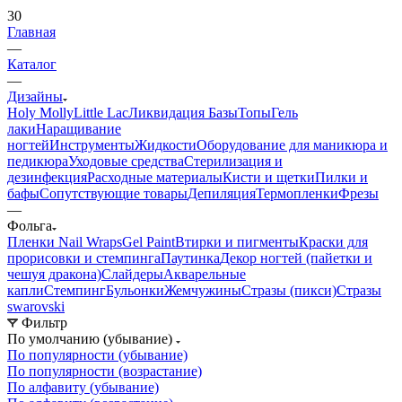
30
Главная
—
Каталог
—
Дизайны
Holy Molly
Little Lac
Ликвидация
Базы
Топы
Гель
лаки
Наращивание
ногтей
Инструменты
Жидкости
Оборудование для маникюра и
педикюра
Уходовые средства
Стерилизация и
дезинфекция
Расходные материалы
Кисти и щетки
Пилки и
бафы
Сопутствующие товары
Депиляция
Термопленки
Фрезы
—
Фольга
Пленки Nail Wraps
Gel Paint
Втирки и пигменты
Краски для
прорисовки и стемпинга
Паутинка
Декор ногтей (пайетки и
чешуя дракона)
Слайдеры
Акварельные
капли
Стемпинг
Бульонки
Жемчужины
Стразы (пикси)
Cтразы
swarovski
Фильтр
По умолчанию (убывание)
По популярности (убывание)
По популярности (возрастание)
По алфавиту (убывание)