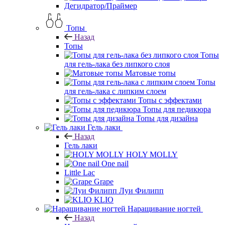
Дегидратор/Праймер
Топы
Назад
Топы
Топы
для гель-лака без липкого слоя
Матовые топы
Топы
для гель-лака с липким слоем
Топы с эффектами
Топы для педикюра
Топы для дизайна
Гель лаки
Назад
Гель лаки
HOLY MOLLY
One nail
Little Lac
Grape
Луи Филипп
KLIO
Наращивание ногтей
Назад