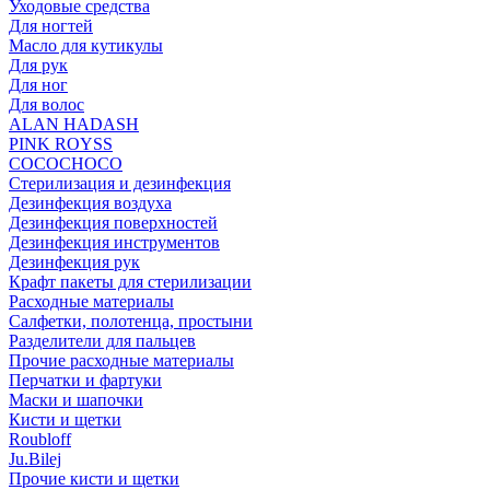
Уходовые средства
Для ногтей
Масло для кутикулы
Для рук
Для ног
Для волос
ALAN HADASH
PINK ROYSS
COCOCHOCO
Стерилизация и дезинфекция
Дезинфекция воздуха
Дезинфекция поверхностей
Дезинфекция инструментов
Дезинфекция рук
Крафт пакеты для стерилизации
Расходные материалы
Салфетки, полотенца, простыни
Разделители для пальцев
Прочие расходные материалы
Перчатки и фартуки
Маски и шапочки
Кисти и щетки
Roubloff
Ju.Bilej
Прочие кисти и щетки