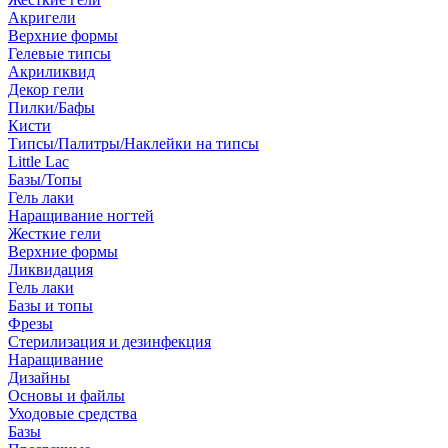
Акригели
Верхние формы
Гелевые типсы
Акриликвид
Декор гели
Пилки/Бафы
Кисти
Типсы/Палитры/Наклейки на типсы
Little Lac
Базы/Топы
Гель лаки
Наращивание ногтей
Жесткие гели
Верхние формы
Ликвидация
Гель лаки
Базы и топы
Фрезы
Стерилизация и дезинфекция
Наращивание
Дизайны
Основы и файлы
Уходовые средства
Базы