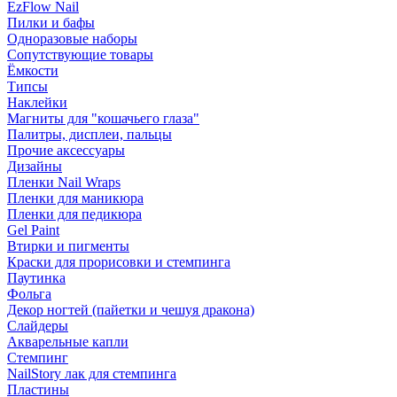
EzFlow Nail
Пилки и бафы
Одноразовые наборы
Сопутствующие товары
Ёмкости
Типсы
Наклейки
Магниты для "кошачьего глаза"
Палитры, дисплеи, пальцы
Прочие аксессуары
Дизайны
Пленки Nail Wraps
Пленки для маникюра
Пленки для педикюра
Gel Paint
Втирки и пигменты
Краски для прорисовки и стемпинга
Паутинка
Фольга
Декор ногтей (пайетки и чешуя дракона)
Слайдеры
Акварельные капли
Стемпинг
NailStory лак для стемпинга
Пластины