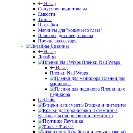
Назад
Сопутствующие товары
Ёмкости
Типсы
Наклейки
Магниты для "кошачьего глаза"
Палитры, дисплеи, пальцы
Прочие аксессуары
Дизайны
Назад
Дизайны
Пленки Nail Wraps
Назад
Пленки Nail Wraps
Пленки для
маникюра
Пленки для
педикюра
Gel Paint
Втирки и пигменты
Краски для прорисовки и стемпинга
Паутинка
Фольга