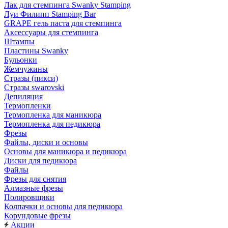
Лак для стемпинга Swanky Stamping
Луи Филипп Stamping Bar
GRAPE гель паста для стемпинга
Аксессуары для стемпинга
Штампы
Пластины Swanky
Бульонки
Жемчужины
Стразы (пикси)
Cтразы swarovski
Депиляция
Термопленки
Термопленка для маникюра
Термопленка для педикюра
Фрезы
Файлы, диски и основы
Основы для маникюра и педикюра
Диски для педикюра
Файлы
Фрезы для снятия
Алмазные фрезы
Полировщики
Колпачки и основы для педикюра
Корундовые фрезы
Акции