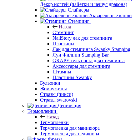
Декор ногтей (пайетки и чешуя дракона)
Слайдеры
Акварельные капли
Стемпинг
Назад
Стемпинг
NailStory лак для стемпинга
Пластины
Лак для стемпинга Swanky Stamping
Луи Филипп Stamping Bar
GRAPE гель паста для стемпинга
Аксессуары для стемпинга
Штампы
Пластины Swanky
Бульонки
Жемчужины
Стразы (пикси)
Cтразы swarovski
Депиляция
Термопленки
Назад
Термопленки
Термопленка для маникюра
Термопленка для педикюра
Фрезы