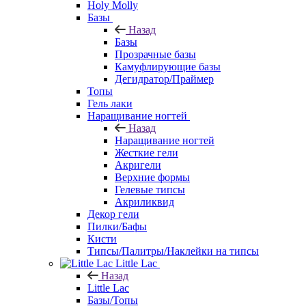
Holy Molly
Базы
Назад
Базы
Прозрачные базы
Камуфлирующие базы
Дегидратор/Праймер
Топы
Гель лаки
Наращивание ногтей
Назад
Наращивание ногтей
Жесткие гели
Акригели
Верхние формы
Гелевые типсы
Акриликвид
Декор гели
Пилки/Бафы
Кисти
Типсы/Палитры/Наклейки на типсы
Little Lac
Назад
Little Lac
Базы/Топы