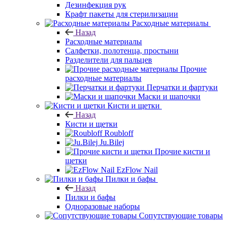
Дезинфекция рук
Крафт пакеты для стерилизации
Расходные материалы
Назад
Расходные материалы
Салфетки, полотенца, простыни
Разделители для пальцев
Прочие
расходные материалы
Перчатки и фартуки
Маски и шапочки
Кисти и щетки
Назад
Кисти и щетки
Roubloff
Ju.Bilej
Прочие кисти и
щетки
EzFlow Nail
Пилки и бафы
Назад
Пилки и бафы
Одноразовые наборы
Сопутствующие товары