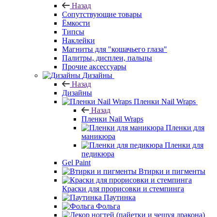
Назад
Сопутствующие товары
Ёмкости
Типсы
Наклейки
Магниты для "кошачьего глаза"
Палитры, дисплеи, пальцы
Прочие аксессуары
Дизайны
Назад
Дизайны
Пленки Nail Wraps
Назад
Пленки Nail Wraps
Пленки для
маникюра
Пленки для
педикюра
Gel Paint
Втирки и пигменты
Краски для прорисовки и стемпинга
Паутинка
Фольга