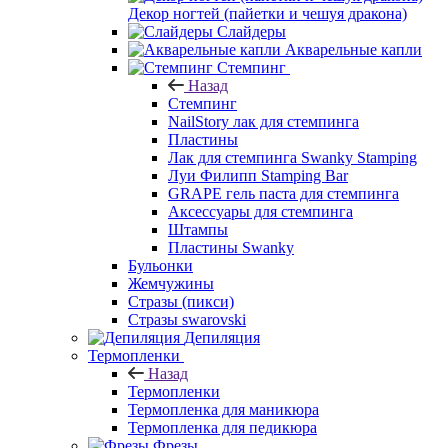
Декор ногтей (пайетки и чешуя дракона)
Слайдеры
Акварельные капли
Стемпинг
Назад
Стемпинг
NailStory лак для стемпинга
Пластины
Лак для стемпинга Swanky Stamping
Луи Филипп Stamping Bar
GRAPE гель паста для стемпинга
Аксессуары для стемпинга
Штампы
Пластины Swanky
Бульонки
Жемчужины
Стразы (пикси)
Cтразы swarovski
Депиляция
Термопленки
Назад
Термопленки
Термопленка для маникюра
Термопленка для педикюра
Фрезы