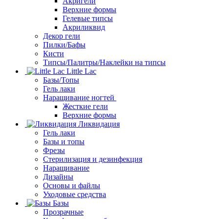
Акригели
Верхние формы
Гелевые типсы
Акриликвид
Декор гели
Пилки/Бафы
Кисти
Типсы/Палитры/Наклейки на типсы
Little Lac
Базы/Топы
Гель лаки
Наращивание ногтей
Жесткие гели
Верхние формы
Ликвидация
Гель лаки
Базы и топы
Фрезы
Стерилизация и дезинфекция
Наращивание
Дизайны
Основы и файлы
Уходовые средства
Базы
Прозрачные