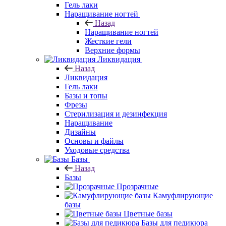
Гель лаки
Наращивание ногтей
Назад
Наращивание ногтей
Жесткие гели
Верхние формы
Ликвидация
Назад
Ликвидация
Гель лаки
Базы и топы
Фрезы
Стерилизация и дезинфекция
Наращивание
Дизайны
Основы и файлы
Уходовые средства
Базы
Назад
Базы
Прозрачные
Камуфлирующие
базы
Цветные базы
Базы для педикюра