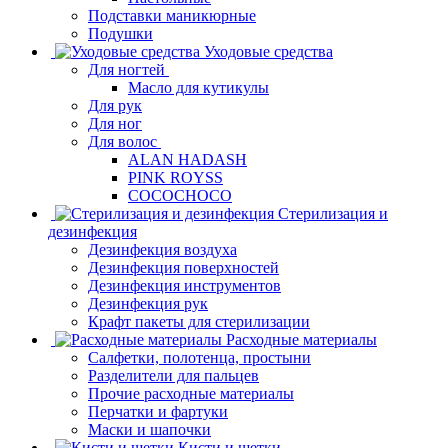
Подставки маникюрные
Подушки
Уходовые средства
Для ногтей
Масло для кутикулы
Для рук
Для ног
Для волос
ALAN HADASH
PINK ROYSS
COCOCHOCO
Стерилизация и
дезинфекция
Дезинфекция воздуха
Дезинфекция поверхностей
Дезинфекция инструментов
Дезинфекция рук
Крафт пакеты для стерилизации
Расходные материалы
Салфетки, полотенца, простыни
Разделители для пальцев
Прочие расходные материалы
Перчатки и фартуки
Маски и шапочки
Кисти и щетки