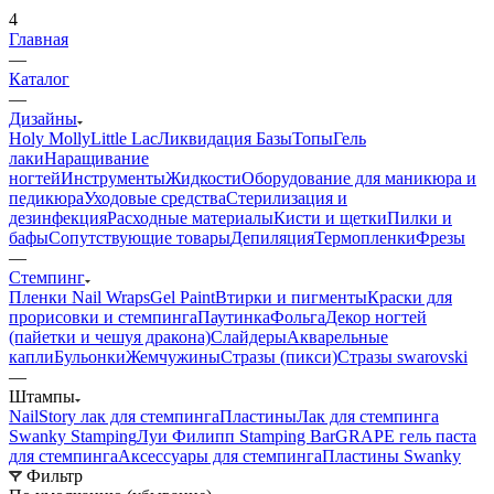
4
Главная
—
Каталог
—
Дизайны
Holy Molly
Little Lac
Ликвидация
Базы
Топы
Гель
лаки
Наращивание
ногтей
Инструменты
Жидкости
Оборудование для маникюра и
педикюра
Уходовые средства
Стерилизация и
дезинфекция
Расходные материалы
Кисти и щетки
Пилки и
бафы
Сопутствующие товары
Депиляция
Термопленки
Фрезы
—
Стемпинг
Пленки Nail Wraps
Gel Paint
Втирки и пигменты
Краски для
прорисовки и стемпинга
Паутинка
Фольга
Декор ногтей
(пайетки и чешуя дракона)
Слайдеры
Акварельные
капли
Бульонки
Жемчужины
Стразы (пикси)
Cтразы swarovski
—
Штампы
NailStory лак для стемпинга
Пластины
Лак для стемпинга
Swanky Stamping
Луи Филипп Stamping Bar
GRAPE гель паста
для стемпинга
Аксессуары для стемпинга
Пластины Swanky
Фильтр