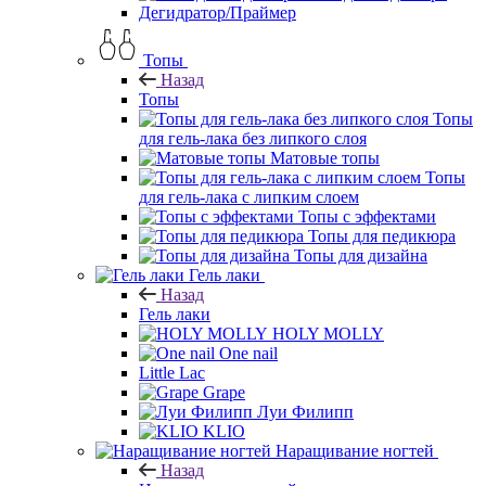
Дегидратор/Праймер
Топы
Назад
Топы
Топы
для гель-лака без липкого слоя
Матовые топы
Топы
для гель-лака с липким слоем
Топы с эффектами
Топы для педикюра
Топы для дизайна
Гель лаки
Назад
Гель лаки
HOLY MOLLY
One nail
Little Lac
Grape
Луи Филипп
KLIO
Наращивание ногтей
Назад