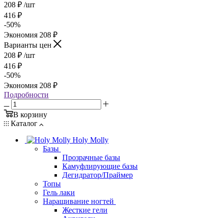
208
₽
/шт
416
₽
-
50
%
Экономия
208
₽
Варианты цен
208
₽
/шт
416
₽
-
50
%
Экономия
208
₽
Подробности
В корзину
Каталог
Holy Molly
Базы
Прозрачные базы
Камуфлирующие базы
Дегидратор/Праймер
Топы
Гель лаки
Наращивание ногтей
Жесткие гели