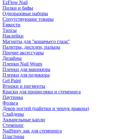
EzFlow Nail
Пилки и бафы
Одноразовые наборы
Сопутствующие товары
Ёмкости
Типсы
Наклейки
Магниты для "кошачьего глаза"
Палитры, дисплеи, пальцы
Прочие аксессуары
Дизайны
Пленки Nail Wraps
Пленки для маникюра
Пленки для педикюра
Gel Paint
Втирки и пигменты
Краски для прорисовки и стемпинга
Паутинка
Фольга
Декор ногтей (пайетки и чешуя дракона)
Слайдеры
Акварельные капли
Стемпинг
NailStory лак для стемпинга
Пластины