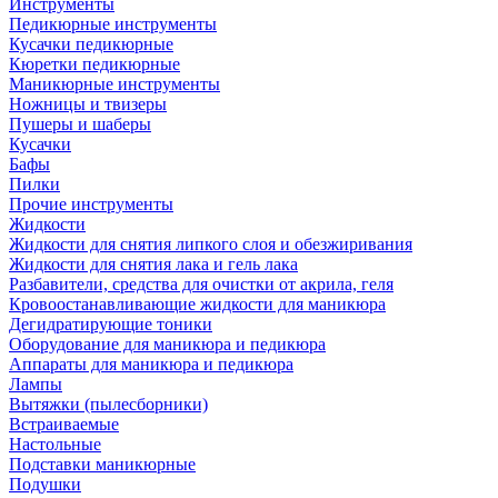
Инструменты
Педикюрные инструменты
Кусачки педикюрные
Кюретки педикюрные
Маникюрные инструменты
Ножницы и твизеры
Пушеры и шаберы
Кусачки
Бафы
Пилки
Прочие инструменты
Жидкости
Жидкости для снятия липкого слоя и обезжиривания
Жидкости для снятия лака и гель лака
Разбавители, средства для очистки от акрила, геля
Кровоостанавливающие жидкости для маникюра
Дегидратирующие тоники
Оборудование для маникюра и педикюра
Аппараты для маникюра и педикюра
Лампы
Вытяжки (пылесборники)
Встраиваемые
Настольные
Подставки маникюрные
Подушки