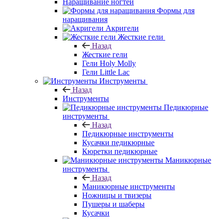
Наращивание ногтей
Формы для
наращивания
Акригели
Жесткие гели
Назад
Жесткие гели
Гели Holy Molly
Гели Little Lac
Инструменты
Назад
Инструменты
Педикюрные
инструменты
Назад
Педикюрные инструменты
Кусачки педикюрные
Кюретки педикюрные
Маникюрные
инструменты
Назад
Маникюрные инструменты
Ножницы и твизеры
Пушеры и шаберы
Кусачки