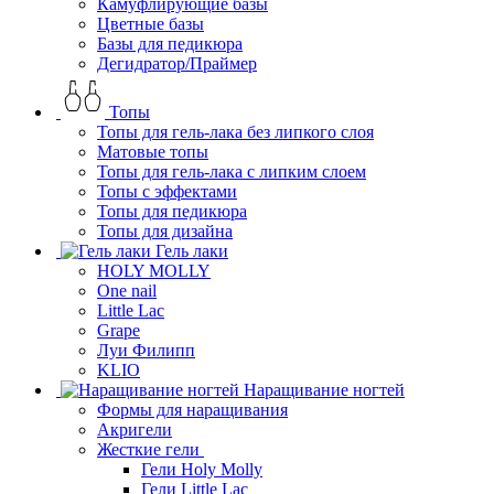
Камуфлирующие базы
Цветные базы
Базы для педикюра
Дегидратор/Праймер
Топы
Топы для гель-лака без липкого слоя
Матовые топы
Топы для гель-лака с липким слоем
Топы с эффектами
Топы для педикюра
Топы для дизайна
Гель лаки
HOLY MOLLY
One nail
Little Lac
Grape
Луи Филипп
KLIO
Наращивание ногтей
Формы для наращивания
Акригели
Жесткие гели
Гели Holy Molly
Гели Little Lac