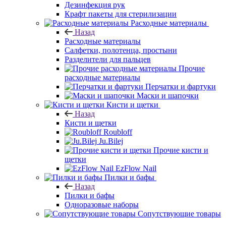
Дезинфекция рук
Крафт пакеты для стерилизации
Расходные материалы
Назад
Расходные материалы
Салфетки, полотенца, простыни
Разделители для пальцев
Прочие
расходные материалы
Перчатки и фартуки
Маски и шапочки
Кисти и щетки
Назад
Кисти и щетки
Roubloff
Ju.Bilej
Прочие кисти и
щетки
EzFlow Nail
Пилки и бафы
Назад
Пилки и бафы
Одноразовые наборы
Сопутствующие товары