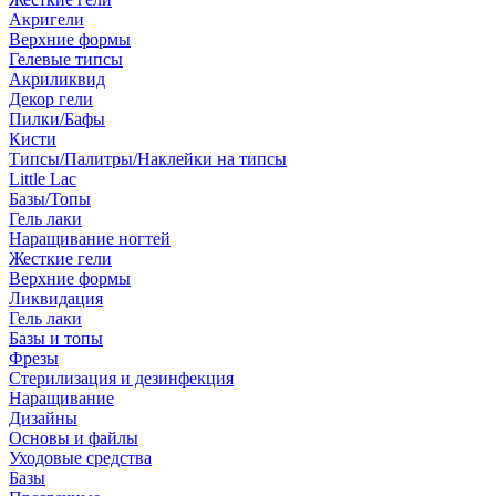
Акригели
Верхние формы
Гелевые типсы
Акриликвид
Декор гели
Пилки/Бафы
Кисти
Типсы/Палитры/Наклейки на типсы
Little Lac
Базы/Топы
Гель лаки
Наращивание ногтей
Жесткие гели
Верхние формы
Ликвидация
Гель лаки
Базы и топы
Фрезы
Стерилизация и дезинфекция
Наращивание
Дизайны
Основы и файлы
Уходовые средства
Базы