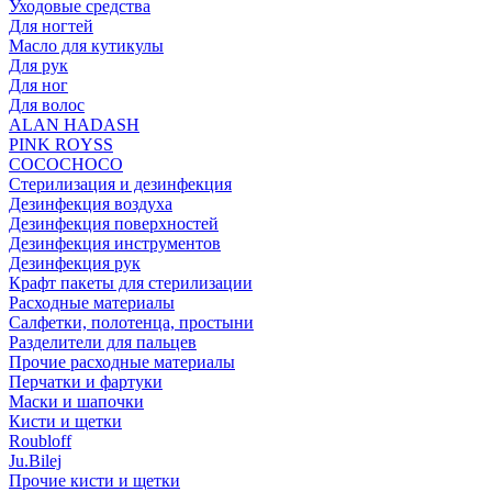
Уходовые средства
Для ногтей
Масло для кутикулы
Для рук
Для ног
Для волос
ALAN HADASH
PINK ROYSS
COCOCHOCO
Стерилизация и дезинфекция
Дезинфекция воздуха
Дезинфекция поверхностей
Дезинфекция инструментов
Дезинфекция рук
Крафт пакеты для стерилизации
Расходные материалы
Салфетки, полотенца, простыни
Разделители для пальцев
Прочие расходные материалы
Перчатки и фартуки
Маски и шапочки
Кисти и щетки
Roubloff
Ju.Bilej
Прочие кисти и щетки