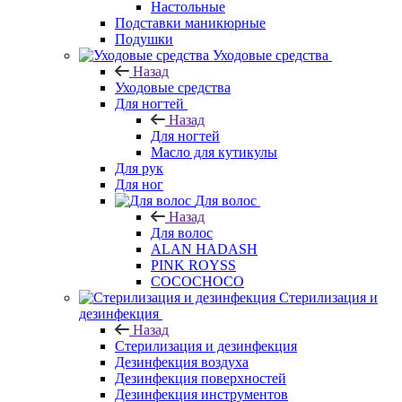
Настольные
Подставки маникюрные
Подушки
Уходовые средства
Назад
Уходовые средства
Для ногтей
Назад
Для ногтей
Масло для кутикулы
Для рук
Для ног
Для волос
Назад
Для волос
ALAN HADASH
PINK ROYSS
COCOCHOCO
Стерилизация и
дезинфекция
Назад
Стерилизация и дезинфекция
Дезинфекция воздуха
Дезинфекция поверхностей
Дезинфекция инструментов