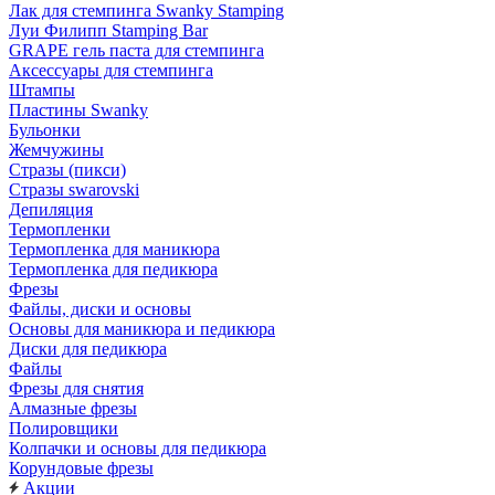
Лак для стемпинга Swanky Stamping
Луи Филипп Stamping Bar
GRAPE гель паста для стемпинга
Аксессуары для стемпинга
Штампы
Пластины Swanky
Бульонки
Жемчужины
Стразы (пикси)
Cтразы swarovski
Депиляция
Термопленки
Термопленка для маникюра
Термопленка для педикюра
Фрезы
Файлы, диски и основы
Основы для маникюра и педикюра
Диски для педикюра
Файлы
Фрезы для снятия
Алмазные фрезы
Полировщики
Колпачки и основы для педикюра
Корундовые фрезы
Акции