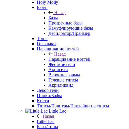
Holy Molly
Базы
Назад
Базы
Прозрачные базы
Камуфлирующие базы
Дегидратор/Праймер
Топы
Гель лаки
Наращивание ногтей
Назад
Наращивание ногтей
Жесткие гели
Акригели
Верхние формы
Гелевые типсы
Акриликвид
Декор гели
Пилки/Бафы
Кисти
Типсы/Палитры/Наклейки на типсы
Little Lac
Назад
Little Lac
Базы/Топы