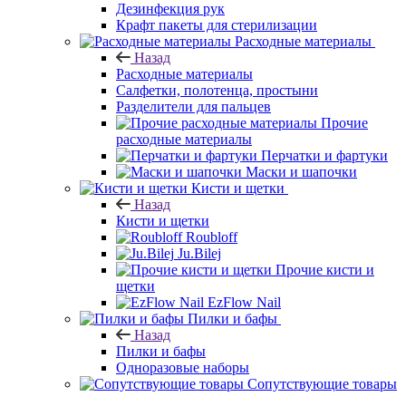
Дезинфекция рук
Крафт пакеты для стерилизации
Расходные материалы
Назад
Расходные материалы
Салфетки, полотенца, простыни
Разделители для пальцев
Прочие
расходные материалы
Перчатки и фартуки
Маски и шапочки
Кисти и щетки
Назад
Кисти и щетки
Roubloff
Ju.Bilej
Прочие кисти и
щетки
EzFlow Nail
Пилки и бафы
Назад
Пилки и бафы
Одноразовые наборы
Сопутствующие товары