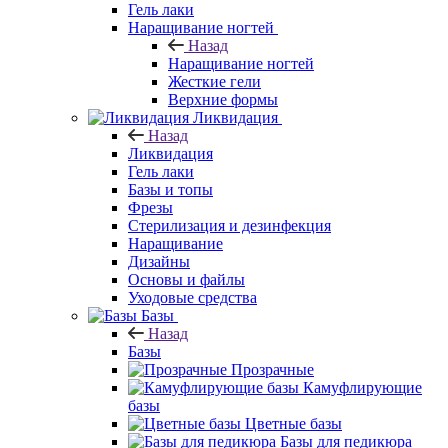
Гель лаки
Наращивание ногтей
Назад
Наращивание ногтей
Жесткие гели
Верхние формы
Ликвидация
Назад
Ликвидация
Гель лаки
Базы и топы
Фрезы
Стерилизация и дезинфекция
Наращивание
Дизайны
Основы и файлы
Уходовые средства
Базы
Назад
Базы
Прозрачные
Камуфлирующие
базы
Цветные базы
Базы для педикюра