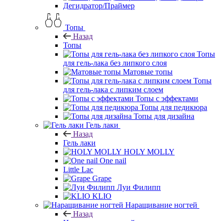
Дегидратор/Праймер
Топы
Назад
Топы
Топы
для гель-лака без липкого слоя
Матовые топы
Топы
для гель-лака с липким слоем
Топы с эффектами
Топы для педикюра
Топы для дизайна
Гель лаки
Назад
Гель лаки
HOLY MOLLY
One nail
Little Lac
Grape
Луи Филипп
KLIO
Наращивание ногтей
Назад