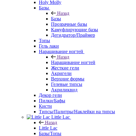
Holy Molly
Базы
Назад
Базы
Прозрачные базы
Камуфлирующие базы
Дегидратор/Праймер
Топы
Гель лаки
Наращивание ногтей
Назад
Наращивание ногтей
Жесткие гели
Акригели
Верхние формы
Гелевые типсы
Акриликвид
Декор гели
Пилки/Бафы
Кисти
Типсы/Палитры/Наклейки на типсы
Little Lac
Назад
Little Lac
Базы/Топы