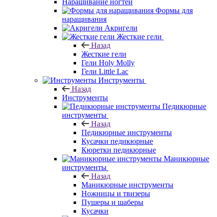
Наращивание ногтей
Формы для
наращивания
Акригели
Жесткие гели
Назад
Жесткие гели
Гели Holy Molly
Гели Little Lac
Инструменты
Назад
Инструменты
Педикюрные
инструменты
Назад
Педикюрные инструменты
Кусачки педикюрные
Кюретки педикюрные
Маникюрные
инструменты
Назад
Маникюрные инструменты
Ножницы и твизеры
Пушеры и шаберы
Кусачки