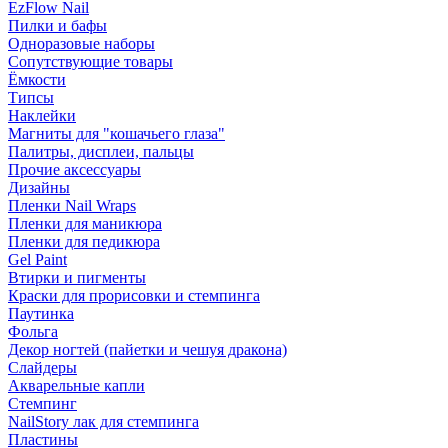
EzFlow Nail
Пилки и бафы
Одноразовые наборы
Сопутствующие товары
Ёмкости
Типсы
Наклейки
Магниты для "кошачьего глаза"
Палитры, дисплеи, пальцы
Прочие аксессуары
Дизайны
Пленки Nail Wraps
Пленки для маникюра
Пленки для педикюра
Gel Paint
Втирки и пигменты
Краски для прорисовки и стемпинга
Паутинка
Фольга
Декор ногтей (пайетки и чешуя дракона)
Слайдеры
Акварельные капли
Стемпинг
NailStory лак для стемпинга
Пластины