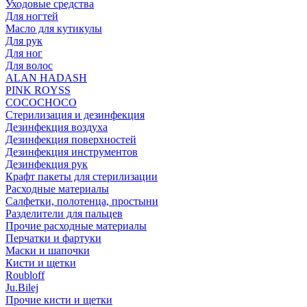
Уходовые средства
Для ногтей
Масло для кутикулы
Для рук
Для ног
Для волос
ALAN HADASH
PINK ROYSS
COCOCHOCO
Стерилизация и дезинфекция
Дезинфекция воздуха
Дезинфекция поверхностей
Дезинфекция инструментов
Дезинфекция рук
Крафт пакеты для стерилизации
Расходные материалы
Салфетки, полотенца, простыни
Разделители для пальцев
Прочие расходные материалы
Перчатки и фартуки
Маски и шапочки
Кисти и щетки
Roubloff
Ju.Bilej
Прочие кисти и щетки