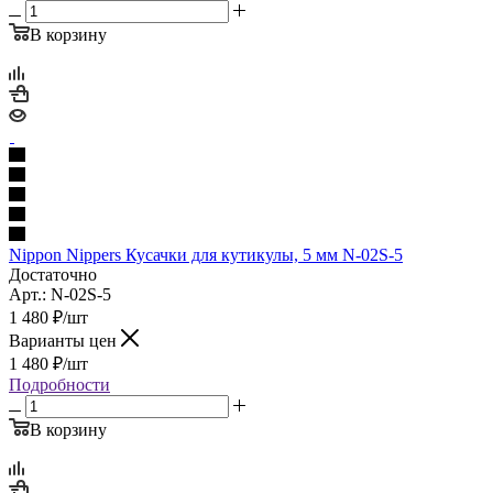
В корзину
Nippon Nippers Кусачки для кутикулы, 5 мм N-02S-5
Достаточно
Арт.: N-02S-5
1 480
₽
/шт
Варианты цен
1 480
₽
/шт
Подробности
В корзину