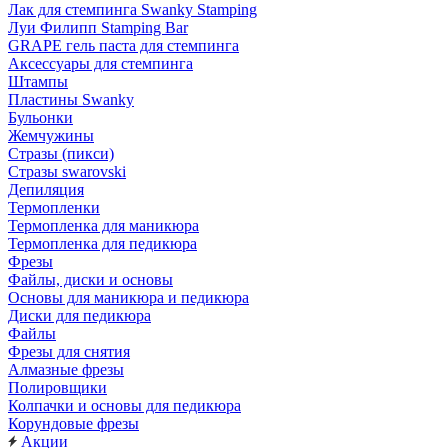
Лак для стемпинга Swanky Stamping
Луи Филипп Stamping Bar
GRAPE гель паста для стемпинга
Аксессуары для стемпинга
Штампы
Пластины Swanky
Бульонки
Жемчужины
Стразы (пикси)
Cтразы swarovski
Депиляция
Термопленки
Термопленка для маникюра
Термопленка для педикюра
Фрезы
Файлы, диски и основы
Основы для маникюра и педикюра
Диски для педикюра
Файлы
Фрезы для снятия
Алмазные фрезы
Полировщики
Колпачки и основы для педикюра
Корундовые фрезы
Акции