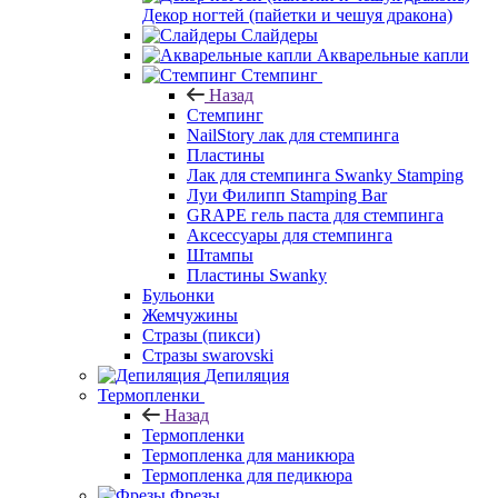
Декор ногтей (пайетки и чешуя дракона)
Слайдеры
Акварельные капли
Стемпинг
Назад
Стемпинг
NailStory лак для стемпинга
Пластины
Лак для стемпинга Swanky Stamping
Луи Филипп Stamping Bar
GRAPE гель паста для стемпинга
Аксессуары для стемпинга
Штампы
Пластины Swanky
Бульонки
Жемчужины
Стразы (пикси)
Cтразы swarovski
Депиляция
Термопленки
Назад
Термопленки
Термопленка для маникюра
Термопленка для педикюра
Фрезы