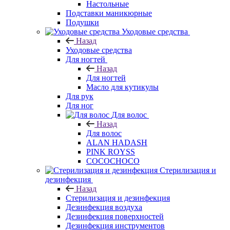
Настольные
Подставки маникюрные
Подушки
Уходовые средства
Назад
Уходовые средства
Для ногтей
Назад
Для ногтей
Масло для кутикулы
Для рук
Для ног
Для волос
Назад
Для волос
ALAN HADASH
PINK ROYSS
COCOCHOCO
Стерилизация и
дезинфекция
Назад
Стерилизация и дезинфекция
Дезинфекция воздуха
Дезинфекция поверхностей
Дезинфекция инструментов