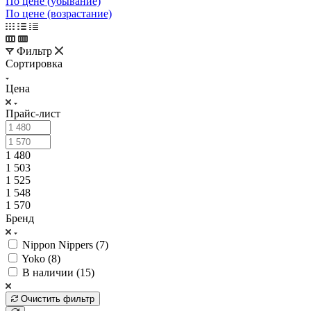
По цене (убывание)
По цене (возрастание)
Фильтр
Сортировка
Цена
Прайс-лист
1 480
1 503
1 525
1 548
1 570
Бренд
Nippon Nippers (
7
)
Yoko (
8
)
В наличии (
15
)
Очистить фильтр