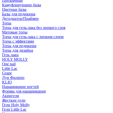
Прозрачные
Камуфлирующие базы
Цветные базы
Базы для педикюра
Дегидратор/Праймер
Топы
Топы для гель-лака без липкого слоя
Матовые топы
Топы для гель-лака с липким слоем
Топы с эффектами
Топы для педикюра
Топы для дизайна
Гель лаки
HOLY MOLLY
One nail
Little Lac
Grape
Луи Филипп
KLIO
Наращивание ногтей
Формы для наращивания
Акригели
Жесткие гели
Гели Holy Molly
Гели Little Lac