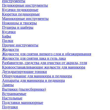
Инструменты
Педикюрные инструменты
Кусачки педикюрные
Кюретки педикюрные
Маникюрные инструменты
Ножницы и твизеры
Пушеры и шаберы
Кусачки
Бафы
Пилки
Прочие инструменты
Жидкости
Жидкости для снятия липкого слоя и обезжиривания
Жидкости для снятия лака и гель лака
Разбавители, средства для очистки от акрила, геля
Кровоостанавливающие жидкости для маникюра
Дегидратирующие тоники
Оборудование для маникюра и педикюра
Аппараты для маникюра и педикюра
Лампы
Вытяжки (пылесборники)
Встраиваемые
Настольные
Подставки маникюрные
Подушки