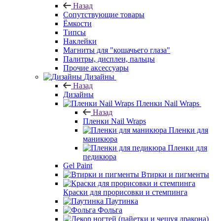
Назад
Сопутствующие товары
Ёмкости
Типсы
Наклейки
Магниты для "кошачьего глаза"
Палитры, дисплеи, пальцы
Прочие аксессуары
Дизайны
Назад
Дизайны
Пленки Nail Wraps
Назад
Пленки Nail Wraps
Пленки для
маникюра
Пленки для
педикюра
Gel Paint
Втирки и пигменты
Краски для прорисовки и стемпинга
Паутинка
Фольга