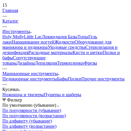
15
Главная
—
Каталог
—
Инструменты
Holy Molly
Little Lac
Ликвидация
Базы
Топы
Гель
лаки
Наращивание ногтей
Жидкости
Оборудование для
маникюра и педикюра
Уходовые средства
Стерилизация и
дезинфекция
Расходные материалы
Кисти и щетки
Пилки и
бафы
Сопутствующие
товары
Дизайны
Депиляция
Термопленки
Фрезы
—
Маникюрные инструменты
Педикюрные инструменты
Бафы
Пилки
Прочие инструменты
—
Кусачки
Ножницы и твизеры
Пушеры и шаберы
Фильтр
По умолчанию (убывание)
По популярности (убывание)
По популярности (возрастание)
По алфавиту (убывание)
По алфавиту (возрастание)