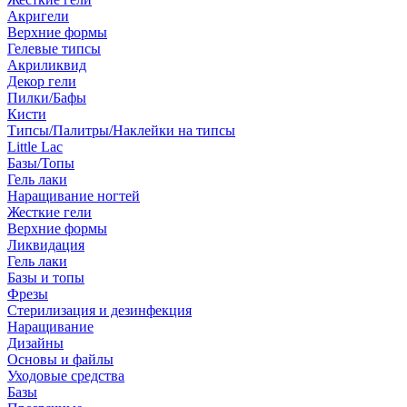
Акригели
Верхние формы
Гелевые типсы
Акриликвид
Декор гели
Пилки/Бафы
Кисти
Типсы/Палитры/Наклейки на типсы
Little Lac
Базы/Топы
Гель лаки
Наращивание ногтей
Жесткие гели
Верхние формы
Ликвидация
Гель лаки
Базы и топы
Фрезы
Стерилизация и дезинфекция
Наращивание
Дизайны
Основы и файлы
Уходовые средства
Базы