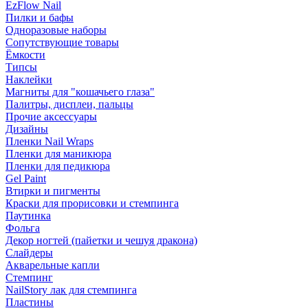
EzFlow Nail
Пилки и бафы
Одноразовые наборы
Сопутствующие товары
Ёмкости
Типсы
Наклейки
Магниты для "кошачьего глаза"
Палитры, дисплеи, пальцы
Прочие аксессуары
Дизайны
Пленки Nail Wraps
Пленки для маникюра
Пленки для педикюра
Gel Paint
Втирки и пигменты
Краски для прорисовки и стемпинга
Паутинка
Фольга
Декор ногтей (пайетки и чешуя дракона)
Слайдеры
Акварельные капли
Стемпинг
NailStory лак для стемпинга
Пластины