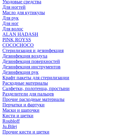
Уходовые средства
Для ногтей
Масло для кутикулы
Для рук
Для ног
Для волос
ALAN HADASH
PINK ROYSS
COCOCHOCO
Стерилизация и дезинфекция
Дезинфекция воздуха
Дезинфекция поверхностей
Дезинфекция инструментов
Дезинфекция рук
Крафт пакеты для стерилизации
Расходные материалы
Салфетки, полотенца, простыни
Разделители для пальцев
Прочие расходные материалы
Перчатки и фартуки
Маски и шапочки
Кисти и щетки
Roubloff
Ju.Bilej
Прочие кисти и щетки