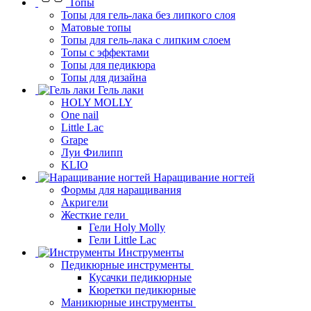
Топы
Топы для гель-лака без липкого слоя
Матовые топы
Топы для гель-лака с липким слоем
Топы с эффектами
Топы для педикюра
Топы для дизайна
Гель лаки
HOLY MOLLY
One nail
Little Lac
Grape
Луи Филипп
KLIO
Наращивание ногтей
Формы для наращивания
Акригели
Жесткие гели
Гели Holy Molly
Гели Little Lac
Инструменты
Педикюрные инструменты
Кусачки педикюрные
Кюретки педикюрные
Маникюрные инструменты