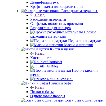
Дезинфекция рук
Крафт пакеты для стерилизации
Расходные материалы
Назад
Расходные материалы
Салфетки, полотенца, простыни
Разделители для пальцев
Прочие
расходные материалы
Перчатки и фартуки
Маски и шапочки
Кисти и щетки
Назад
Кисти и щетки
Roubloff
Ju.Bilej
Прочие кисти и
щетки
EzFlow Nail
Пилки и бафы
Назад
Пилки и бафы
Одноразовые наборы
Сопутствующие товары