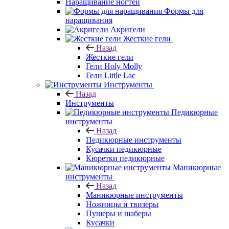
Наращивание ногтей
Формы для
наращивания
Акригели
Жесткие гели
Назад
Жесткие гели
Гели Holy Molly
Гели Little Lac
Инструменты
Назад
Инструменты
Педикюрные
инструменты
Назад
Педикюрные инструменты
Кусачки педикюрные
Кюретки педикюрные
Маникюрные
инструменты
Назад
Маникюрные инструменты
Ножницы и твизеры
Пушеры и шаберы
Кусачки