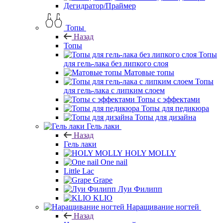
Дегидратор/Праймер
Топы
Назад
Топы
Топы
для гель-лака без липкого слоя
Матовые топы
Топы
для гель-лака с липким слоем
Топы с эффектами
Топы для педикюра
Топы для дизайна
Гель лаки
Назад
Гель лаки
HOLY MOLLY
One nail
Little Lac
Grape
Луи Филипп
KLIO
Наращивание ногтей
Назад