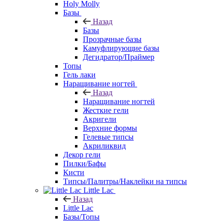
Holy Molly
Базы
Назад
Базы
Прозрачные базы
Камуфлирующие базы
Дегидратор/Праймер
Топы
Гель лаки
Наращивание ногтей
Назад
Наращивание ногтей
Жесткие гели
Акригели
Верхние формы
Гелевые типсы
Акриликвид
Декор гели
Пилки/Бафы
Кисти
Типсы/Палитры/Наклейки на типсы
Little Lac
Назад
Little Lac
Базы/Топы