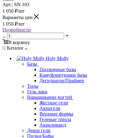
Арт.: SN 103
1 050
₽
/шт
Варианты цен
1 050
₽
/шт
Подробности
В корзину
Каталог
Holy Molly
Базы
Прозрачные базы
Камуфлирующие базы
Дегидратор/Праймер
Топы
Гель лаки
Наращивание ногтей
Жесткие гели
Акригели
Верхние формы
Гелевые типсы
Акриликвид
Декор гели
Пилки/Бафы