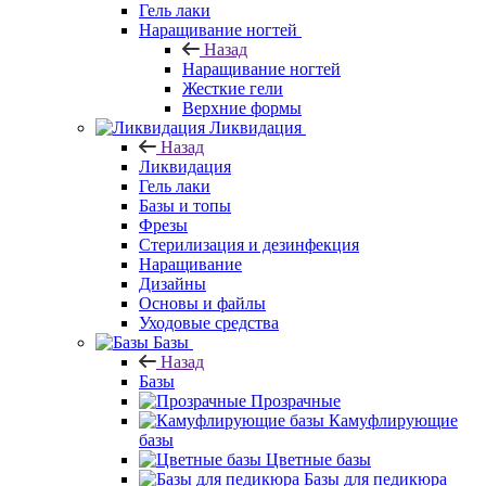
Гель лаки
Наращивание ногтей
Назад
Наращивание ногтей
Жесткие гели
Верхние формы
Ликвидация
Назад
Ликвидация
Гель лаки
Базы и топы
Фрезы
Стерилизация и дезинфекция
Наращивание
Дизайны
Основы и файлы
Уходовые средства
Базы
Назад
Базы
Прозрачные
Камуфлирующие
базы
Цветные базы
Базы для педикюра