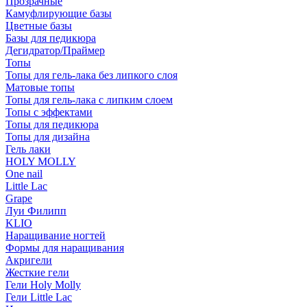
Прозрачные
Камуфлирующие базы
Цветные базы
Базы для педикюра
Дегидратор/Праймер
Топы
Топы для гель-лака без липкого слоя
Матовые топы
Топы для гель-лака с липким слоем
Топы с эффектами
Топы для педикюра
Топы для дизайна
Гель лаки
HOLY MOLLY
One nail
Little Lac
Grape
Луи Филипп
KLIO
Наращивание ногтей
Формы для наращивания
Акригели
Жесткие гели
Гели Holy Molly
Гели Little Lac