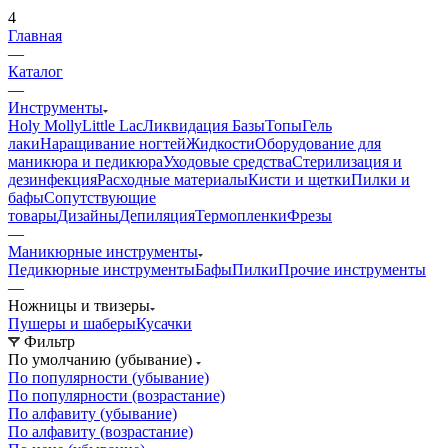
4
Главная
—
Каталог
—
Инструменты
Holy Molly
Little Lac
Ликвидация
Базы
Топы
Гель
лаки
Наращивание ногтей
Жидкости
Оборудование для
маникюра и педикюра
Уходовые средства
Стерилизация и
дезинфекция
Расходные материалы
Кисти и щетки
Пилки и
бафы
Сопутствующие
товары
Дизайны
Депиляция
Термопленки
Фрезы
—
Маникюрные инструменты
Педикюрные инструменты
Бафы
Пилки
Прочие инструменты
—
Ножницы и твизеры
Пушеры и шаберы
Кусачки
Фильтр
По умолчанию (убывание)
По популярности (убывание)
По популярности (возрастание)
По алфавиту (убывание)
По алфавиту (возрастание)