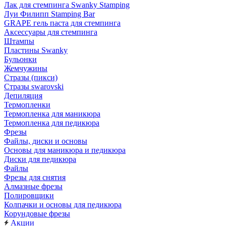
Лак для стемпинга Swanky Stamping
Луи Филипп Stamping Bar
GRAPE гель паста для стемпинга
Аксессуары для стемпинга
Штампы
Пластины Swanky
Бульонки
Жемчужины
Стразы (пикси)
Cтразы swarovski
Депиляция
Термопленки
Термопленка для маникюра
Термопленка для педикюра
Фрезы
Файлы, диски и основы
Основы для маникюра и педикюра
Диски для педикюра
Файлы
Фрезы для снятия
Алмазные фрезы
Полировщики
Колпачки и основы для педикюра
Корундовые фрезы
Акции