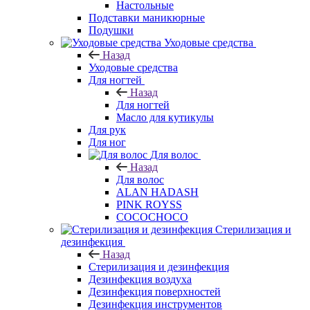
Настольные
Подставки маникюрные
Подушки
Уходовые средства
Назад
Уходовые средства
Для ногтей
Назад
Для ногтей
Масло для кутикулы
Для рук
Для ног
Для волос
Назад
Для волос
ALAN HADASH
PINK ROYSS
COCOCHOCO
Стерилизация и
дезинфекция
Назад
Стерилизация и дезинфекция
Дезинфекция воздуха
Дезинфекция поверхностей
Дезинфекция инструментов