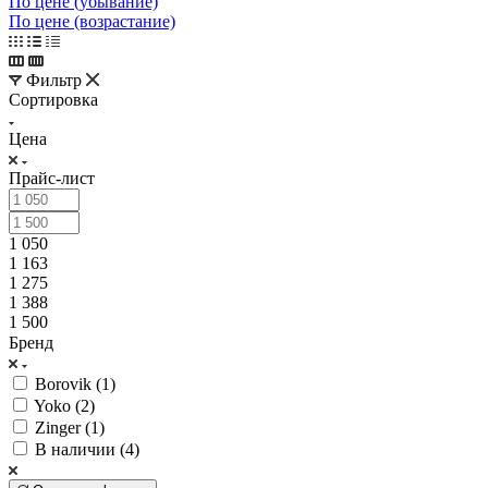
По цене (убывание)
По цене (возрастание)
Фильтр
Сортировка
Цена
Прайс-лист
1 050
1 163
1 275
1 388
1 500
Бренд
Borovik (
1
)
Yoko (
2
)
Zinger (
1
)
В наличии (
4
)