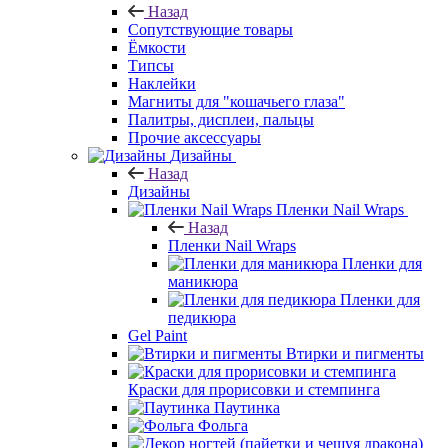
Назад
Сопутствующие товары
Ёмкости
Типсы
Наклейки
Магниты для "кошачьего глаза"
Палитры, дисплеи, пальцы
Прочие аксессуары
Дизайны
Назад
Дизайны
Пленки Nail Wraps
Назад
Пленки Nail Wraps
Пленки для
маникюра
Пленки для
педикюра
Gel Paint
Втирки и пигменты
Краски для прорисовки и стемпинга
Паутинка
Фольга