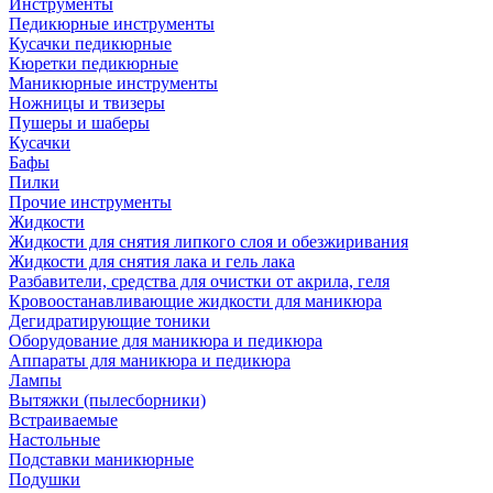
Инструменты
Педикюрные инструменты
Кусачки педикюрные
Кюретки педикюрные
Маникюрные инструменты
Ножницы и твизеры
Пушеры и шаберы
Кусачки
Бафы
Пилки
Прочие инструменты
Жидкости
Жидкости для снятия липкого слоя и обезжиривания
Жидкости для снятия лака и гель лака
Разбавители, средства для очистки от акрила, геля
Кровоостанавливающие жидкости для маникюра
Дегидратирующие тоники
Оборудование для маникюра и педикюра
Аппараты для маникюра и педикюра
Лампы
Вытяжки (пылесборники)
Встраиваемые
Настольные
Подставки маникюрные
Подушки