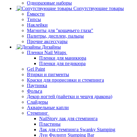
Одноразовые наборы
Сопутствующие товары
Ёмкости
Типсы
Наклейки
Магниты для "кошачьего глаза"
Палитры, дисплеи, пальцы
Прочие аксессуары
Дизайны
Пленки Nail Wraps
Пленки для маникюра
Пленки для педикюра
Gel Paint
Втирки и пигменты
Краски для прорисовки и стемпинга
Паутинка
Фольга
Декор ногтей (пайетки и чешуя дракона)
Слайдеры
Акварельные капли
Стемпинг
NailStory лак для стемпинга
Пластины
Лак для стемпинга Swanky Stamping
Луи Филипп Stamping Bar