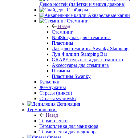
Декор ногтей (пайетки и чешуя дракона)
Слайдеры
Акварельные капли
Стемпинг
Назад
Стемпинг
NailStory лак для стемпинга
Пластины
Лак для стемпинга Swanky Stamping
Луи Филипп Stamping Bar
GRAPE гель паста для стемпинга
Аксессуары для стемпинга
Штампы
Пластины Swanky
Бульонки
Жемчужины
Стразы (пикси)
Cтразы swarovski
Депиляция
Термопленки
Назад
Термопленки
Термопленка для маникюра
Термопленка для педикюра
Фрезы