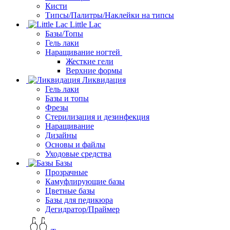
Кисти
Типсы/Палитры/Наклейки на типсы
Little Lac
Базы/Топы
Гель лаки
Наращивание ногтей
Жесткие гели
Верхние формы
Ликвидация
Гель лаки
Базы и топы
Фрезы
Стерилизация и дезинфекция
Наращивание
Дизайны
Основы и файлы
Уходовые средства
Базы
Прозрачные
Камуфлирующие базы
Цветные базы
Базы для педикюра
Дегидратор/Праймер