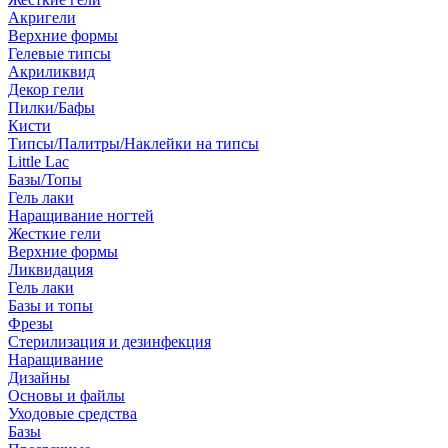
Акригели
Верхние формы
Гелевые типсы
Акриликвид
Декор гели
Пилки/Бафы
Кисти
Типсы/Палитры/Наклейки на типсы
Little Lac
Базы/Топы
Гель лаки
Наращивание ногтей
Жесткие гели
Верхние формы
Ликвидация
Гель лаки
Базы и топы
Фрезы
Стерилизация и дезинфекция
Наращивание
Дизайны
Основы и файлы
Уходовые средства
Базы