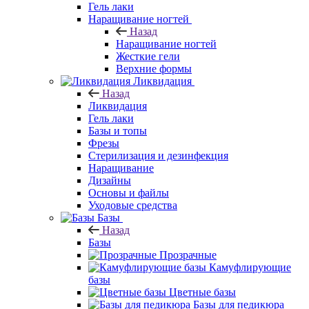
Гель лаки
Наращивание ногтей
Назад
Наращивание ногтей
Жесткие гели
Верхние формы
Ликвидация
Назад
Ликвидация
Гель лаки
Базы и топы
Фрезы
Стерилизация и дезинфекция
Наращивание
Дизайны
Основы и файлы
Уходовые средства
Базы
Назад
Базы
Прозрачные
Камуфлирующие
базы
Цветные базы
Базы для педикюра