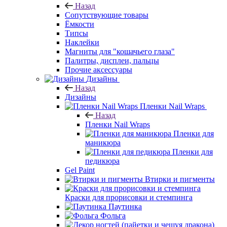
Назад
Сопутствующие товары
Ёмкости
Типсы
Наклейки
Магниты для "кошачьего глаза"
Палитры, дисплеи, пальцы
Прочие аксессуары
Дизайны
Назад
Дизайны
Пленки Nail Wraps
Назад
Пленки Nail Wraps
Пленки для
маникюра
Пленки для
педикюра
Gel Paint
Втирки и пигменты
Краски для прорисовки и стемпинга
Паутинка
Фольга