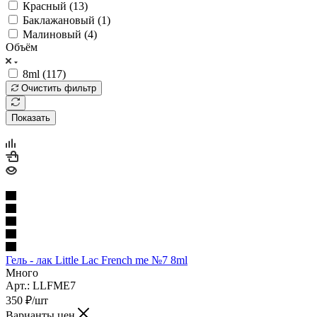
Красный (
13
)
Баклажановый (
1
)
Малиновый (
4
)
Объём
8ml (
117
)
Очистить фильтр
Показать
Гель - лак Little Lac French me №7 8ml
Много
Арт.: LLFME7
350
₽
/шт
Варианты цен