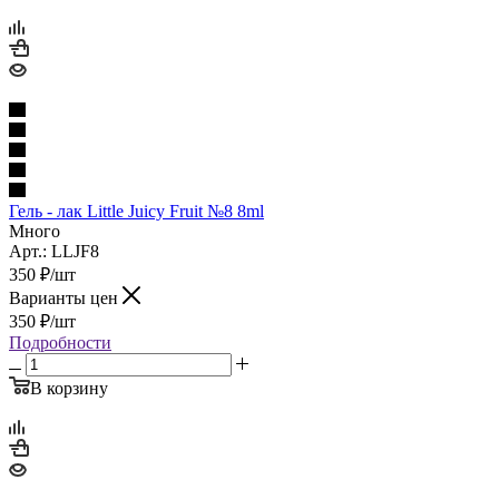
Гель - лак Little Juicy Fruit №8 8ml
Много
Арт.: LLJF8
350
₽
/шт
Варианты цен
350
₽
/шт
Подробности
В корзину