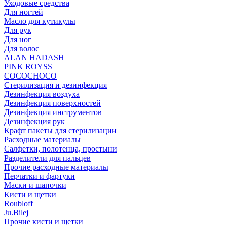
Уходовые средства
Для ногтей
Масло для кутикулы
Для рук
Для ног
Для волос
ALAN HADASH
PINK ROYSS
COCOCHOCO
Стерилизация и дезинфекция
Дезинфекция воздуха
Дезинфекция поверхностей
Дезинфекция инструментов
Дезинфекция рук
Крафт пакеты для стерилизации
Расходные материалы
Салфетки, полотенца, простыни
Разделители для пальцев
Прочие расходные материалы
Перчатки и фартуки
Маски и шапочки
Кисти и щетки
Roubloff
Ju.Bilej
Прочие кисти и щетки