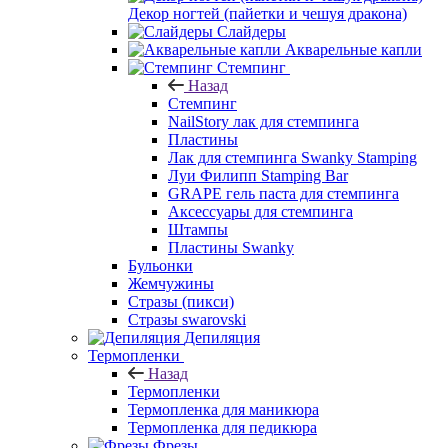
Декор ногтей (пайетки и чешуя дракона)
Слайдеры
Акварельные капли
Стемпинг
Назад
Стемпинг
NailStory лак для стемпинга
Пластины
Лак для стемпинга Swanky Stamping
Луи Филипп Stamping Bar
GRAPE гель паста для стемпинга
Аксессуары для стемпинга
Штампы
Пластины Swanky
Бульонки
Жемчужины
Стразы (пикси)
Cтразы swarovski
Депиляция
Термопленки
Назад
Термопленки
Термопленка для маникюра
Термопленка для педикюра
Фрезы