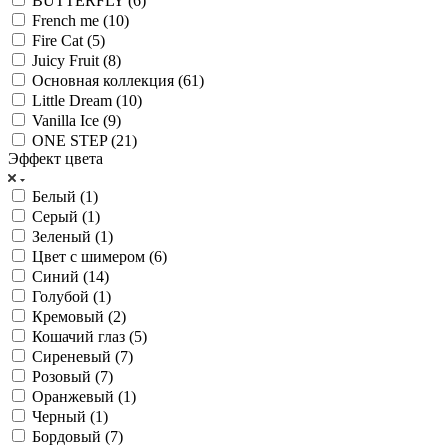
BUTTERFLY (
6
)
French me (
10
)
Fire Cat (
5
)
Juicy Fruit (
8
)
Основная коллекция (
61
)
Little Dream (
10
)
Vanilla Ice (
9
)
ONE STEP (
21
)
Эффект цвета
Белый (
1
)
Серый (
1
)
Зеленый (
1
)
Цвет с шимером (
6
)
Синий (
14
)
Голубой (
1
)
Кремовый (
2
)
Кошачий глаз (
5
)
Сиреневый (
7
)
Розовый (
7
)
Оранжевый (
1
)
Черный (
1
)
Бордовый (
7
)