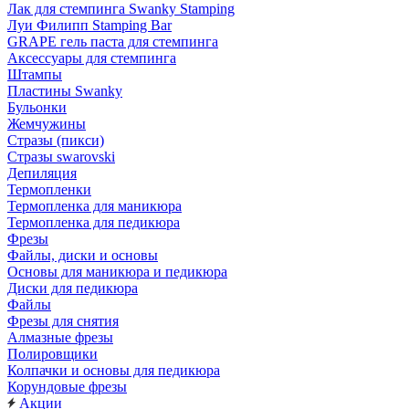
Лак для стемпинга Swanky Stamping
Луи Филипп Stamping Bar
GRAPE гель паста для стемпинга
Аксессуары для стемпинга
Штампы
Пластины Swanky
Бульонки
Жемчужины
Стразы (пикси)
Cтразы swarovski
Депиляция
Термопленки
Термопленка для маникюра
Термопленка для педикюра
Фрезы
Файлы, диски и основы
Основы для маникюра и педикюра
Диски для педикюра
Файлы
Фрезы для снятия
Алмазные фрезы
Полировщики
Колпачки и основы для педикюра
Корундовые фрезы
Акции