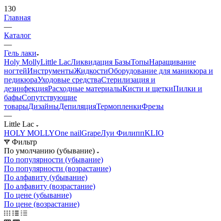
130
Главная
—
Каталог
—
Гель лаки
Holy Molly
Little Lac
Ликвидация
Базы
Топы
Наращивание
ногтей
Инструменты
Жидкости
Оборудование для маникюра и
педикюра
Уходовые средства
Стерилизация и
дезинфекция
Расходные материалы
Кисти и щетки
Пилки и
бафы
Сопутствующие
товары
Дизайны
Депиляция
Термопленки
Фрезы
—
Little Lac
HOLY MOLLY
One nail
Grape
Луи Филипп
KLIO
Фильтр
По умолчанию (убывание)
По популярности (убывание)
По популярности (возрастание)
По алфавиту (убывание)
По алфавиту (возрастание)
По цене (убывание)
По цене (возрастание)