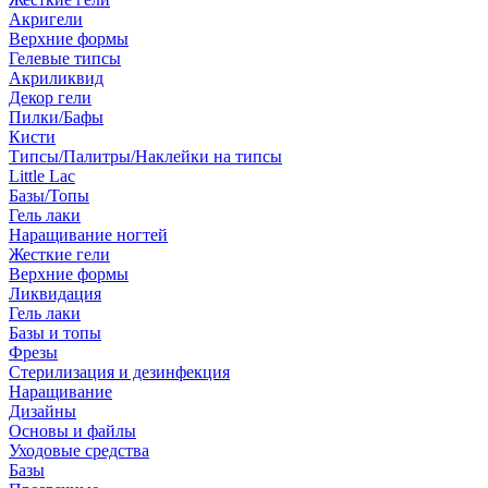
Акригели
Верхние формы
Гелевые типсы
Акриликвид
Декор гели
Пилки/Бафы
Кисти
Типсы/Палитры/Наклейки на типсы
Little Lac
Базы/Топы
Гель лаки
Наращивание ногтей
Жесткие гели
Верхние формы
Ликвидация
Гель лаки
Базы и топы
Фрезы
Стерилизация и дезинфекция
Наращивание
Дизайны
Основы и файлы
Уходовые средства
Базы