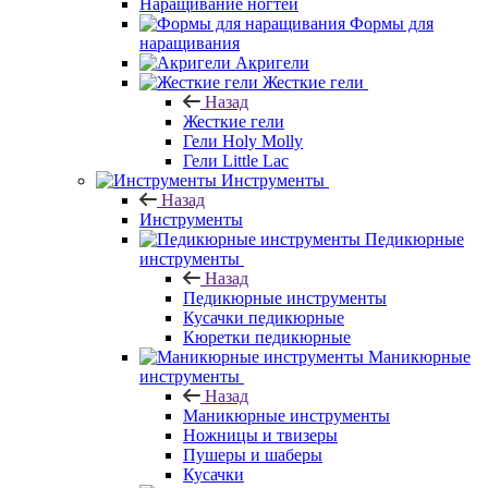
Наращивание ногтей
Формы для
наращивания
Акригели
Жесткие гели
Назад
Жесткие гели
Гели Holy Molly
Гели Little Lac
Инструменты
Назад
Инструменты
Педикюрные
инструменты
Назад
Педикюрные инструменты
Кусачки педикюрные
Кюретки педикюрные
Маникюрные
инструменты
Назад
Маникюрные инструменты
Ножницы и твизеры
Пушеры и шаберы
Кусачки