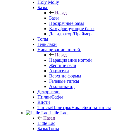
Holy Molly
Базы
Назад
Базы
Прозрачные базы
Камуфлирующие базы
Дегидратор/Праймер
Топы
Гель лаки
Наращивание ногтей
Назад
Наращивание ногтей
Жесткие гели
Акригели
Верхние формы
Гелевые типсы
Акриликвид
Декор гели
Пилки/Бафы
Кисти
Типсы/Палитры/Наклейки на типсы
Little Lac
Назад
Little Lac
Базы/Топы