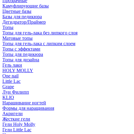
Прозрачные
Камуфлирующие базы
Цветные базы
Базы для педикюра
Дегидратор/Праймер
Топы
Топы для гель-лака без липкого слоя
Матовые топы
Топы для гель-лака с липким слоем
Топы с эффектами
Топы для педикюра
Топы для дизайна
Гель лаки
HOLY MOLLY
One nail
Little Lac
Grape
Луи Филипп
KLIO
Наращивание ногтей
Формы для наращивания
Акригели
Жесткие гели
Гели Holy Molly
Гели Little Lac