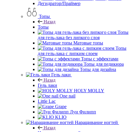
Дегидратор/Праймер
Топы
Назад
Топы
Топы
для гель-лака без липкого слоя
Матовые топы
Топы
для гель-лака с липким слоем
Топы с эффектами
Топы для педикюра
Топы для дизайна
Гель лаки
Назад
Гель лаки
HOLY MOLLY
One nail
Little Lac
Grape
Луи Филипп
KLIO
Наращивание ногтей
Назад