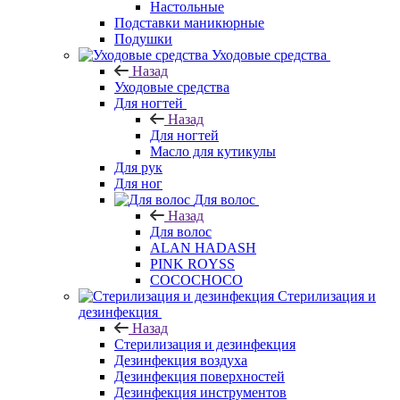
Настольные
Подставки маникюрные
Подушки
Уходовые средства
Назад
Уходовые средства
Для ногтей
Назад
Для ногтей
Масло для кутикулы
Для рук
Для ног
Для волос
Назад
Для волос
ALAN HADASH
PINK ROYSS
COCOCHOCO
Стерилизация и
дезинфекция
Назад
Стерилизация и дезинфекция
Дезинфекция воздуха
Дезинфекция поверхностей
Дезинфекция инструментов