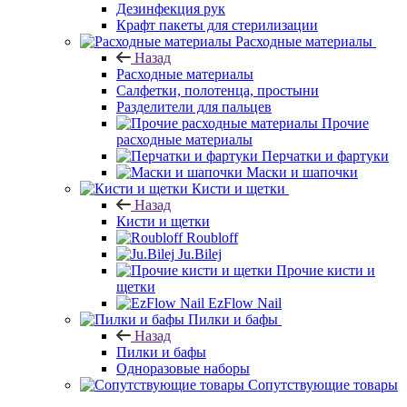
Дезинфекция рук
Крафт пакеты для стерилизации
Расходные материалы
Назад
Расходные материалы
Салфетки, полотенца, простыни
Разделители для пальцев
Прочие
расходные материалы
Перчатки и фартуки
Маски и шапочки
Кисти и щетки
Назад
Кисти и щетки
Roubloff
Ju.Bilej
Прочие кисти и
щетки
EzFlow Nail
Пилки и бафы
Назад
Пилки и бафы
Одноразовые наборы
Сопутствующие товары