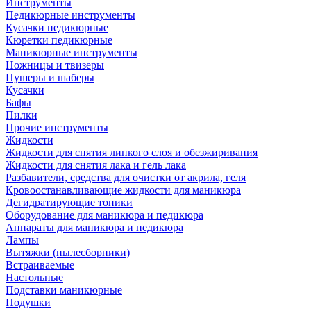
Инструменты
Педикюрные инструменты
Кусачки педикюрные
Кюретки педикюрные
Маникюрные инструменты
Ножницы и твизеры
Пушеры и шаберы
Кусачки
Бафы
Пилки
Прочие инструменты
Жидкости
Жидкости для снятия липкого слоя и обезжиривания
Жидкости для снятия лака и гель лака
Разбавители, средства для очистки от акрила, геля
Кровоостанавливающие жидкости для маникюра
Дегидратирующие тоники
Оборудование для маникюра и педикюра
Аппараты для маникюра и педикюра
Лампы
Вытяжки (пылесборники)
Встраиваемые
Настольные
Подставки маникюрные
Подушки