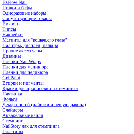
EzFlow Nail
Пилки и бафы
Одноразовые наборы
Сопутствующие товары
Ёмкости
Типсы
Наклейки
Магниты для "кошачьего глаза"
Палитры, дисплеи, пальцы
Прочие аксессуары
Дизайны
Пленки Nail Wraps
Пленки для маникюра
Пленки для педикюра
Gel Paint
Втирки и пигменты
Краски для прорисовки и стемпинга
Паутинка
Фольга
Декор ногтей (пайетки и чешуя дракона)
Слайдеры
Акварельные капли
Стемпинг
NailStory лак для стемпинга
Пластины