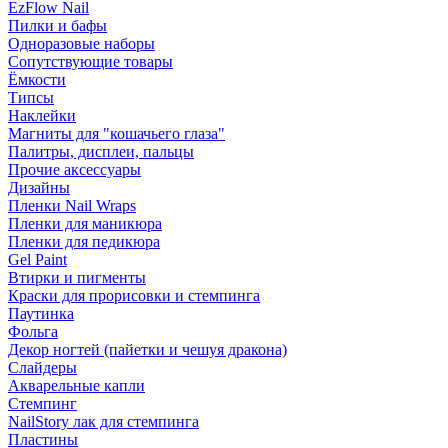
EzFlow Nail
Пилки и бафы
Одноразовые наборы
Сопутствующие товары
Ёмкости
Типсы
Наклейки
Магниты для "кошачьего глаза"
Палитры, дисплеи, пальцы
Прочие аксессуары
Дизайны
Пленки Nail Wraps
Пленки для маникюра
Пленки для педикюра
Gel Paint
Втирки и пигменты
Краски для прорисовки и стемпинга
Паутинка
Фольга
Декор ногтей (пайетки и чешуя дракона)
Слайдеры
Акварельные капли
Стемпинг
NailStory лак для стемпинга
Пластины