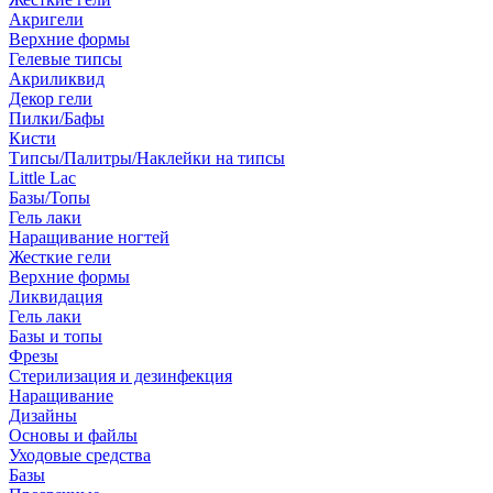
Акригели
Верхние формы
Гелевые типсы
Акриликвид
Декор гели
Пилки/Бафы
Кисти
Типсы/Палитры/Наклейки на типсы
Little Lac
Базы/Топы
Гель лаки
Наращивание ногтей
Жесткие гели
Верхние формы
Ликвидация
Гель лаки
Базы и топы
Фрезы
Стерилизация и дезинфекция
Наращивание
Дизайны
Основы и файлы
Уходовые средства
Базы