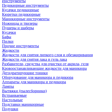
Инструменты
Педикюрные инструменты
Кусачки педикюрные
Кюретки педикюрные
Маникюрные инструменты
Ножницы и твизеры
Пушеры и шаберы
Кусачки
Бафы
Пилки
Прочие инструменты
Жидкости
Жидкости для снятия липкого слоя и обезжиривания
Жидкости для снятия лака и гель лака
Разбавители, средства для очистки от акрила, геля
Кровоостанавливающие жидкости для маникюра
Дегидратирующие тоники
Оборудование для маникюра и педикюра
Аппараты для маникюра и педикюра
Лампы
Вытяжки (пылесборники)
Встраиваемые
Настольные
Подставки маникюрные
Подушки