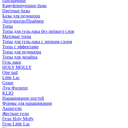
Прозрачные
Камуфлирующие базы
Цветные базы
Базы для педикюра
Дегидратор/Праймер
Топы
Топы для гель-лака без липкого слоя
Матовые топы
Топы для гель-лака с липким слоем
Топы с эффектами
Топы для педикюра
Топы для дизайна
Гель лаки
HOLY MOLLY
One nail
Little Lac
Grape
Луи Филипп
KLIO
Наращивание ногтей
Формы для наращивания
Акригели
Жесткие гели
Гели Holy Molly
Гели Little Lac