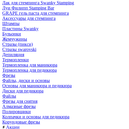
Лак для стемпинга Swanky Stamping
Луи Филипп Stamping Bar
GRAPE гель паста для стемпинга
Аксессуары для стемпинга
Штампы
Пластины Swanky
Бульонки
Жемчужины
Стразы (пикси)
Cтразы swarovski
Депиляция
Термопленки
Термопленка для маникюра
Термопленка для педикюра
Фрезы
Файлы, диски и основы
Основы для маникюра и педикюра
Диски для педикюра
Файлы
Фрезы для снятия
Алмазные фрезы
Полировщики
Колпачки и основы для педикюра
Корундовые фрезы
Акции