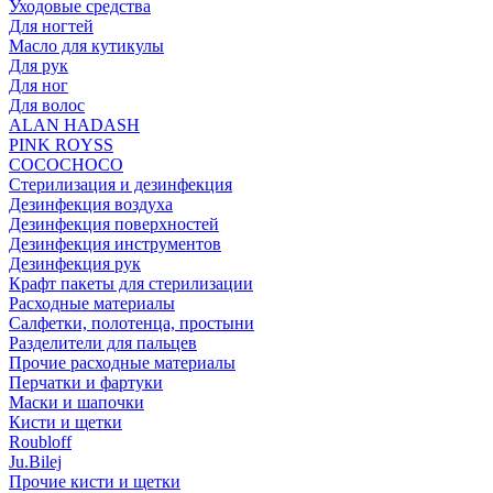
Уходовые средства
Для ногтей
Масло для кутикулы
Для рук
Для ног
Для волос
ALAN HADASH
PINK ROYSS
COCOCHOCO
Стерилизация и дезинфекция
Дезинфекция воздуха
Дезинфекция поверхностей
Дезинфекция инструментов
Дезинфекция рук
Крафт пакеты для стерилизации
Расходные материалы
Салфетки, полотенца, простыни
Разделители для пальцев
Прочие расходные материалы
Перчатки и фартуки
Маски и шапочки
Кисти и щетки
Roubloff
Ju.Bilej
Прочие кисти и щетки