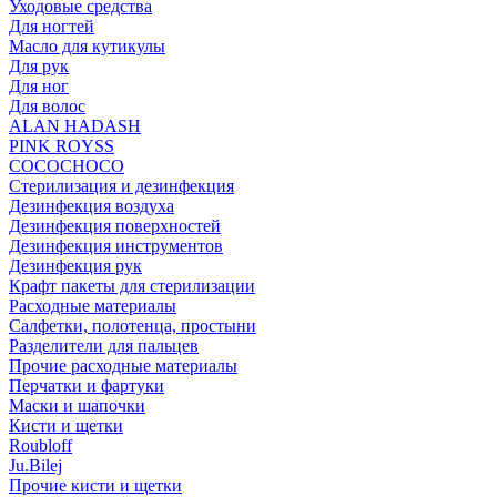
Уходовые средства
Для ногтей
Масло для кутикулы
Для рук
Для ног
Для волос
ALAN HADASH
PINK ROYSS
COCOCHOCO
Стерилизация и дезинфекция
Дезинфекция воздуха
Дезинфекция поверхностей
Дезинфекция инструментов
Дезинфекция рук
Крафт пакеты для стерилизации
Расходные материалы
Салфетки, полотенца, простыни
Разделители для пальцев
Прочие расходные материалы
Перчатки и фартуки
Маски и шапочки
Кисти и щетки
Roubloff
Ju.Bilej
Прочие кисти и щетки