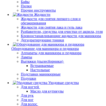
Бафы
Пилки
Прочие инструменты
Жидкости
Жидкости для снятия липкого слоя и
обезжиривания
Жидкости для снятия лака и гель лака
Разбавители, средства для очистки от акрила, геля
Кровоостанавливающие жидкости для маникюра
Дегидратирующие тоники
Оборудование для маникюра и педикюра
Аппараты для маникюра и педикюра
Лампы
Вытяжки (пылесборники)
Встраиваемые
Настольные
Подставки маникюрные
Подушки
Уходовые средства
Для ногтей
Масло для кутикулы
Для рук
Для ног
Для волос