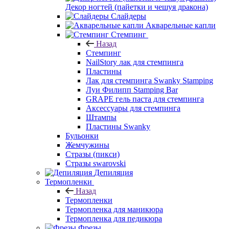
Декор ногтей (пайетки и чешуя дракона)
Слайдеры
Акварельные капли
Стемпинг
Назад
Стемпинг
NailStory лак для стемпинга
Пластины
Лак для стемпинга Swanky Stamping
Луи Филипп Stamping Bar
GRAPE гель паста для стемпинга
Аксессуары для стемпинга
Штампы
Пластины Swanky
Бульонки
Жемчужины
Стразы (пикси)
Cтразы swarovski
Депиляция
Термопленки
Назад
Термопленки
Термопленка для маникюра
Термопленка для педикюра
Фрезы