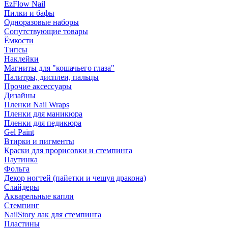
EzFlow Nail
Пилки и бафы
Одноразовые наборы
Сопутствующие товары
Ёмкости
Типсы
Наклейки
Магниты для "кошачьего глаза"
Палитры, дисплеи, пальцы
Прочие аксессуары
Дизайны
Пленки Nail Wraps
Пленки для маникюра
Пленки для педикюра
Gel Paint
Втирки и пигменты
Краски для прорисовки и стемпинга
Паутинка
Фольга
Декор ногтей (пайетки и чешуя дракона)
Слайдеры
Акварельные капли
Стемпинг
NailStory лак для стемпинга
Пластины