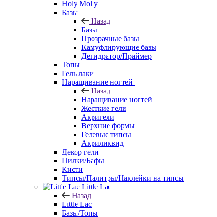
Holy Molly
Базы
Назад
Базы
Прозрачные базы
Камуфлирующие базы
Дегидратор/Праймер
Топы
Гель лаки
Наращивание ногтей
Назад
Наращивание ногтей
Жесткие гели
Акригели
Верхние формы
Гелевые типсы
Акриликвид
Декор гели
Пилки/Бафы
Кисти
Типсы/Палитры/Наклейки на типсы
Little Lac
Назад
Little Lac
Базы/Топы