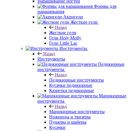
Наращивание ногтей
Формы для
наращивания
Акригели
Жесткие гели
Назад
Жесткие гели
Гели Holy Molly
Гели Little Lac
Инструменты
Назад
Инструменты
Педикюрные
инструменты
Назад
Педикюрные инструменты
Кусачки педикюрные
Кюретки педикюрные
Маникюрные
инструменты
Назад
Маникюрные инструменты
Ножницы и твизеры
Пушеры и шаберы
Кусачки