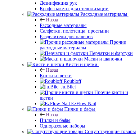
Дезинфекция рук
Крафт пакеты для стерилизации
Расходные материалы
Назад
Расходные материалы
Салфетки, полотенца, простыни
Разделители для пальцев
Прочие
расходные материалы
Перчатки и фартуки
Маски и шапочки
Кисти и щетки
Назад
Кисти и щетки
Roubloff
Ju.Bilej
Прочие кисти и
щетки
EzFlow Nail
Пилки и бафы
Назад
Пилки и бафы
Одноразовые наборы
Сопутствующие товары