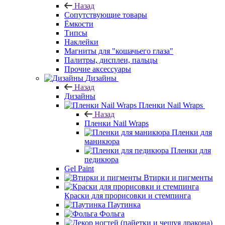
Назад
Сопутствующие товары
Ёмкости
Типсы
Наклейки
Магниты для "кошачьего глаза"
Палитры, дисплеи, пальцы
Прочие аксессуары
Дизайны
Назад
Дизайны
Пленки Nail Wraps
Назад
Пленки Nail Wraps
Пленки для
маникюра
Пленки для
педикюра
Gel Paint
Втирки и пигменты
Краски для прорисовки и стемпинга
Паутинка
Фольга