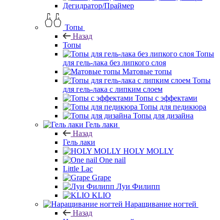
Дегидратор/Праймер
Топы
Назад
Топы
Топы
для гель-лака без липкого слоя
Матовые топы
Топы
для гель-лака с липким слоем
Топы с эффектами
Топы для педикюра
Топы для дизайна
Гель лаки
Назад
Гель лаки
HOLY MOLLY
One nail
Little Lac
Grape
Луи Филипп
KLIO
Наращивание ногтей
Назад