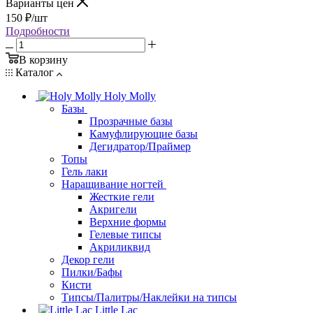
Варианты цен
150
₽
/шт
Подробности
В корзину
Каталог
Holy Molly
Базы
Прозрачные базы
Камуфлирующие базы
Дегидратор/Праймер
Топы
Гель лаки
Наращивание ногтей
Жесткие гели
Акригели
Верхние формы
Гелевые типсы
Акриликвид
Декор гели
Пилки/Бафы
Кисти
Типсы/Палитры/Наклейки на типсы
Little Lac