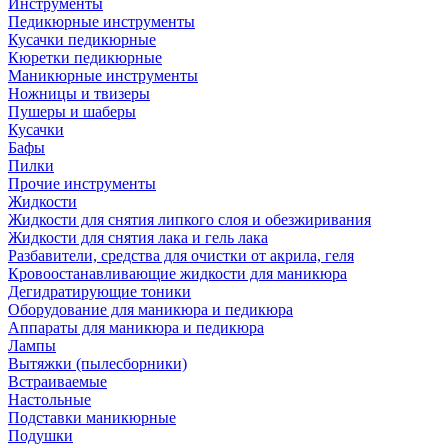
Инструменты
Педикюрные инструменты
Кусачки педикюрные
Кюретки педикюрные
Маникюрные инструменты
Ножницы и твизеры
Пушеры и шаберы
Кусачки
Бафы
Пилки
Прочие инструменты
Жидкости
Жидкости для снятия липкого слоя и обезжиривания
Жидкости для снятия лака и гель лака
Разбавители, средства для очистки от акрила, геля
Кровоостанавливающие жидкости для маникюра
Дегидратирующие тоники
Оборудование для маникюра и педикюра
Аппараты для маникюра и педикюра
Лампы
Вытяжки (пылесборники)
Встраиваемые
Настольные
Подставки маникюрные
Подушки