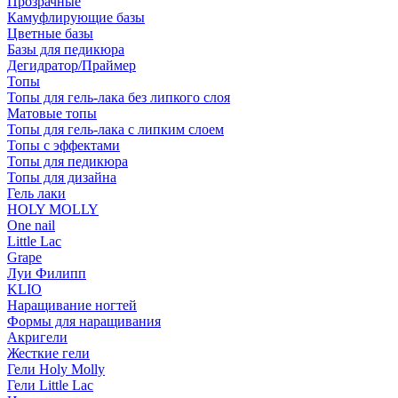
Прозрачные
Камуфлирующие базы
Цветные базы
Базы для педикюра
Дегидратор/Праймер
Топы
Топы для гель-лака без липкого слоя
Матовые топы
Топы для гель-лака с липким слоем
Топы с эффектами
Топы для педикюра
Топы для дизайна
Гель лаки
HOLY MOLLY
One nail
Little Lac
Grape
Луи Филипп
KLIO
Наращивание ногтей
Формы для наращивания
Акригели
Жесткие гели
Гели Holy Molly
Гели Little Lac