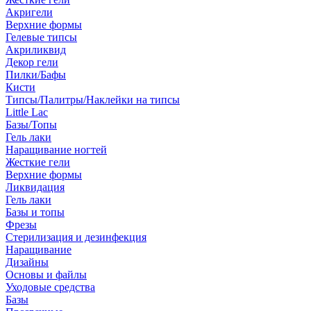
Акригели
Верхние формы
Гелевые типсы
Акриликвид
Декор гели
Пилки/Бафы
Кисти
Типсы/Палитры/Наклейки на типсы
Little Lac
Базы/Топы
Гель лаки
Наращивание ногтей
Жесткие гели
Верхние формы
Ликвидация
Гель лаки
Базы и топы
Фрезы
Стерилизация и дезинфекция
Наращивание
Дизайны
Основы и файлы
Уходовые средства
Базы