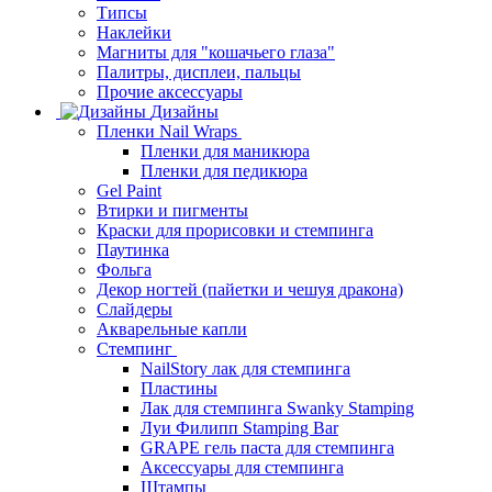
Типсы
Наклейки
Магниты для "кошачьего глаза"
Палитры, дисплеи, пальцы
Прочие аксессуары
Дизайны
Пленки Nail Wraps
Пленки для маникюра
Пленки для педикюра
Gel Paint
Втирки и пигменты
Краски для прорисовки и стемпинга
Паутинка
Фольга
Декор ногтей (пайетки и чешуя дракона)
Слайдеры
Акварельные капли
Стемпинг
NailStory лак для стемпинга
Пластины
Лак для стемпинга Swanky Stamping
Луи Филипп Stamping Bar
GRAPE гель паста для стемпинга
Аксессуары для стемпинга
Штампы