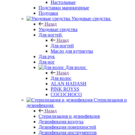
Настольные
Подставки маникюрные
Подушки
Уходовые средства
Назад
Уходовые средства
Для ногтей
Назад
Для ногтей
Масло для кутикулы
Для рук
Для ног
Для волос
Назад
Для волос
ALAN HADASH
PINK ROYSS
COCOCHOCO
Стерилизация и
дезинфекция
Назад
Стерилизация и дезинфекция
Дезинфекция воздуха
Дезинфекция поверхностей
Дезинфекция инструментов