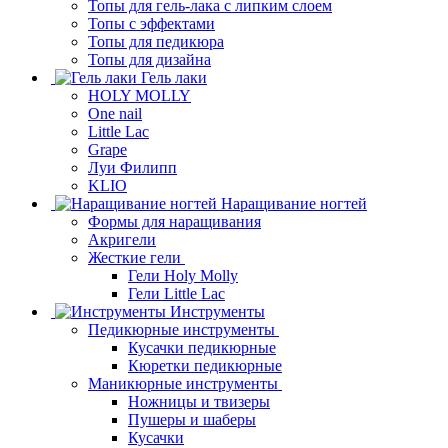
Топы для гель-лака с липким слоем
Топы с эффектами
Топы для педикюра
Топы для дизайна
Гель лаки
HOLY MOLLY
One nail
Little Lac
Grape
Луи Филипп
KLIO
Наращивание ногтей
Формы для наращивания
Акригели
Жесткие гели
Гели Holy Molly
Гели Little Lac
Инструменты
Педикюрные инструменты
Кусачки педикюрные
Кюретки педикюрные
Маникюрные инструменты
Ножницы и твизеры
Пушеры и шаберы
Кусачки