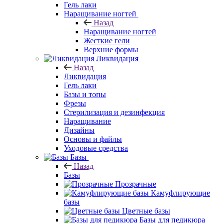
Гель лаки
Наращивание ногтей
Назад
Наращивание ногтей
Жесткие гели
Верхние формы
Ликвидация
Назад
Ликвидация
Гель лаки
Базы и топы
Фрезы
Стерилизация и дезинфекция
Наращивание
Дизайны
Основы и файлы
Уходовые средства
Базы
Назад
Базы
Прозрачные
Камуфлирующие
базы
Цветные базы
Базы для педикюра