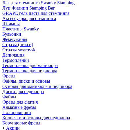
Лак для стемпинга Swanky Stamping
Луи Филипп Stamping Bar
GRAPE гель паста для стемпинга
Аксессуары для стемпинга
Штампы
Пластины Swanky
Бульонки
Жемчужины
Стразы (пикси)
Cтразы swarovski
Депиляция
Термопленки
Термопленка для маникюра
Термопленка для педикюра
Фрезы
Файлы, диски и основы
Основы для маникюра и педикюра
Диски для педикюра
Файлы
Фрезы для снятия
Алмазные фрезы
Полировщики
Колпачки и основы для педикюра
Корундовые фрезы
Акции