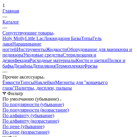
1
Главная
—
Каталог
—
Сопутствующие товары
Holy Molly
Little Lac
Ликвидация
Базы
Топы
Гель
лаки
Наращивание
ногтей
Инструменты
Жидкости
Оборудование для маникюра и
педикюра
Уходовые средства
Стерилизация и
дезинфекция
Расходные материалы
Кисти и щетки
Пилки и
бафы
Дизайны
Депиляция
Термопленки
Фрезы
—
Прочие аксессуары
Ёмкости
Типсы
Наклейки
Магниты для "кошачьего
глаза"
Палитры, дисплеи, пальцы
Фильтр
По умолчанию (убывание)
По популярности (убывание)
По популярности (возрастание)
По алфавиту (убывание)
По алфавиту (возрастание)
По цене (убывание)
По цене (возрастание)