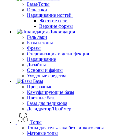
Базы/Топы
Гель лаки
Наращивание ногтей
Жесткие гели
Верхние формы
Ликвидация
Гель лаки
Базы и топы
Фрезы
Стерилизация и дезинфекция
Наращивание
Дизайны
Основы и файлы
Уходовые средства
Базы
Прозрачные
Камуфлирующие базы
Цветные базы
Базы для педикюра
Дегидратор/Праймер
Топы
Топы для гель-лака без липкого слоя
Матовые топы