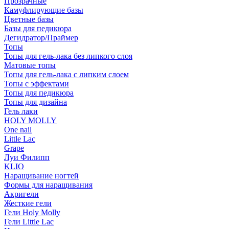
Прозрачные
Камуфлирующие базы
Цветные базы
Базы для педикюра
Дегидратор/Праймер
Топы
Топы для гель-лака без липкого слоя
Матовые топы
Топы для гель-лака с липким слоем
Топы с эффектами
Топы для педикюра
Топы для дизайна
Гель лаки
HOLY MOLLY
One nail
Little Lac
Grape
Луи Филипп
KLIO
Наращивание ногтей
Формы для наращивания
Акригели
Жесткие гели
Гели Holy Molly
Гели Little Lac