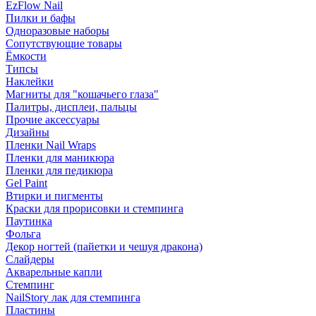
EzFlow Nail
Пилки и бафы
Одноразовые наборы
Сопутствующие товары
Ёмкости
Типсы
Наклейки
Магниты для "кошачьего глаза"
Палитры, дисплеи, пальцы
Прочие аксессуары
Дизайны
Пленки Nail Wraps
Пленки для маникюра
Пленки для педикюра
Gel Paint
Втирки и пигменты
Краски для прорисовки и стемпинга
Паутинка
Фольга
Декор ногтей (пайетки и чешуя дракона)
Слайдеры
Акварельные капли
Стемпинг
NailStory лак для стемпинга
Пластины