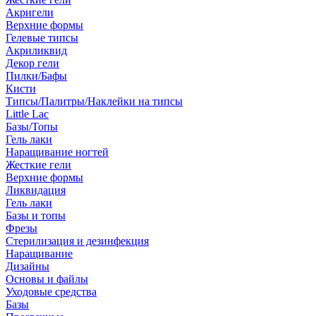
Акригели
Верхние формы
Гелевые типсы
Акриликвид
Декор гели
Пилки/Бафы
Кисти
Типсы/Палитры/Наклейки на типсы
Little Lac
Базы/Топы
Гель лаки
Наращивание ногтей
Жесткие гели
Верхние формы
Ликвидация
Гель лаки
Базы и топы
Фрезы
Стерилизация и дезинфекция
Наращивание
Дизайны
Основы и файлы
Уходовые средства
Базы