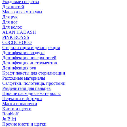
Уходовые средства
Для ногтей
Масло для кутикулы
Для рук
Для ног
Для волос
ALAN HADASH
PINK ROYSS
COCOCHOCO
Стерилизация и дезинфекция
Дезинфекция воздуха
Дезинфекция поверхностей
Дезинфекция инструментов
Дезинфекция рук
Крафт пакеты для стерилизации
Расходные материалы
Салфетки, полотенца, простыни
Разделители для пальцев
Прочие расходные материалы
Перчатки и фартуки
Маски и шапочки
Кисти и щетки
Roubloff
Ju.Bilej
Прочие кисти и щетки