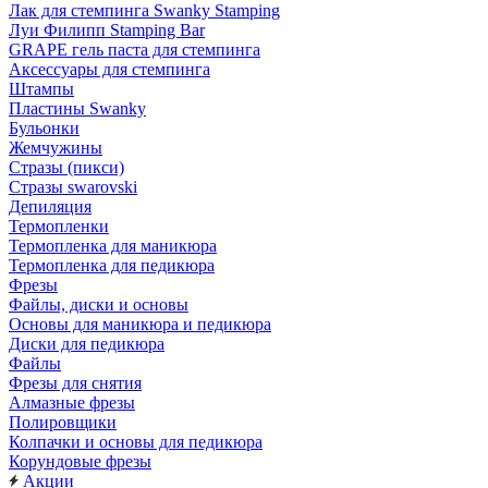
Лак для стемпинга Swanky Stamping
Луи Филипп Stamping Bar
GRAPE гель паста для стемпинга
Аксессуары для стемпинга
Штампы
Пластины Swanky
Бульонки
Жемчужины
Стразы (пикси)
Cтразы swarovski
Депиляция
Термопленки
Термопленка для маникюра
Термопленка для педикюра
Фрезы
Файлы, диски и основы
Основы для маникюра и педикюра
Диски для педикюра
Файлы
Фрезы для снятия
Алмазные фрезы
Полировщики
Колпачки и основы для педикюра
Корундовые фрезы
Акции