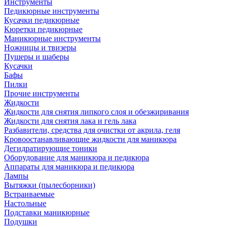
Инструменты
Педикюрные инструменты
Кусачки педикюрные
Кюретки педикюрные
Маникюрные инструменты
Ножницы и твизеры
Пушеры и шаберы
Кусачки
Бафы
Пилки
Прочие инструменты
Жидкости
Жидкости для снятия липкого слоя и обезжиривания
Жидкости для снятия лака и гель лака
Разбавители, средства для очистки от акрила, геля
Кровоостанавливающие жидкости для маникюра
Дегидратирующие тоники
Оборудование для маникюра и педикюра
Аппараты для маникюра и педикюра
Лампы
Вытяжки (пылесборники)
Встраиваемые
Настольные
Подставки маникюрные
Подушки