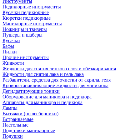
Инструменты
Педикюрные инструменты
Кусачки педикюрные
Кюретки педикюрные
Маникюрные инструменты
Ножницы и твизеры
Пушеры и шаберы
Кусачки
Бафы
Пилки
Прочие инструменты
Жидкости
Жидкости для снятия липкого слоя и обезжиривания
Жидкости для снятия лака и гель лака
Разбавители, средства для очистки от акрила, геля
Кровоостанавливающие жидкости для маникюра
Дегидратирующие тоники
Оборудование для маникюра и педикюра
Аппараты для маникюра и педикюра
Лампы
Вытяжки (пылесборники)
Встраиваемые
Настольные
Подставки маникюрные
Подушки