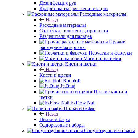
Дезинфекция рук
Крафт пакеты для стерилизации
Расходные материалы
Назад
Расходные материалы
Салфетки, полотенца, простыни
Разделители для пальцев
Прочие
расходные материалы
Перчатки и фартуки
Маски и шапочки
Кисти и щетки
Назад
Кисти и щетки
Roubloff
Ju.Bilej
Прочие кисти и
щетки
EzFlow Nail
Пилки и бафы
Назад
Пилки и бафы
Одноразовые наборы
Сопутствующие товары