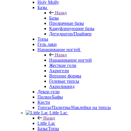
Holy Molly
Базы
Назад
Базы
Прозрачные базы
Камуфлирующие базы
Дегидратор/Праймер
Топы
Гель лаки
Наращивание ногтей
Назад
Наращивание ногтей
Жесткие гели
Акригели
Верхние формы
Гелевые типсы
Акриликвид
Декор гели
Пилки/Бафы
Кисти
Типсы/Палитры/Наклейки на типсы
Little Lac
Назад
Little Lac
Базы/Топы