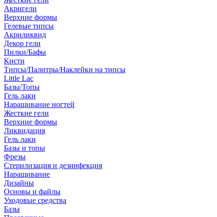
Акригели
Верхние формы
Гелевые типсы
Акриликвид
Декор гели
Пилки/Бафы
Кисти
Типсы/Палитры/Наклейки на типсы
Little Lac
Базы/Топы
Гель лаки
Наращивание ногтей
Жесткие гели
Верхние формы
Ликвидация
Гель лаки
Базы и топы
Фрезы
Стерилизация и дезинфекция
Наращивание
Дизайны
Основы и файлы
Уходовые средства
Базы