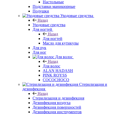
Настольные
Подставки маникюрные
Подушки
Уходовые средства
Назад
Уходовые средства
Для ногтей
Назад
Для ногтей
Масло для кутикулы
Для рук
Для ног
Для волос
Назад
Для волос
ALAN HADASH
PINK ROYSS
COCOCHOCO
Стерилизация и
дезинфекция
Назад
Стерилизация и дезинфекция
Дезинфекция воздуха
Дезинфекция поверхностей
Дезинфекция инструментов