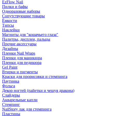
EzFlow Nail
Пилки и бафы
Одноразовые наборы
Сопутствующие товары
Ёмкости
Типсы
Наклейки
Магниты для "кошачьего глаза"
Палитры, дисплеи, пальцы
Прочие аксессуары
Дизайны
Пленки Nail Wraps
Пленки для маникюра
Пленки для педикюра
Gel Paint
Втирки и пигменты
Краски для прорисовки и стемпинга
Паутинка
Фольга
Декор ногтей (пайетки и чешуя дракона)
Слайдеры
Акварельные капли
Стемпинг
NailStory лак для стемпинга
Пластины