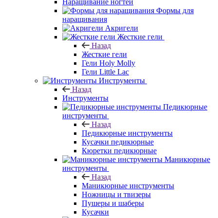
Наращивание ногтей
Формы для
наращивания
Акригели
Жесткие гели
Назад
Жесткие гели
Гели Holy Molly
Гели Little Lac
Инструменты
Назад
Инструменты
Педикюрные
инструменты
Назад
Педикюрные инструменты
Кусачки педикюрные
Кюретки педикюрные
Маникюрные
инструменты
Назад
Маникюрные инструменты
Ножницы и твизеры
Пушеры и шаберы
Кусачки