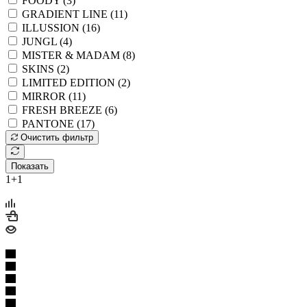
FOODY (
3
)
GRADIENT LINE (
11
)
ILLUSSION (
16
)
JUNGL (
4
)
MISTER & MADAM (
8
)
SKINS (
2
)
LIMITED EDITION (
2
)
MIRROR (
11
)
FRESH BREEZE (
6
)
PANTONE (
17
)
Очистить фильтр
Показать
1+1