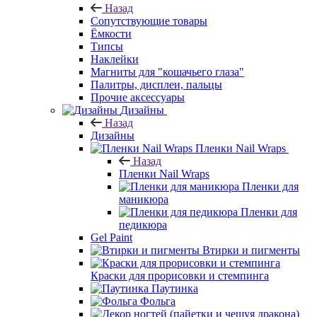
Назад
Сопутствующие товары
Ёмкости
Типсы
Наклейки
Магниты для "кошачьего глаза"
Палитры, дисплеи, пальцы
Прочие аксессуары
Дизайны
Назад
Дизайны
Пленки Nail Wraps
Назад
Пленки Nail Wraps
Пленки для
маникюра
Пленки для
педикюра
Gel Paint
Втирки и пигменты
Краски для прорисовки и стемпинга
Паутинка
Фольга