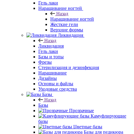
Гель лаки
Наращивание ногтей
Назад
Наращивание ногтей
Жесткие гели
Верхние формы
Ликвидация
Назад
Ликвидация
Гель лаки
Базы и топы
Фрезы
Стерилизация и дезинфекция
Наращивание
Дизайны
Основы и файлы
Уходовые средства
Базы
Назад
Базы
Прозрачные
Камуфлирующие
базы
Цветные базы
Базы для педикюра