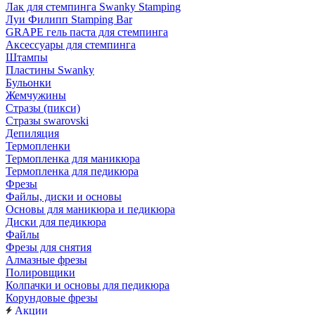
Лак для стемпинга Swanky Stamping
Луи Филипп Stamping Bar
GRAPE гель паста для стемпинга
Аксессуары для стемпинга
Штампы
Пластины Swanky
Бульонки
Жемчужины
Стразы (пикси)
Cтразы swarovski
Депиляция
Термопленки
Термопленка для маникюра
Термопленка для педикюра
Фрезы
Файлы, диски и основы
Основы для маникюра и педикюра
Диски для педикюра
Файлы
Фрезы для снятия
Алмазные фрезы
Полировщики
Колпачки и основы для педикюра
Корундовые фрезы
Акции