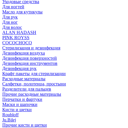
Уходовые средства
Для ногтей
Масло для кутикулы
Для рук
Для ног
Для волос
ALAN HADASH
PINK ROYSS
COCOCHOCO
Стерилизация и дезинфекция
Дезинфекция воздуха
Дезинфекция поверхностей
Дезинфекция инструментов
Дезинфекция рук
Крафт пакеты для стерилизации
Расходные материалы
Салфетки, полотенца, простыни
Разделители для пальцев
Прочие расходные материалы
Перчатки и фартуки
Маски и шапочки
Кисти и щетки
Roubloff
Ju.Bilej
Прочие кисти и щетки