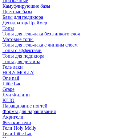
Прозрачные
Камуфлирующие базы
Цветные базы
Базы для педикюра
Дегидратор/Праймер
Топы
Топы для гель-лака без липкого слоя
Матовые топы
Топы для гель-лака с липким слоем
Топы с эффектами
Топы для педикюра
Топы для дизайна
Гель лаки
HOLY MOLLY
One nail
Little Lac
Grape
Луи Филипп
KLIO
Наращивание ногтей
Формы для наращивания
Акригели
Жесткие гели
Гели Holy Molly
Гели Little Lac