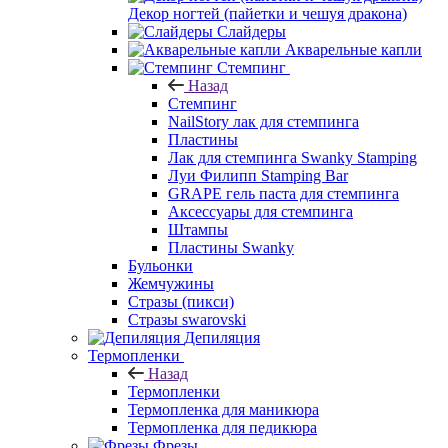
Декор ногтей (пайетки и чешуя дракона)
Слайдеры
Акварельные капли
Стемпинг
Назад
Стемпинг
NailStory лак для стемпинга
Пластины
Лак для стемпинга Swanky Stamping
Луи Филипп Stamping Bar
GRAPE гель паста для стемпинга
Аксессуары для стемпинга
Штампы
Пластины Swanky
Бульонки
Жемчужины
Стразы (пикси)
Cтразы swarovski
Депиляция
Термопленки
Назад
Термопленки
Термопленка для маникюра
Термопленка для педикюра
Фрезы