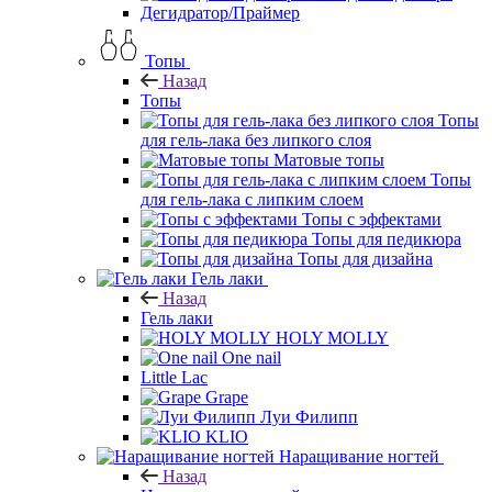
Дегидратор/Праймер
Топы
Назад
Топы
Топы
для гель-лака без липкого слоя
Матовые топы
Топы
для гель-лака с липким слоем
Топы с эффектами
Топы для педикюра
Топы для дизайна
Гель лаки
Назад
Гель лаки
HOLY MOLLY
One nail
Little Lac
Grape
Луи Филипп
KLIO
Наращивание ногтей
Назад