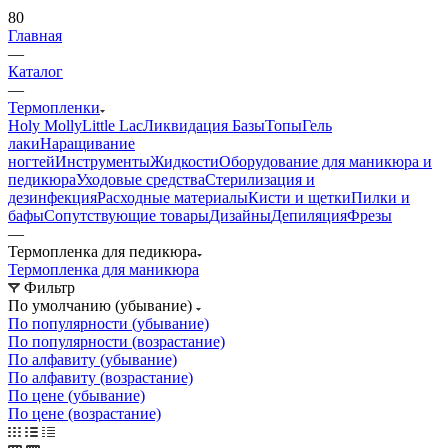
80
Главная
—
Каталог
—
Термопленки
Holy Molly
Little Lac
Ликвидация
Базы
Топы
Гель
лаки
Наращивание
ногтей
Инструменты
Жидкости
Оборудование для маникюра и
педикюра
Уходовые средства
Стерилизация и
дезинфекция
Расходные материалы
Кисти и щетки
Пилки и
бафы
Сопутствующие товары
Дизайны
Депиляция
Фрезы
—
Термопленка для педикюра
Термопленка для маникюра
Фильтр
По умолчанию (убывание)
По популярности (убывание)
По популярности (возрастание)
По алфавиту (убывание)
По алфавиту (возрастание)
По цене (убывание)
По цене (возрастание)