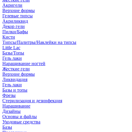
Акригели
Верхние формы
Гелевые типсы
Акриликвид
Декор гели
Пилки/Бафы
Кисти
Типсы/Палитры/Наклейки на типсы
Little Lac
Базы/Топы
Гель лаки
Наращивание ногтей
Жесткие гели
Верхние формы
Ликвидация
Гель лаки
Базы и топы
Фрезы
Стерилизация и дезинфекция
Наращивание
Дизайны
Основы и файлы
Уходовые средства
Базы