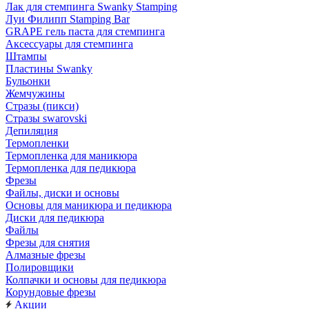
Лак для стемпинга Swanky Stamping
Луи Филипп Stamping Bar
GRAPE гель паста для стемпинга
Аксессуары для стемпинга
Штампы
Пластины Swanky
Бульонки
Жемчужины
Стразы (пикси)
Cтразы swarovski
Депиляция
Термопленки
Термопленка для маникюра
Термопленка для педикюра
Фрезы
Файлы, диски и основы
Основы для маникюра и педикюра
Диски для педикюра
Файлы
Фрезы для снятия
Алмазные фрезы
Полировщики
Колпачки и основы для педикюра
Корундовые фрезы
Акции