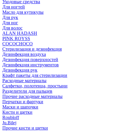
Уходовые средства
Для ногтей
Масло для кутикулы
Для рук
Для ног
Для волос
ALAN HADASH
PINK ROYSS
COCOCHOCO
Стерилизация и дезинфекция
Дезинфекция воздуха
Дезинфекция поверхностей
Дезинфекция инструментов
Дезинфекция рук
Крафт пакеты для стерилизации
Расходные материалы
Салфетки, полотенца, простыни
Разделители для пальцев
Прочие расходные материалы
Перчатки и фартуки
Маски и шапочки
Кисти и щетки
Roubloff
Ju.Bilej
Прочие кисти и щетки