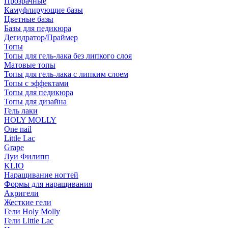
Прозрачные
Камуфлирующие базы
Цветные базы
Базы для педикюра
Дегидратор/Праймер
Топы
Топы для гель-лака без липкого слоя
Матовые топы
Топы для гель-лака с липким слоем
Топы с эффектами
Топы для педикюра
Топы для дизайна
Гель лаки
HOLY MOLLY
One nail
Little Lac
Grape
Луи Филипп
KLIO
Наращивание ногтей
Формы для наращивания
Акригели
Жесткие гели
Гели Holy Molly
Гели Little Lac