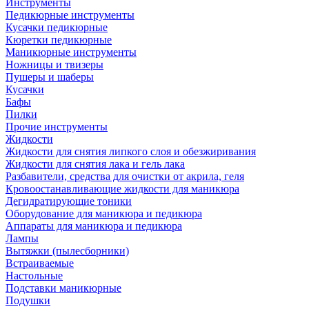
Инструменты
Педикюрные инструменты
Кусачки педикюрные
Кюретки педикюрные
Маникюрные инструменты
Ножницы и твизеры
Пушеры и шаберы
Кусачки
Бафы
Пилки
Прочие инструменты
Жидкости
Жидкости для снятия липкого слоя и обезжиривания
Жидкости для снятия лака и гель лака
Разбавители, средства для очистки от акрила, геля
Кровоостанавливающие жидкости для маникюра
Дегидратирующие тоники
Оборудование для маникюра и педикюра
Аппараты для маникюра и педикюра
Лампы
Вытяжки (пылесборники)
Встраиваемые
Настольные
Подставки маникюрные
Подушки