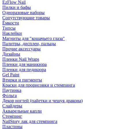
EzFlow Nail
Пилки и бафы
Одноразовые наборы
Сопутствующие товары
Ёмкости
Типсы
Наклейки
Магниты для "кошачьего глаза"
Палитры, дисплеи, пальцы
Прочие аксессуары
Дизайны
Пленки Nail Wraps
Пленки для маникюра
Пленки для педикюра
Gel Paint
Втирки и пигменты
Краски для прорисовки и стемпинга
Паутинка
Фольга
Декор ногтей (пайетки и чешуя дракона)
Слайдеры
Акварельные капли
Стемпинг
NailStory лак для стемпинга
Пластины