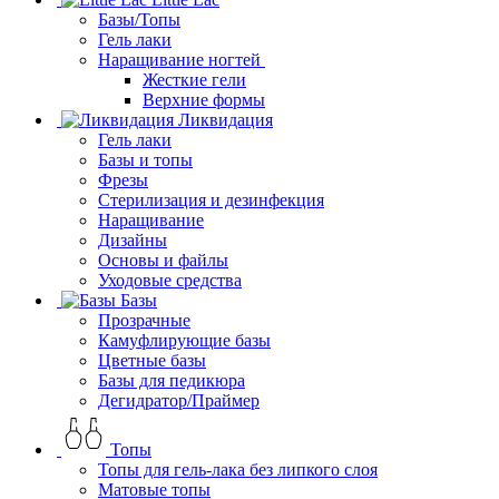
Базы/Топы
Гель лаки
Наращивание ногтей
Жесткие гели
Верхние формы
Ликвидация
Гель лаки
Базы и топы
Фрезы
Стерилизация и дезинфекция
Наращивание
Дизайны
Основы и файлы
Уходовые средства
Базы
Прозрачные
Камуфлирующие базы
Цветные базы
Базы для педикюра
Дегидратор/Праймер
Топы
Топы для гель-лака без липкого слоя
Матовые топы