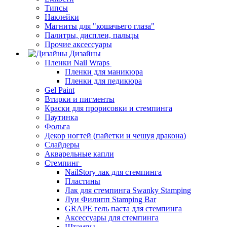
Типсы
Наклейки
Магниты для "кошачьего глаза"
Палитры, дисплеи, пальцы
Прочие аксессуары
Дизайны
Пленки Nail Wraps
Пленки для маникюра
Пленки для педикюра
Gel Paint
Втирки и пигменты
Краски для прорисовки и стемпинга
Паутинка
Фольга
Декор ногтей (пайетки и чешуя дракона)
Слайдеры
Акварельные капли
Стемпинг
NailStory лак для стемпинга
Пластины
Лак для стемпинга Swanky Stamping
Луи Филипп Stamping Bar
GRAPE гель паста для стемпинга
Аксессуары для стемпинга
Штампы