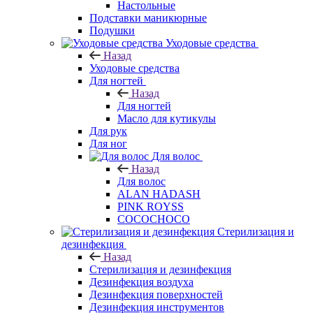
Настольные
Подставки маникюрные
Подушки
Уходовые средства
Назад
Уходовые средства
Для ногтей
Назад
Для ногтей
Масло для кутикулы
Для рук
Для ног
Для волос
Назад
Для волос
ALAN HADASH
PINK ROYSS
COCOCHOCO
Стерилизация и
дезинфекция
Назад
Стерилизация и дезинфекция
Дезинфекция воздуха
Дезинфекция поверхностей
Дезинфекция инструментов