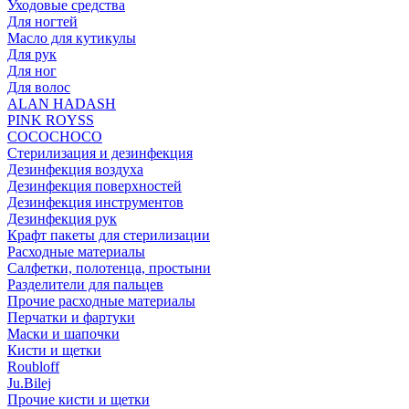
Уходовые средства
Для ногтей
Масло для кутикулы
Для рук
Для ног
Для волос
ALAN HADASH
PINK ROYSS
COCOCHOCO
Стерилизация и дезинфекция
Дезинфекция воздуха
Дезинфекция поверхностей
Дезинфекция инструментов
Дезинфекция рук
Крафт пакеты для стерилизации
Расходные материалы
Салфетки, полотенца, простыни
Разделители для пальцев
Прочие расходные материалы
Перчатки и фартуки
Маски и шапочки
Кисти и щетки
Roubloff
Ju.Bilej
Прочие кисти и щетки