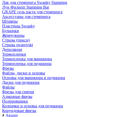
Лак для стемпинга Swanky Stamping
Луи Филипп Stamping Bar
GRAPE гель паста для стемпинга
Аксессуары для стемпинга
Штампы
Пластины Swanky
Бульонки
Жемчужины
Стразы (пикси)
Cтразы swarovski
Депиляция
Термопленки
Термопленка для маникюра
Термопленка для педикюра
Фрезы
Файлы, диски и основы
Основы для маникюра и педикюра
Диски для педикюра
Файлы
Фрезы для снятия
Алмазные фрезы
Полировщики
Колпачки и основы для педикюра
Корундовые фрезы
Акции