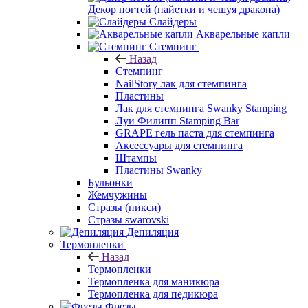
Декор ногтей (пайетки и чешуя дракона)
Слайдеры
Акварельные капли
Стемпинг
Назад
Стемпинг
NailStory лак для стемпинга
Пластины
Лак для стемпинга Swanky Stamping
Луи Филипп Stamping Bar
GRAPE гель паста для стемпинга
Аксессуары для стемпинга
Штампы
Пластины Swanky
Бульонки
Жемчужины
Стразы (пикси)
Cтразы swarovski
Депиляция
Термопленки
Назад
Термопленки
Термопленка для маникюра
Термопленка для педикюра
Фрезы