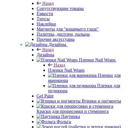
Назад
Сопутствующие товары
Ёмкости
Типсы
Наклейки
Магниты для "кошачьего глаза"
Палитры, дисплеи, пальцы
Прочие аксессуары
Дизайны
Назад
Дизайны
Пленки Nail Wraps
Назад
Пленки Nail Wraps
Пленки для
маникюра
Пленки для
педикюра
Gel Paint
Втирки и пигменты
Краски для прорисовки и стемпинга
Паутинка
Фольга