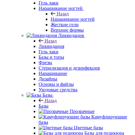
Гель лаки
Наращивание ногтей
Назад
Наращивание ногтей
Жесткие гели
Верхние формы
Ликвидация
Назад
Ликвидация
Гель лаки
Базы и топы
Фрезы
Стерилизация и дезинфекция
Наращивание
Дизайны
Основы и файлы
Уходовые средства
Базы
Назад
Базы
Прозрачные
Камуфлирующие
базы
Цветные базы
Базы для педикюра