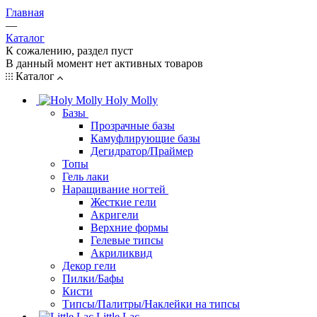
Главная
—
Каталог
К сожалению, раздел пуст
В данный момент нет активных товаров
Каталог
Holy Molly
Базы
Прозрачные базы
Камуфлирующие базы
Дегидратор/Праймер
Топы
Гель лаки
Наращивание ногтей
Жесткие гели
Акригели
Верхние формы
Гелевые типсы
Акриликвид
Декор гели
Пилки/Бафы
Кисти
Типсы/Палитры/Наклейки на типсы
Little Lac