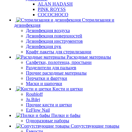
ALAN HADASH
PINK ROYSS
COCOCHOCO
Стерилизация и
дезинфекция
Дезинфекция воздуха
Дезинфекция поверхностей
Дезинфекция инструментов
Дезинфекция рук
Крафт пакеты для стерилизации
Расходные материалы
Салфетки, полотенца, простыни
Разделители для пальцев
Прочие расходные материалы
Перчатки и фартуки
Маски и шапочки
Кисти и щетки
Roubloff
Ju.Bilej
Прочие кисти и щетки
EzFlow Nail
Пилки и бафы
Одноразовые наборы
Сопутствующие товары
Ёмкости