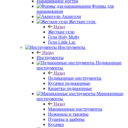
Наращивание ногтей
Формы для
наращивания
Акригели
Жесткие гели
Назад
Жесткие гели
Гели Holy Molly
Гели Little Lac
Инструменты
Назад
Инструменты
Педикюрные
инструменты
Назад
Педикюрные инструменты
Кусачки педикюрные
Кюретки педикюрные
Маникюрные
инструменты
Назад
Маникюрные инструменты
Ножницы и твизеры
Пушеры и шаберы
Кусачки