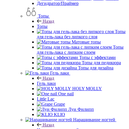
Дегидратор/Праймер
Топы
Назад
Топы
Топы
для гель-лака без липкого слоя
Матовые топы
Топы
для гель-лака с липким слоем
Топы с эффектами
Топы для педикюра
Топы для дизайна
Гель лаки
Назад
Гель лаки
HOLY MOLLY
One nail
Little Lac
Grape
Луи Филипп
KLIO
Наращивание ногтей
Назад