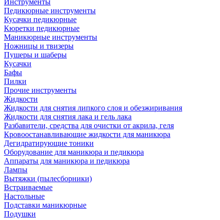
Инструменты
Педикюрные инструменты
Кусачки педикюрные
Кюретки педикюрные
Маникюрные инструменты
Ножницы и твизеры
Пушеры и шаберы
Кусачки
Бафы
Пилки
Прочие инструменты
Жидкости
Жидкости для снятия липкого слоя и обезжиривания
Жидкости для снятия лака и гель лака
Разбавители, средства для очистки от акрила, геля
Кровоостанавливающие жидкости для маникюра
Дегидратирующие тоники
Оборудование для маникюра и педикюра
Аппараты для маникюра и педикюра
Лампы
Вытяжки (пылесборники)
Встраиваемые
Настольные
Подставки маникюрные
Подушки