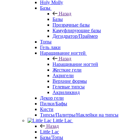
Holy Molly
Базы
Назад
Базы
Прозрачные базы
Камуфлирующие базы
Дегидратор/Праймер
Топы
Гель лаки
Наращивание ногтей
Назад
Наращивание ногтей
Жесткие гели
Акригели
Верхние формы
Гелевые типсы
Акриликвид
Декор гели
Пилки/Бафы
Кисти
Типсы/Палитры/Наклейки на типсы
Little Lac
Назад
Little Lac
Базы/Топы