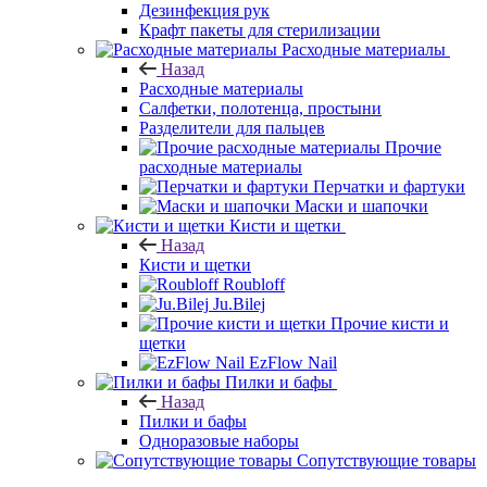
Дезинфекция рук
Крафт пакеты для стерилизации
Расходные материалы
Назад
Расходные материалы
Салфетки, полотенца, простыни
Разделители для пальцев
Прочие
расходные материалы
Перчатки и фартуки
Маски и шапочки
Кисти и щетки
Назад
Кисти и щетки
Roubloff
Ju.Bilej
Прочие кисти и
щетки
EzFlow Nail
Пилки и бафы
Назад
Пилки и бафы
Одноразовые наборы
Сопутствующие товары