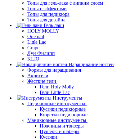
Топы для гель-лака с липким слоем
Топы с эффектами
Топы для педикюра
Топы для дизайна
Гель лаки
HOLY MOLLY
One nail
Little Lac
Grape
Луи Филипп
KLIO
Наращивание ногтей
Формы для наращивания
Акригели
Жесткие гели
Гели Holy Molly
Гели Little Lac
Инструменты
Педикюрные инструменты
Кусачки педикюрные
Кюретки педикюрные
Маникюрные инструменты
Ножницы и твизеры
Пушеры и шаберы
Кусачки