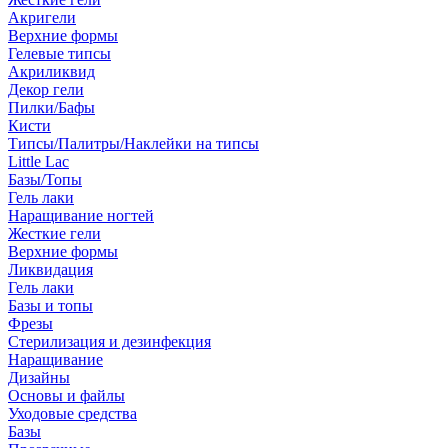
Акригели
Верхние формы
Гелевые типсы
Акриликвид
Декор гели
Пилки/Бафы
Кисти
Типсы/Палитры/Наклейки на типсы
Little Lac
Базы/Топы
Гель лаки
Наращивание ногтей
Жесткие гели
Верхние формы
Ликвидация
Гель лаки
Базы и топы
Фрезы
Стерилизация и дезинфекция
Наращивание
Дизайны
Основы и файлы
Уходовые средства
Базы