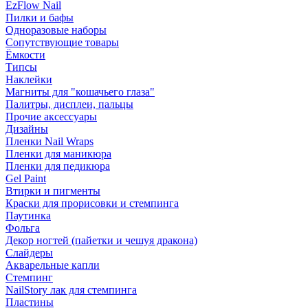
EzFlow Nail
Пилки и бафы
Одноразовые наборы
Сопутствующие товары
Ёмкости
Типсы
Наклейки
Магниты для "кошачьего глаза"
Палитры, дисплеи, пальцы
Прочие аксессуары
Дизайны
Пленки Nail Wraps
Пленки для маникюра
Пленки для педикюра
Gel Paint
Втирки и пигменты
Краски для прорисовки и стемпинга
Паутинка
Фольга
Декор ногтей (пайетки и чешуя дракона)
Слайдеры
Акварельные капли
Стемпинг
NailStory лак для стемпинга
Пластины