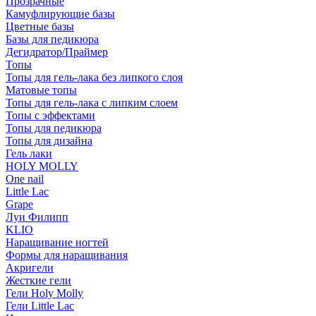
Прозрачные
Камуфлирующие базы
Цветные базы
Базы для педикюра
Дегидратор/Праймер
Топы
Топы для гель-лака без липкого слоя
Матовые топы
Топы для гель-лака с липким слоем
Топы с эффектами
Топы для педикюра
Топы для дизайна
Гель лаки
HOLY MOLLY
One nail
Little Lac
Grape
Луи Филипп
KLIO
Наращивание ногтей
Формы для наращивания
Акригели
Жесткие гели
Гели Holy Molly
Гели Little Lac