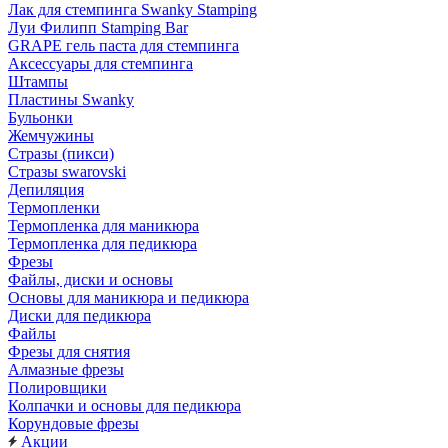
Лак для стемпинга Swanky Stamping
Луи Филипп Stamping Bar
GRAPE гель паста для стемпинга
Аксессуары для стемпинга
Штампы
Пластины Swanky
Бульонки
Жемчужины
Стразы (пикси)
Cтразы swarovski
Депиляция
Термопленки
Термопленка для маникюра
Термопленка для педикюра
Фрезы
Файлы, диски и основы
Основы для маникюра и педикюра
Диски для педикюра
Файлы
Фрезы для снятия
Алмазные фрезы
Полировщики
Колпачки и основы для педикюра
Корундовые фрезы
Акции