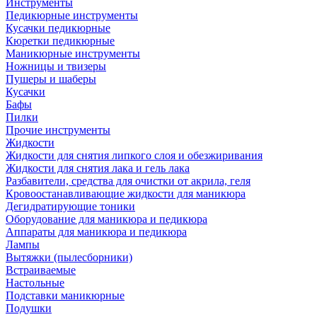
Инструменты
Педикюрные инструменты
Кусачки педикюрные
Кюретки педикюрные
Маникюрные инструменты
Ножницы и твизеры
Пушеры и шаберы
Кусачки
Бафы
Пилки
Прочие инструменты
Жидкости
Жидкости для снятия липкого слоя и обезжиривания
Жидкости для снятия лака и гель лака
Разбавители, средства для очистки от акрила, геля
Кровоостанавливающие жидкости для маникюра
Дегидратирующие тоники
Оборудование для маникюра и педикюра
Аппараты для маникюра и педикюра
Лампы
Вытяжки (пылесборники)
Встраиваемые
Настольные
Подставки маникюрные
Подушки