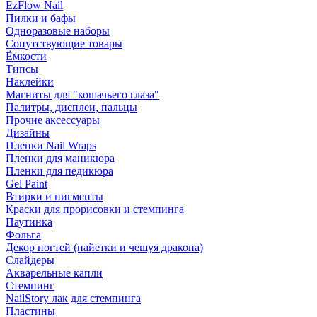
EzFlow Nail
Пилки и бафы
Одноразовые наборы
Сопутствующие товары
Ёмкости
Типсы
Наклейки
Магниты для "кошачьего глаза"
Палитры, дисплеи, пальцы
Прочие аксессуары
Дизайны
Пленки Nail Wraps
Пленки для маникюра
Пленки для педикюра
Gel Paint
Втирки и пигменты
Краски для прорисовки и стемпинга
Паутинка
Фольга
Декор ногтей (пайетки и чешуя дракона)
Слайдеры
Акварельные капли
Стемпинг
NailStory лак для стемпинга
Пластины