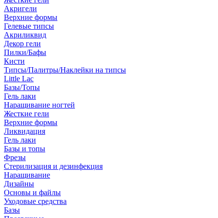
Акригели
Верхние формы
Гелевые типсы
Акриликвид
Декор гели
Пилки/Бафы
Кисти
Типсы/Палитры/Наклейки на типсы
Little Lac
Базы/Топы
Гель лаки
Наращивание ногтей
Жесткие гели
Верхние формы
Ликвидация
Гель лаки
Базы и топы
Фрезы
Стерилизация и дезинфекция
Наращивание
Дизайны
Основы и файлы
Уходовые средства
Базы