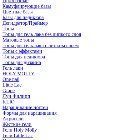
Прозрачные
Камуфлирующие базы
Цветные базы
Базы для педикюра
Дегидратор/Праймер
Топы
Топы для гель-лака без липкого слоя
Матовые топы
Топы для гель-лака с липким слоем
Топы с эффектами
Топы для педикюра
Топы для дизайна
Гель лаки
HOLY MOLLY
One nail
Little Lac
Grape
Луи Филипп
KLIO
Наращивание ногтей
Формы для наращивания
Акригели
Жесткие гели
Гели Holy Molly
Гели Little Lac