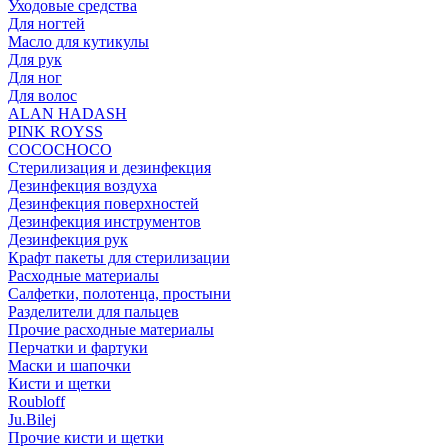
Уходовые средства
Для ногтей
Масло для кутикулы
Для рук
Для ног
Для волос
ALAN HADASH
PINK ROYSS
COCOCHOCO
Стерилизация и дезинфекция
Дезинфекция воздуха
Дезинфекция поверхностей
Дезинфекция инструментов
Дезинфекция рук
Крафт пакеты для стерилизации
Расходные материалы
Салфетки, полотенца, простыни
Разделители для пальцев
Прочие расходные материалы
Перчатки и фартуки
Маски и шапочки
Кисти и щетки
Roubloff
Ju.Bilej
Прочие кисти и щетки